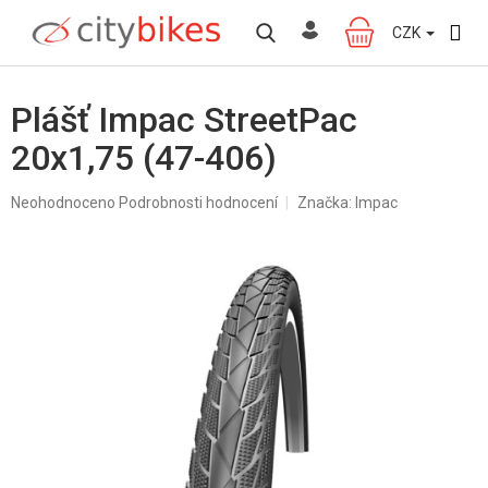
Přejít
na
CZK
NÁKUPNÍ
obsah
KOŠÍK
Plášť Impac StreetPac
20x1,75 (47-406)
Průměrné
Neohodnoceno
Podrobnosti hodnocení
Značka:
Impac
hodnocení
produktu
je
0,0
z
5
hvězdiček.