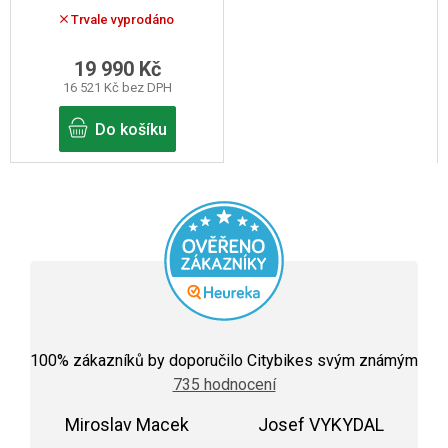
nářadí zdarma
Trvale vyprodáno
19 990 Kč
16 521 Kč bez DPH
Do košíku
Průměrné
hodnocení
100
% zákazníků by doporučilo Citybikes svým známým
obchodu
735 hodnocení
je
5,0
Miroslav Macek
z
Josef VYKYDAL
5
Hodnocení obchodu je 5 z 5 hvězdiček.
Hodnocení obchodu j