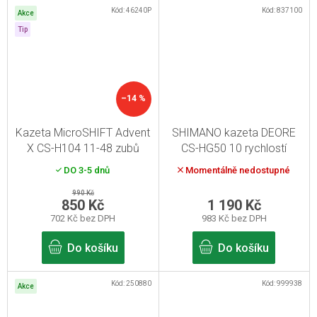
Kód:
46240P
Kód:
837100
Akce
Tip
–14 %
Kazeta MicroSHIFT Advent
SHIMANO kazeta DEORE
X CS-H104 11-48 zubů
CS-HG50 10 rychlostí
DO 3-5 dnů
Momentálně nedostupné
990 Kč
850 Kč
1 190 Kč
702 Kč bez DPH
983 Kč bez DPH
Do košíku
Do košíku
Kód:
250880
Kód:
999938
Akce