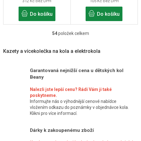
312 Kč bez DPH
105 Kč bez DPH
Do košíku
Do košíku
54
položek celkem
O
v
Kazety a vícekolečka na kola a elektrokola
l
á
Garantovaná nejnižší cena u dětských kol
d
Beany
a
c
Nalezli jste lepší cenu? Rádi Vám ji také
poskytneme.
í
Informujte nás o výhodnější cenové nabídce
p
vložením odkazu do poznámky v objednávce kola.
Klikni pro více informací.
r
v
Dárky k zakoupenému zboží
k