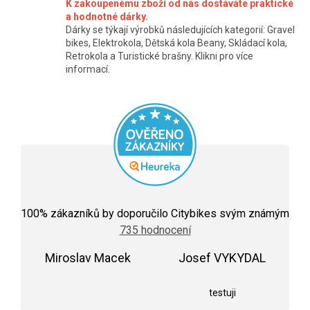
y
K zakoupenému zboží od nás dostáváte praktické
a hodnotné dárky.
v
Dárky se týkají výrobků následujících kategorií: Gravel
ý
bikes, Elektrokola, Dětská kola Beany, Skládací kola,
Retrokola a Turistické brašny. Klikni pro více
p
informací.
i
s
u
Průměrné
hodnocení
100
% zákazníků by doporučilo Citybikes svým známým
obchodu
735 hodnocení
je
5,0
Miroslav Macek
z
Josef VYKYDAL
5
Hodnocení obchodu je 5 z 5 hvězdiček.
Hodnocení obchodu j
hvězdiček.
testuji