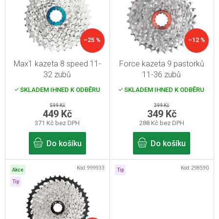
p
i
s
–25 %
–12 %
p
r
Max1 kazeta 8 speed 11-
Force kazeta 9 pastorků
o
32 zubů
11-36 zubů
d
SKLADEM IHNED K ODBĚRU
SKLADEM IHNED K ODBĚRU
u
599 Kč
399 Kč
k
449 Kč
349 Kč
371 Kč bez DPH
288 Kč bez DPH
t
ů
Do košíku
Do košíku
Kód:
999933
Kód:
298590
Akce
Tip
Tip