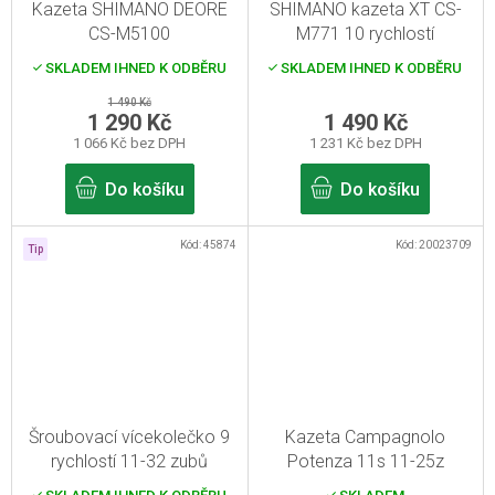
Kazeta SHIMANO DEORE
SHIMANO kazeta XT CS-
CS-M5100
M771 10 rychlostí
SKLADEM IHNED K ODBĚRU
SKLADEM IHNED K ODBĚRU
1 490 Kč
1 290 Kč
1 490 Kč
1 066 Kč bez DPH
1 231 Kč bez DPH
Do košíku
Do košíku
Kód:
45874
Kód:
20023709
Tip
Šroubovací vícekolečko 9
Kazeta Campagnolo
rychlostí 11-32 zubů
Potenza 11s 11-25z