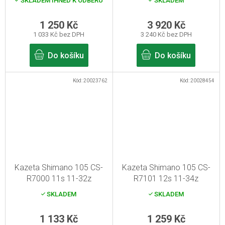
SKLADEM IHNED K ODBĚRU
SKLADEM
1 250 Kč
3 920 Kč
1 033 Kč bez DPH
3 240 Kč bez DPH
Do košíku
Do košíku
Kód:
20023762
Kód:
20028454
Kazeta Shimano 105 CS-
Kazeta Shimano 105 CS-
R7000 11s 11-32z
R7101 12s 11-34z
SKLADEM
SKLADEM
1 133 Kč
1 259 Kč