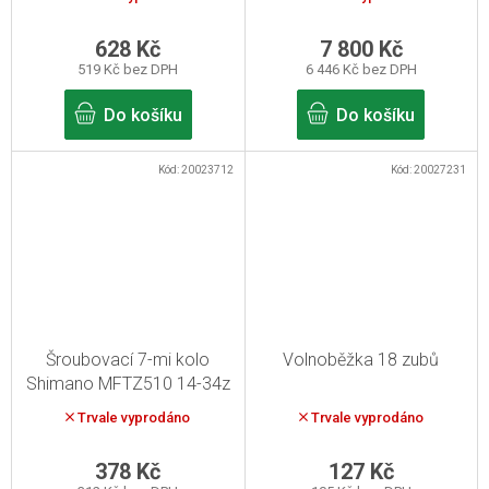
628 Kč
7 800 Kč
519 Kč bez DPH
6 446 Kč bez DPH
Do košíku
Do košíku
Kód:
20023712
Kód:
20027231
Šroubovací 7-mi kolo
Volnoběžka 18 zubů
Shimano MFTZ510 14-34z
stříbrné
Trvale vyprodáno
Trvale vyprodáno
378 Kč
127 Kč