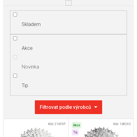
Skladem
Akce
Novinka
Tip
V
Kód:
21693P
Kód:
168240
Akce
ý
Tip