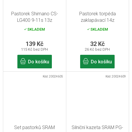
Pastorek Shimano CS-
Pastorek torpéda
LG400 9-11s 13z
zaklapávací 14z
SKLADEM
SKLADEM
139 Kč
32 Kč
115 Kč bez DPH
26 Kč bez DPH
Do košíku
Do košíku
Kód:
20024605
Kód:
20024609
Set pastorků SRAM
Silniční kazeta SRAM PG-