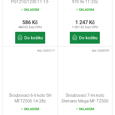
PG1210/1230 11-13-
970 9s 11-23z
15z+matice
SKLADEM
SKLADEM
586 Kč
1 247 Kč
484 Kč bez DPH
1 031 Kč bez DPH
Do košíku
Do košíku
Kód:
20023717
Kód:
20028187
Šroubovací 6-ti kolo SH
Šroubovací 7-mi kolo
MFTZ500 14-28z
Shimano Mega MF-TZ500
14-34z
SKLADEM
SKLADEM