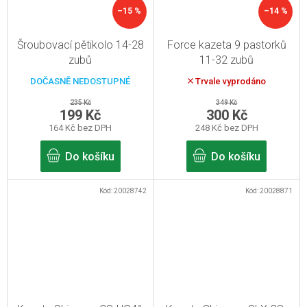
–15 %
–14 %
Šroubovací pětikolo 14-28
Force kazeta 9 pastorků
zubů
11-32 zubů
DOČASNĚ NEDOSTUPNÉ
Trvale vyprodáno
235 Kč
349 Kč
199 Kč
300 Kč
164 Kč bez DPH
248 Kč bez DPH
Do košíku
Do košíku
Kód:
20028742
Kód:
20028871