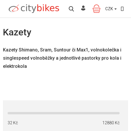
Přejít
na
CZK
NÁKUPNÍ
obsah
KOŠÍK
Kazety
Kazety Shimano, Sram, Suntour či Max1, volnokolečka i
singlespeed volnoběžky a jednotlivé pastorky pro kola i
elektrokola
32
Kč
12880
Kč