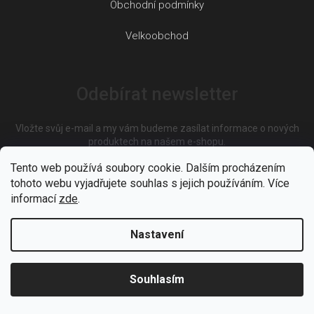
Obchodní podmínky
Velkoobchod
Odebírat newsletter
Vložte svůj e-mail a my vám budeme zasílat informace o nových
produktech na našem e-shopu.
Tento web používá soubory cookie. Dalším procházením
tohoto webu vyjadřujete souhlas s jejich používáním. Více
E-mail
informací
zde
.
Nastavení
Vložením e-mailu souhlasíte s
podmínkami ochrany osobních
údajů
Souhlasím
PŘIHLÁSIT SE