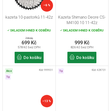
–6 %
kazeta 10-pastorků 11-42z
Kazeta Shimano Deore CS-
M4100 10 11-42z
SKLADEM IHNED K ODBĚRU
SKLADEM IHNED K ODBĚRU
749 Kč
699 Kč
999 Kč
578 Kč bez DPH
826 Kč bez DPH
Do košíku
Do košíku
Kód:
999931
Kód:
428701
Akce
Tip
Tip
–13 %