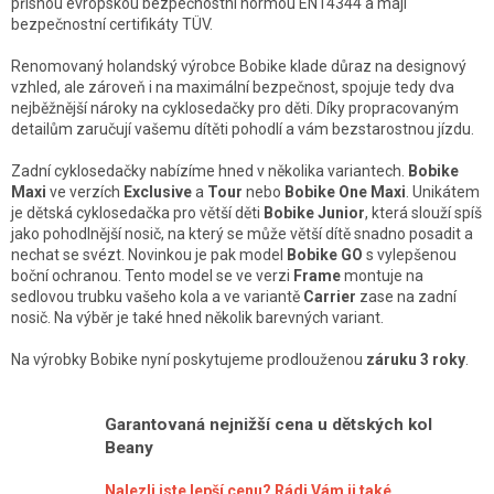
přísnou evropskou bezpečnostní normou EN14344 a mají
d
bezpečnostní certifikáty TÜV.
a
Renomovaný holandský výrobce Bobike klade důraz na designový
c
vzhled, ale zároveň i na maximální bezpečnost, spojuje tedy dva
nejběžnější nároky na cyklosedačky pro děti. Díky propracovaným
í
detailům zaručují vašemu dítěti pohodlí a vám bezstarostnou jízdu.
p
Zadní cyklosedačky nabízíme hned v několika variantech.
Bobike
r
Maxi
ve verzích
Exclusive
a
Tour
nebo
Bobike One Maxi
. Unikátem
v
je dětská cyklosedačka pro větší děti
Bobike Junior
, která slouží spíš
jako pohodlnější nosič, na který se může větší dítě snadno posadit a
k
nechat se svézt. Novinkou je pak model
Bobike GO
s vylepšenou
y
boční ochranou. Tento model se ve verzi
Frame
montuje na
v
sedlovou trubku vašeho kola a ve variantě
Carrier
zase na zadní
nosič. Na výběr je také hned několik barevných variant.
ý
p
Na výrobky Bobike nyní poskytujeme prodlouženou
záruku 3 roky
.
i
s
Garantovaná nejnižší cena u dětských kol
Beany
u
Nalezli jste lepší cenu? Rádi Vám ji také