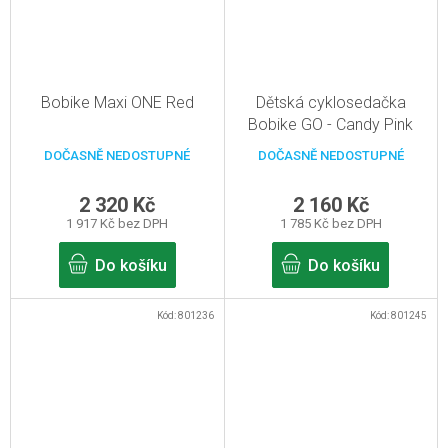
Bobike Maxi ONE Red
Dětská cyklosedačka
Bobike GO - Candy Pink
Pro sedlovou trubku rámu
DOČASNĚ NEDOSTUPNÉ
DOČASNĚ NEDOSTUPNÉ
2 320 Kč
2 160 Kč
1 917 Kč bez DPH
1 785 Kč bez DPH
Do košíku
Do košíku
Kód:
801236
Kód:
801245