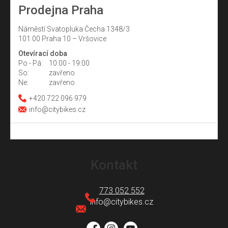
Prodejna Praha
Náměstí Svatopluka Čecha 1348/3
101 00 Praha 10 – Vršovice
Otevírací doba
Po - Pá:
10:00 - 19:00
So:
zavřeno
Ne:
zavřeno
+420 722 096 979
info@citybikes.cz
Z
á
Kontakt
p
a
773 052 552
t
info
@
citybikes.cz
í