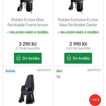
s
p
r
Bobike Evolve Maxi
Bobike Exclusive Evolve
o
Reclinable Frame brown
Maxi Reclinable Carrier
d
brown
SKLADEM IHNED K ODBĚRU
SKLADEM IHNED K ODBĚRU
u
k
3 290 Kč
2 990 Kč
2 719 Kč bez DPH
2 471 Kč bez DPH
t
ů
Do košíku
Do košíku
Kód:
801310
Kód:
801241
Novinka
Akce
Tip
–19 %