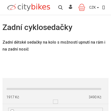
Přejít
na
CZK
NÁKUPNÍ
obsah
KOŠÍK
Zadní cyklosedačky
Zadní dětské sedačky na kolo s možností upnutí na rám i
na zadní nosič
1917
Kč
3490
Kč