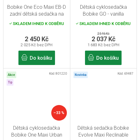
Bobike One Eco Maxi EB-D
Dětská cyklosedačka
zadní dětská sedačka na
Bobike GO - vanilla
kolo
cupcake Pro sedlovou
SKLADEM IHNED K ODBĚRU
SKLADEM IHNED K ODBĚRU
trubku rámu
2 546 Kč
2 450 Kč
2 037 Kč
2 025 Kč bez DPH
1 683 Kč bez DPH
Do košíku
Do košíku
Kód:
801220
Kód:
69487
Akce
Novinka
Tip
–33 %
Dětská cyklosedačka
Dětská sedačka Bobike
Bobike One Maxi Urban
Evolve Maxi Reclinable