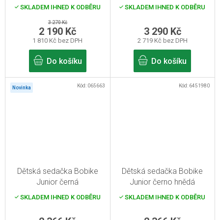
Grey Pro sedlovou trubku
Frame green/grey
SKLADEM IHNED K ODBĚRU
SKLADEM IHNED K ODBĚRU
rámu
3 270 Kč
2 190 Kč
3 290 Kč
1 810 Kč bez DPH
2 719 Kč bez DPH
Do košíku
Do košíku
Kód:
065663
Kód:
6451980
Novinka
Dětská sedačka Bobike
Dětská sedačka Bobike
Junior černá
Junior černo hnědá
SKLADEM IHNED K ODBĚRU
SKLADEM IHNED K ODBĚRU