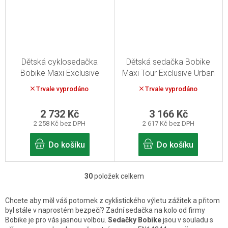
Dětská cyklosedačka
Dětská sedačka Bobike
Bobike Maxi Exclusive
Maxi Tour Exclusive Urban
Safari Chic
Black
Trvale vyprodáno
Trvale vyprodáno
2 732 Kč
3 166 Kč
2 258 Kč bez DPH
2 617 Kč bez DPH
Do košíku
Do košíku
30
položek celkem
O
v
Chcete aby měl váš potomek z cyklistického výletu zážitek a přitom
l
byl stále v naprostém bezpečí? Zadní sedačka na kolo od firmy
Bobike je pro vás jasnou volbou.
Sedačky Bobike
jsou v souladu s
á