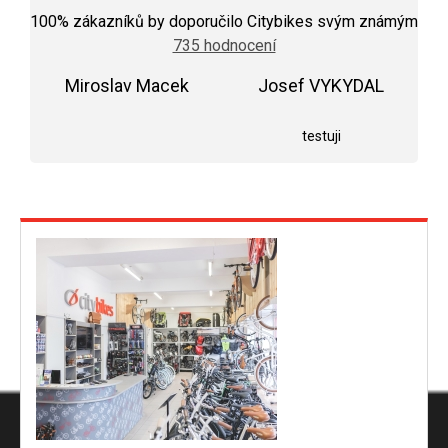
hodnocení
100
% zákazníků by doporučilo Citybikes svým známým
obchodu
735 hodnocení
je
5,0
Miroslav Macek
z
Josef VYKYDAL
5
Hodnocení obchodu je 5 z 5 hvězdiček.
Hodnocení obchodu j
hvězdiček.
testuji