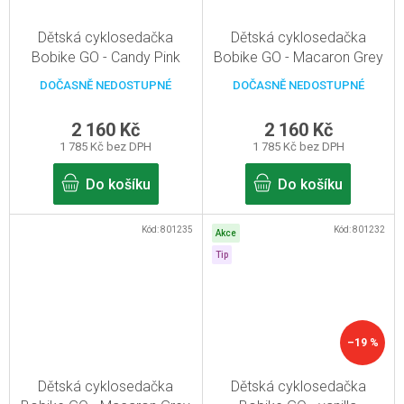
Dětská cyklosedačka
Dětská cyklosedačka
Bobike GO - Candy Pink
Bobike GO - Macaron Grey
Pro zadní nosič
Pro sedlovou trubku rámu
DOČASNĚ NEDOSTUPNÉ
DOČASNĚ NEDOSTUPNÉ
2 160 Kč
2 160 Kč
1 785 Kč bez DPH
1 785 Kč bez DPH
Do košíku
Do košíku
Kód:
801235
Kód:
801232
Akce
Tip
–19 %
Dětská cyklosedačka
Dětská cyklosedačka