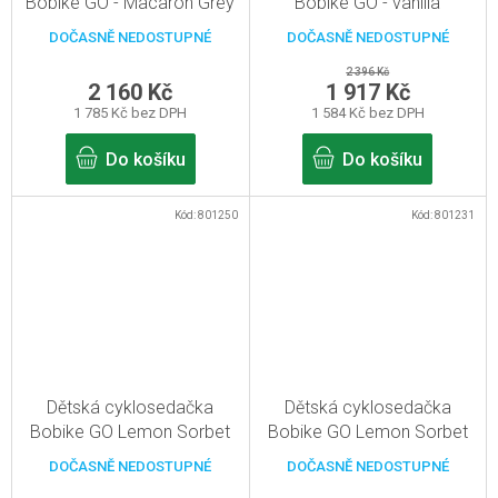
Bobike GO - Macaron Grey
Bobike GO - vanilla
Pro zadní nosič
cupcake Pro zadní nosič
DOČASNĚ NEDOSTUPNÉ
DOČASNĚ NEDOSTUPNÉ
2 396 Kč
2 160 Kč
1 917 Kč
1 785 Kč bez DPH
1 584 Kč bez DPH
Do košíku
Do košíku
Kód:
801250
Kód:
801231
Dětská cyklosedačka
Dětská cyklosedačka
Bobike GO Lemon Sorbet
Bobike GO Lemon Sorbet
Pro sedlovou trubku rámu
Pro zadní nosič
DOČASNĚ NEDOSTUPNÉ
DOČASNĚ NEDOSTUPNÉ