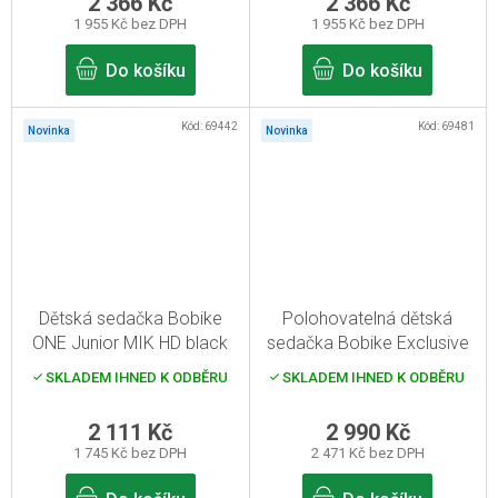
2 366 Kč
2 366 Kč
1 955 Kč bez DPH
1 955 Kč bez DPH
Do košíku
Do košíku
Kód:
69442
Kód:
69481
Novinka
Novinka
Dětská sedačka Bobike
Polohovatelná dětská
ONE Junior MIK HD black
sedačka Bobike Exclusive
Evolve Maxi Reclinable
SKLADEM IHNED K ODBĚRU
SKLADEM IHNED K ODBĚRU
Carrier green/grey
2 111 Kč
2 990 Kč
1 745 Kč bez DPH
2 471 Kč bez DPH