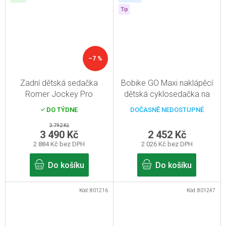
Tip
–7 %
Zadní dětská sedačka
Bobike GO Maxi naklápěcí
Romer Jockey Pro
dětská cyklosedačka na
zadní nosič šedá
DO TÝDNE
DOČASNĚ NEDOSTUPNÉ
3 792 Kč
3 490 Kč
2 452 Kč
2 884 Kč bez DPH
2 026 Kč bez DPH
Do košíku
Do košíku
Kód:
801216
Kód:
801247