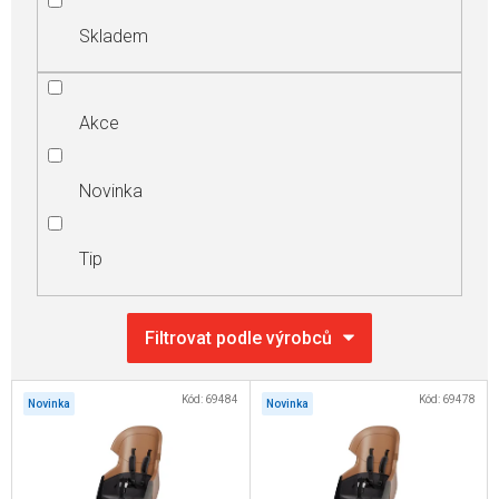
Skladem
Akce
Novinka
Tip
V
Kód:
69484
Kód:
69478
Novinka
Novinka
ý
p
i