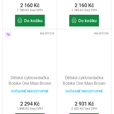
2 160 Kč
2 160 Kč
1 785 Kč bez DPH
1 785 Kč bez DPH
Do košíku
Do košíku
Kód:
801224
Kód:
801204
Tip
Dětská cyklosedačka
Dětská cyklosedačka
Bobike One Maxi Brown
Bobike One Maxi Brown
pro sedlovou trubku rámu
Pro zadní nosič
DOČASNĚ NEDOSTUPNÉ
DOČASNĚ NEDOSTUPNÉ
2 294 Kč
2 931 Kč
1 896 Kč bez DPH
2 422 Kč bez DPH