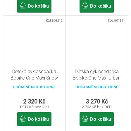
Do košíku
Do košíku
Kód:
801212
Kód:
801211
Dětská cyklosedačka
Dětská cyklosedačka
Bobike One Maxi Snow
Bobike One Maxi Urban
White
Black Pro sedlovou trubku
DOČASNĚ NEDOSTUPNÉ
DOČASNĚ NEDOSTUPNÉ
rámu
2 320 Kč
3 270 Kč
1 917 Kč bez DPH
2 702 Kč bez DPH
Do košíku
Do košíku