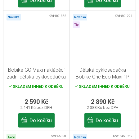
Do košíku
Do košíku
Kód:
801335
Kód:
801221
Novinka
Novinka
Tip
Bobike GO Maxi naklápěcí
Dětská cyklosedačka
zadní dětská cyklosedačka
Bobike One Eco Maxi 1P
pro zadní nosič
ED-B pro sedlovou trubku
SKLADEM IHNED K ODBĚRU
SKLADEM IHNED K ODBĚRU
2 590 Kč
2 890 Kč
2 141 Kč bez DPH
2 388 Kč bez DPH
Do košíku
Do košíku
Kód:
45901
Kód:
6451982
Akce
Novinka