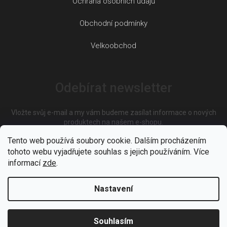
Ochrana osobních údajů
Obchodní podmínky
Velkoobchod
Odebírat newsletter
Vložte svůj e-mail a my vám budeme zasílat informace o nových
produktech na našem e-shopu.
Tento web používá soubory cookie. Dalším procházením
tohoto webu vyjadřujete souhlas s jejich používáním. Více
E-mail
informací
zde
.
Nastavení
Vložením e-mailu souhlasíte s
podmínkami ochrany osobních
údajů
Souhlasím
PŘIHLÁSIT SE