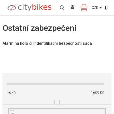
Přejít
na
CZK
NÁKUPNÍ
obsah
KOŠÍK
Ostatní zabezpečení
Alarm na kolo či indentifikační bezpečností sada
98
Kč
1609
Kč