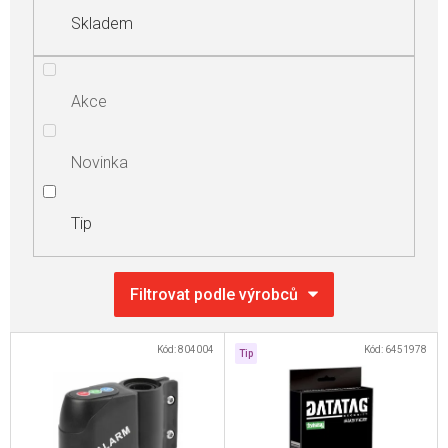
Skladem
Akce
Novinka
Tip
V
Kód:
804004
Kód:
6451978
Tip
ý
p
i