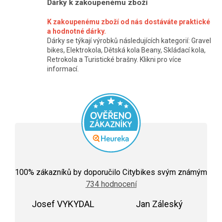
Dárky k zakoupenému zboží
r
v
K zakoupenému zboží od nás dostáváte praktické
k
a hodnotné dárky.
Dárky se týkají výrobků následujících kategorií: Gravel
y
bikes, Elektrokola, Dětská kola Beany, Skládací kola,
v
Retrokola a Turistické brašny. Klikni pro více
informací.
ý
p
i
s
u
Průměrné
hodnocení
100
% zákazníků by doporučilo Citybikes svým známým
obchodu
734 hodnocení
je
5,0
Josef VYKYDAL
z
Jan Záleský
5
Hodnocení obchodu je 5 z 5 hvězdiček.
Hodnocení obchodu j
hvězdiček.