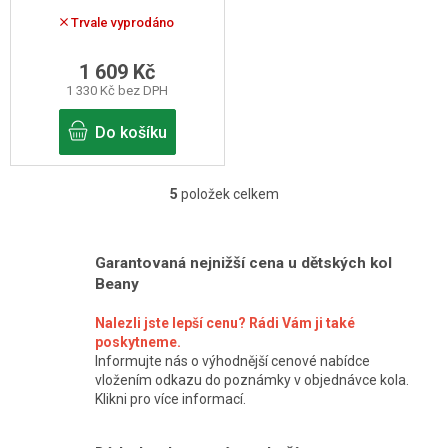
světel Dwn 50 na kolo
Trvale vyprodáno
1 609 Kč
1 330 Kč bez DPH
Do košíku
5
položek celkem
O
v
l
Garantovaná nejnižší cena u dětských kol
Beany
á
d
Nalezli jste lepší cenu? Rádi Vám ji také
a
poskytneme.
Informujte nás o výhodnější cenové nabídce
c
vložením odkazu do poznámky v objednávce kola.
í
Klikni pro více informací.
p