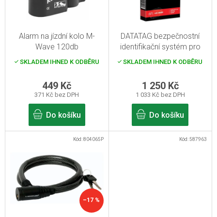
s
p
r
Alarm na jízdní kolo M-
DATATAG bezpečnostní
o
Wave 120db
identifikační systém pro
d
elektrokola
SKLADEM IHNED K ODBĚRU
SKLADEM IHNED K ODBĚRU
u
k
449 Kč
1 250 Kč
371 Kč bez DPH
1 033 Kč bez DPH
t
ů
Do košíku
Do košíku
Kód:
804065P
Kód:
587963
–17 %