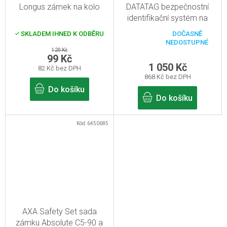
Longus zámek na kolo
DATATAG bezpečnostní
identifikační systém na
kola
SKLADEM IHNED K ODBĚRU
DOČASNĚ
Průměrné
NEDOSTUPNÉ
hodnocení
120 Kč
produktu
99 Kč
je
1 050 Kč
82 Kč bez DPH
5,0
868 Kč bez DPH
z
5
Do košíku
hvězdiček.
Do košíku
Kód:
6450685
AXA Safety Set sada
zámku Absolute C5-90 a