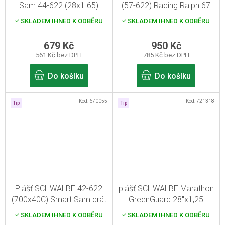
Sam 44-622 (28x1.65)
(57-622) Racing Ralph 67
drát, HS476, černý
TP
SKLADEM IHNED K ODBĚRU
SKLADEM IHNED K ODBĚRU
679 Kč
950 Kč
561 Kč bez DPH
785 Kč bez DPH
Do košíku
Do košíku
Kód:
670055
Kód:
721318
Tip
Tip
Plášť SCHWALBE 42-622
plášť SCHWALBE Marathon
(700x40C) Smart Sam drát
GreenGuard 28"x1,25
67T
SKLADEM IHNED K ODBĚRU
SKLADEM IHNED K ODBĚRU