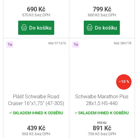
690 Kč
799 Kč
570 Kč bez DPH
660 Kč bez DPH
Do košíku
Do košíku
Kód:
971676
Kód:
584778
Tip
Tip
–10 %
Plášť Schwalbe Road
Schwalbe Marathon Plus
Cruiser 16"x1,75" (47-305)
28x1,5 HS-440
reflexní
SKLADEM IHNED K ODBĚRU
SKLADEM IHNED K ODBĚRU
990 Kč
439 Kč
891 Kč
363 Kč bez DPH
736 Kč bez DPH