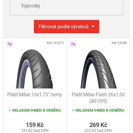
Výprodej
V
Kód:
145070
Kód:
24668
Tip
Tip
ý
p
i
s
p
r
Plášť Mitas 10x1,75" černý
Plášť Mitas Flash 26x1,50
o
(40-559)
d
SKLADEM IHNED K ODBĚRU
SKLADEM IHNED K ODBĚRU
u
k
159 Kč
269 Kč
131 Kč bez DPH
222 Kč bez DPH