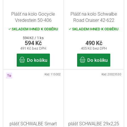
Plášť na kolo Gocycle
Plášť na kolo Schwalbe
Vredestein 50-406
Road Cruiser 42-622
(28"x1,6")
SKLADEM IHNED K ODBĚRU
SKLADEM IHNED K ODBĚRU
Měrná
594 Kč / 1 ks
594 Kč
490 Kč
cena:
491 Kč bez DPH
405 Kč bez DPH
Do košíku
Do košíku
Kód:
115002
Kód:
20023530
Tip
plášť SCHWALBE Smart
plášť SCHWALBE 29x2,25