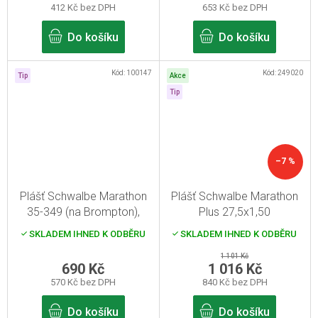
412 Kč bez DPH
653 Kč bez DPH
Do košíku
Do košíku
Kód:
100147
Kód:
249020
Tip
Akce
Tip
–7 %
Plášť Schwalbe Marathon
Plášť Schwalbe Marathon
35-349 (na Brompton),
Plus 27,5x1,50
reflexní pruh
SKLADEM IHNED K ODBĚRU
SKLADEM IHNED K ODBĚRU
1 101 Kč
690 Kč
1 016 Kč
570 Kč bez DPH
840 Kč bez DPH
Do košíku
Do košíku