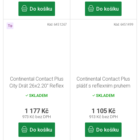
Do košíku
Do košíku
Kód:
6451267
Kód:
6451499
Tip
Continental Contact Plus
Continental Contact Plus
City Drát 26x2.20" Reflex
plášť s reflexním pruhem
černý plášt pro městské
28x1.60" černá
SKLADEM
SKLADEM
kolo
1 177 Kč
1 105 Kč
973 Kč bez DPH
913 Kč bez DPH
Do košíku
Do košíku