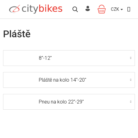
Přejít
na
CZK
NÁKUPNÍ
obsah
KOŠÍK
Pláště
8"-12"
Pláště na kolo 14"-20"
Pneu na kolo 22"-29"