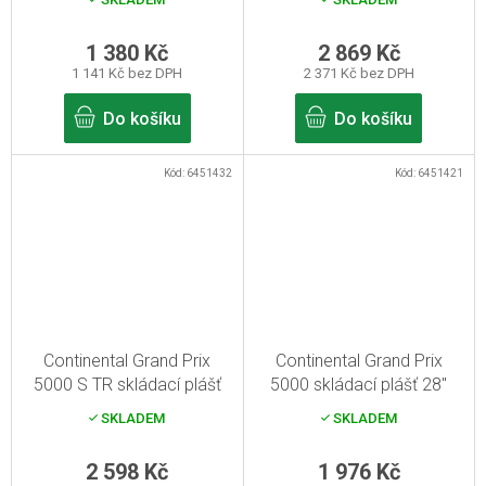
Reflex
1 380 Kč
2 869 Kč
1 141 Kč bez DPH
2 371 Kč bez DPH
Do košíku
Do košíku
Kód:
6451432
Kód:
6451421
Continental Grand Prix
Continental Grand Prix
5000 S TR skládací plášť
5000 skládací plášť 28"
pro silniční kolo 28"
700x28C černá Skin
SKLADEM
SKLADEM
700x25C
černá/transparentní
2 598 Kč
1 976 Kč