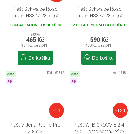
Plášť Schwalbe Road
Plášť Schwalbe Road
Cruiser HS377 28"x1,60
Cruiser HS377 28"x1,60
béžový
hnědý
SKLADEM IHNED K ODBĚRU
SKLADEM IHNED K ODBĚRU
503 Kč
465 Kč
590 Kč
384 Kč bez DPH
488 Kč bez DPH
Do košíku
Do košíku
Kód:
46231P
Kód:
45181
Akce
Akce
Tip
Tip
–1 %
–15 %
Plášť Vittoria Rubino Pro
Plášť WTB GROOV-E 2.4
28-622
27.5'' Comp černá/reflex