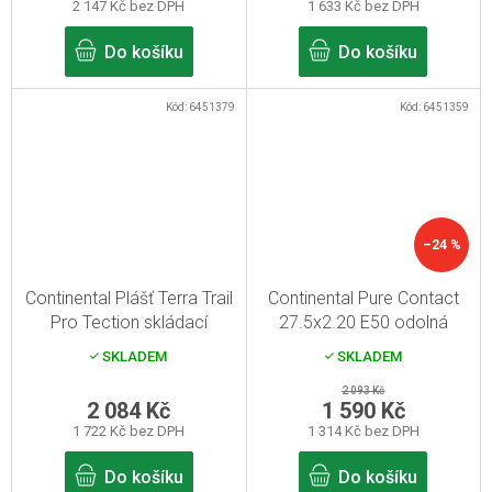
2 147 Kč bez DPH
1 633 Kč bez DPH
Do košíku
Do košíku
Kód:
6451379
Kód:
6451359
–24 %
Continental Plášť Terra Trail
Continental Pure Contact
Pro Tection skládací
27.5x2.20 E50 odolná
27.5x1.50" černá Skin
pneumatika na kolo
SKLADEM
SKLADEM
2 093 Kč
2 084 Kč
1 590 Kč
1 722 Kč bez DPH
1 314 Kč bez DPH
Do košíku
Do košíku