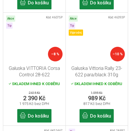
Do košíku
Do košíku
Kód:
46075P
Kód:
46393P
Akce
Akce
Tip
Tip
Výprodej
–8 %
–10 %
Galuska VITTORIA Corsa
Galuska Vittoria Rally 23-
Control 28-622
622 para/black 310g
SKLADEM IHNED K ODBĚRU
SKLADEM IHNED K ODBĚRU
2 619 Kč
1 099 Kč
2 390 Kč
989 Kč
1 975 Kč bez DPH
817 Kč bez DPH
Do košíku
Do košíku
Kód:
6451467
Kód:
24692