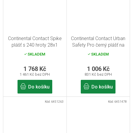
Continental Contact Spike
Continental Contact Urban
plášť s 240 hroty 28x1
Safety Pro černý plášť na
3/8x1 5/8" černá Reflex
kolo 28x2.00
SKLADEM
SKLADEM
1 768 Kč
1 006 Kč
1 461 Kč bez DPH
831 Kč bez DPH
Do košíku
Do košíku
Kód:
6451263
Kód:
6451478