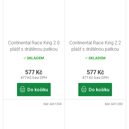
Continental Race King 2.0
Continental Race King 2.2
plášť s drátěnou patkou
plášť s drátěnou patkou
29x2.00 černá Skin
26x2.20 černá Skin
SKLADEM
SKLADEM
577 Kč
577 Kč
477 Kč bez DPH
477 Kč bez DPH
Do košíku
Do košíku
Kód:
6451304
Kód:
6451282