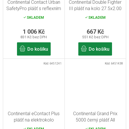
Continental Contact Urban
Continental Double Fighter
SafetyPro plášť s reflexním
III plášť na kolo 27.5x2.00
pruhem 27.5x2.20 černý
černá
SKLADEM
SKLADEM
E50
1 006 Kč
667 Kč
831 Kč bez DPH
551 Kč bez DPH
Do košíku
Do košíku
Kód:
6451241
Kód:
6451438
Continental eContact Plus
Continental Grand Prix
plášť na elektrokolo
5000 černý plášť All
20x2.20 černý Reflex
Season TR 28" 700x28C
SKLADEM
SKLADEM