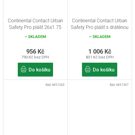
Continental Contact Urban
Continental Contact Urban
Safety Pro plášť 26x1.75
Safety Pro plášť s drátěnou
černý Reflex E50
patkou 28x2.50 černý
SKLADEM
SKLADEM
Reflex E50
956 Kč
1 006 Kč
790 Kč bez DPH
831 Kč bez DPH
Do košíku
Do košíku
Kód:
6451363
Kód:
6451347