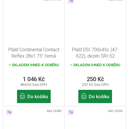
Tip
Plášť Continental Contact
Plášť DSI 700x45c (47-
Reflex 28x1.75" černá
622), dezén SRI-52
Reflex
SKLADEM IHNED K ODBĚRU
SKLADEM IHNED K ODBĚRU
1 046 Kč
250 Kč
864 Kč bez DPH
207 Kč bez DPH
Do košíku
Do košíku
Kód:
24686
Kód:
24665
Tip
Tip