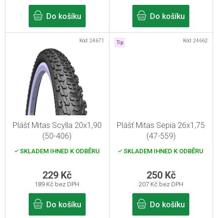
t
ů
Do košíku
Do košíku
Kód:
24671
Kód:
24662
Tip
Plášť Mitas Scylla 20x1,90
Plášť Mitas Sepia 26x1,75
(50-406)
(47-559)
SKLADEM IHNED K ODBĚRU
SKLADEM IHNED K ODBĚRU
229 Kč
250 Kč
189 Kč bez DPH
207 Kč bez DPH
Do košíku
Do košíku