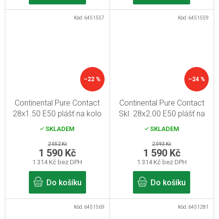
Kód:
6451557
Kód:
6451559
–22 %
–24 %
Continental Pure Contact
Continental Pure Contact
28x1.50 E50 plášť na kolo
Skl. 28x2.00 E50 plášť na
s hnědým bokem
kolo s hnědým bokem
SKLADEM
SKLADEM
2 052 Kč
2 093 Kč
1 590 Kč
1 590 Kč
1 314 Kč bez DPH
1 314 Kč bez DPH
Do košíku
Do košíku
Kód:
6451569
Kód:
6451281