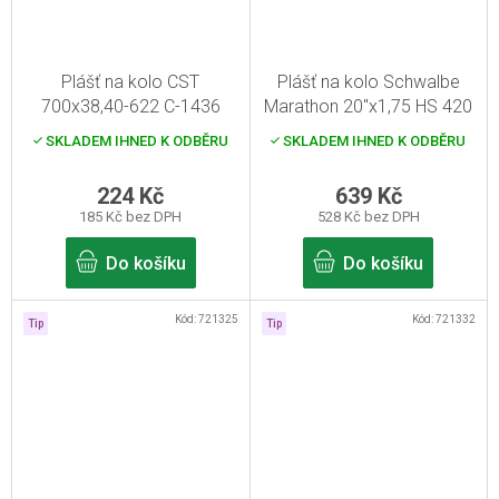
Plášť na kolo CST
Plášť na kolo Schwalbe
700x38,40-622 C-1436
Marathon 20"x1,75 HS 420
černý
SKLADEM IHNED K ODBĚRU
SKLADEM IHNED K ODBĚRU
224 Kč
639 Kč
185 Kč bez DPH
528 Kč bez DPH
Do košíku
Do košíku
Kód:
721325
Kód:
721332
Tip
Tip