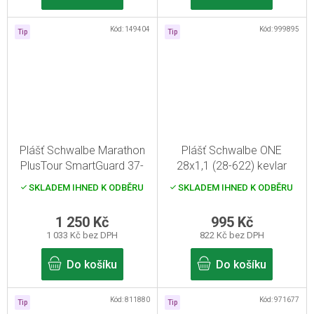
Kód:
149404
Kód:
999895
Tip
Tip
Plášť Schwalbe Marathon
Plášť Schwalbe ONE
PlusTour SmartGuard 37-
28x1,1 (28-622) kevlar
622
skládací
SKLADEM IHNED K ODBĚRU
SKLADEM IHNED K ODBĚRU
1 250 Kč
995 Kč
1 033 Kč bez DPH
822 Kč bez DPH
Do košíku
Do košíku
Kód:
811880
Kód:
971677
Tip
Tip