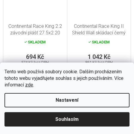
Continental Race King 2.2
Continental Race King II
závodní plášť 27.5x2.20
Shield Wall skládací černý
černý Reflex Skin
plášť 26x2.20 černý Skin
SKLADEM
SKLADEM
TLR
694 Kč
1 042 Kč
574 Kč bez DPH
861 Kč bez DPH
Tento web používá soubory cookie. Dalším procházením
Do košíku
Do košíku
tohoto webu vyjadřujete souhlas s jejich používáním. Více
informací
zde
.
Kód:
6451509
Kód:
6451511
Nastavení
Souhlasím