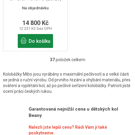
Žlutá
Na objednávku
14 800 Kč
12 231 Kč bez DPH
Do košíku
37
položek celkem
O
v
Koloběžky Mibo jsou vyráběny s maximální pečlivostí a z velké části
l
se jedná o ruční výrobu. Od prvního řezání a ohýbání materiálu, přes
sváření a vyplétání kol, až po pečlivé seřízení koloběžky. Patrioti jistě
á
ocení práci českých rukou.
d
a
Garantovaná nejnižší cena u dětských kol
c
Beany
í
Nalezli jste lepší cenu? Rádi Vám ji také
p
poskytneme.