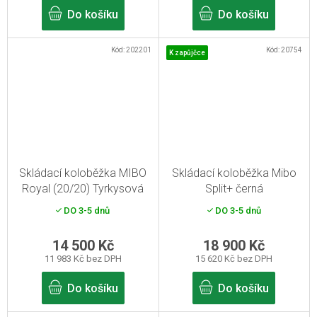
Do košíku
Do košíku
Kód:
202201
Kód:
20754
K zapůjčce
Skládací koloběžka MIBO
Skládací koloběžka Mibo
Royal (20/20) Tyrkysová
Split+ černá
DO 3-5 dnů
DO 3-5 dnů
14 500 Kč
18 900 Kč
11 983 Kč bez DPH
15 620 Kč bez DPH
Do košíku
Do košíku