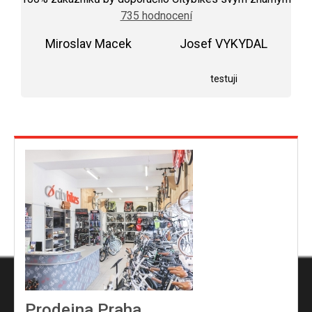
obchodu
735 hodnocení
je
5,0
Miroslav Macek
z
Josef VYKYDAL
5
Hodnocení obchodu je 5 z 5 hvězdiček.
Hodnocení obchodu j
hvězdiček.
testuji
Prodejna Praha