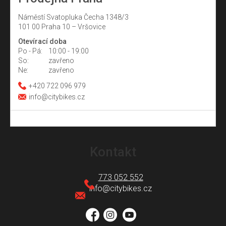
Náměstí Svatopluka Čecha 1348/3
101 00 Praha 10 – Vršovice
Otevírací doba
Po - Pá:
10:00 - 19:00
So:
zavřeno
Ne:
zavřeno
+420 722 096 979
info@citybikes.cz
Z
á
Kontakt
p
a
773 052 552
t
info
@
citybikes.cz
í