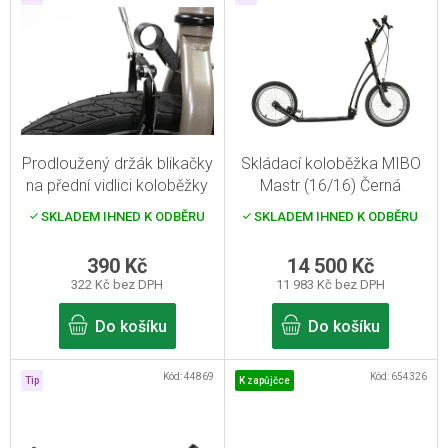
ý
p
i
s
p
r
Prodloužený držák blikačky
Skládací koloběžka MIBO
o
na přední vidlici koloběžky
Mastr (16/16) Černá
d
Mibo
SKLADEM IHNED K ODBĚRU
SKLADEM IHNED K ODBĚRU
u
k
390 Kč
14 500 Kč
322 Kč bez DPH
11 983 Kč bez DPH
t
ů
Do košíku
Do košíku
Kód:
44869
Kód:
654326
Tip
K zapůjčce