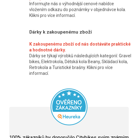
r
Informujte nás o výhodnější cenové nabídce
vložením odkazu do poznámky v objednávce kola.
v
Klikni pro více informací.
k
y
Dárky k zakoupenému zboží
v
K zakoupenému zboží od nás dostáváte praktické
ý
a hodnotné dárky.
p
Dárky se týkají výrobků následujících kategorií: Gravel
bikes, Elektrokola, Dětská kola Beany, Skládací kola,
i
Retrokola a Turistické brašny. Klikni pro více
s
informací.
u
Průměrné
hodnocení
100
% zákazníků by doporučilo Citybikes svým známým