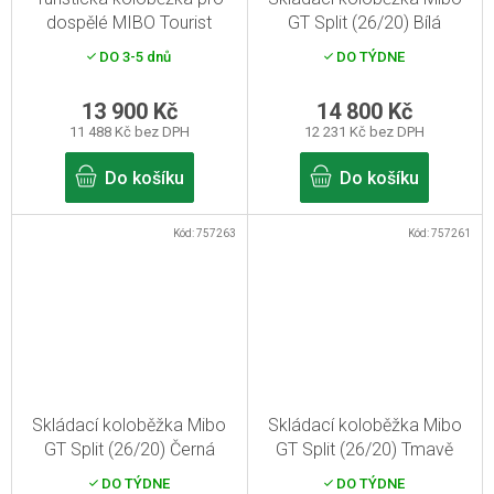
dospělé MIBO Tourist
GT Split (26/20) Bílá
28/28 Žlutá reflexní
DO 3-5 dnů
DO TÝDNE
13 900 Kč
14 800 Kč
11 488 Kč bez DPH
12 231 Kč bez DPH
Do košíku
Do košíku
Kód:
757263
Kód:
757261
Skládací koloběžka Mibo
Skládací koloběžka Mibo
GT Split (26/20) Černá
GT Split (26/20) Tmavě
tyrkysová
DO TÝDNE
DO TÝDNE