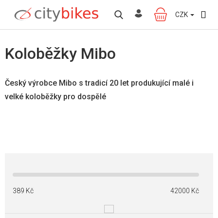
Přejít
na
CZK
NÁKUPNÍ
obsah
KOŠÍK
Koloběžky Mibo
Český výrobce Mibo s tradicí 20 let produkující malé i
velké koloběžky pro dospělé
389
Kč
42000
Kč