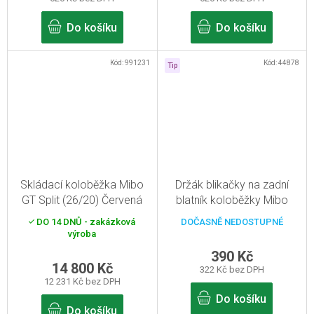
Do košíku
Do košíku
Kód:
991231
Kód:
44878
Tip
Skládací koloběžka Mibo
Držák blikačky na zadní
GT Split (26/20) Červená
blatník koloběžky Mibo
DO 14 DNŮ - zakázková
DOČASNĚ NEDOSTUPNÉ
výroba
390 Kč
14 800 Kč
322 Kč bez DPH
12 231 Kč bez DPH
Do košíku
Do košíku