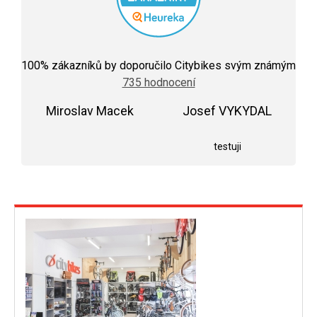
Průměrné
hodnocení
100
% zákazníků by doporučilo Citybikes svým známým
obchodu
735 hodnocení
je
5,0
Miroslav Macek
z
Josef VYKYDAL
5
Hodnocení obchodu je 5 z 5 hvězdiček.
Hodnocení obchodu j
hvězdiček.
testuji