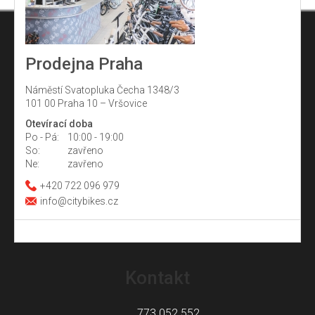
Prodejna Praha
Náměstí Svatopluka Čecha 1348/3
101 00 Praha 10 – Vršovice
Otevírací doba
Po - Pá:
10:00 - 19:00
So:
zavřeno
Ne:
zavřeno
+420 722 096 979
info@citybikes.cz
Z
á
Kontakt
p
a
773 052 552