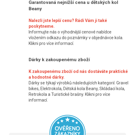
Garantovaná nejnižší cena u dětských kol
d
Beany
a
Nalezli jste lepší cenu? Rádi Vám ji také
c
poskytneme.
í
Informujte nás o výhodnější cenové nabídce
vložením odkazu do poznámky v objednávce kola.
p
Klikni pro více informací.
r
v
Dárky k zakoupenému zboží
k
K zakoupenému zboží od nás dostáváte praktické
y
a hodnotné dárky.
v
Dárky se týkají výrobků následujících kategorií: Gravel
bikes, Elektrokola, Dětská kola Beany, Skládací kola,
ý
Retrokola a Turistické brašny. Klikni pro více
p
informací.
i
s
u