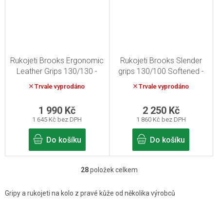
Rukojeti Brooks Ergonomic
Rukojeti Brooks Slender
Leather Grips 130/130 -
grips 130/100 Softened -
medová
aged
Trvale vyprodáno
Trvale vyprodáno
1 990 Kč
2 250 Kč
1 645 Kč bez DPH
1 860 Kč bez DPH
Do košíku
Do košíku
28
položek celkem
O
v
Gripy a rukojeti na kolo z pravé kůže od několika výrobců
l
á