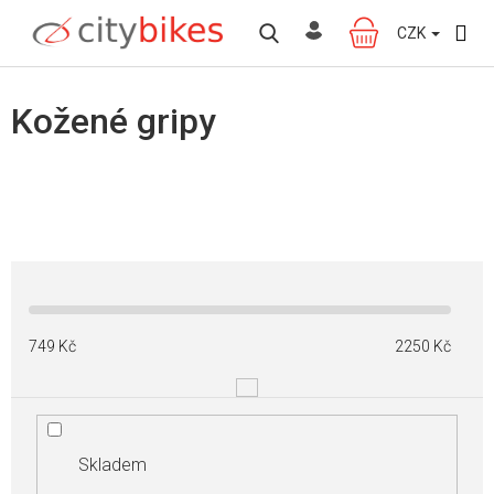
Přejít
na
CZK
NÁKUPNÍ
obsah
KOŠÍK
Kožené gripy
749
Kč
2250
Kč
Skladem