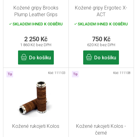
r
Kožené gripy Brooks
Kožené gripy Ergotec X-
o
Plump Leather Grips
ACT
d
medové
SKLADEM IHNED K ODBĚRU
SKLADEM IHNED K ODBĚRU
u
k
2 250 Kč
750 Kč
1 860 Kč bez DPH
620 Kč bez DPH
t
ů
Do košíku
Do košíku
Kód:
111103
Kód:
111108
Tip
Tip
Kožené rukojeti Kolos
Kožené rukojeti Kolos -
černé