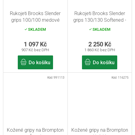
Rukojeti Brooks Slender
Rukojeti Brooks Slender
grips 100/100 medové
grips 130/130 Softened -
aged
SKLADEM
SKLADEM
1 097 Kč
2 250 Kč
907 Kč bez DPH
1 860 Kč bez DPH
Do košíku
Do košíku
Kód:
991113
Kód:
116275
Kožené gripy na Brompton
Kožené gripy na Brompton