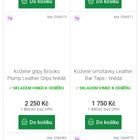
Do košíku
Do košíku
Kód:
3064975
Kód:
3064971
Tip
Tip
Kožené gripy Brooks
Kožené omotávky Leather
Plump Leather Grips hnědé
Bar Tape - hnědá
SKLADEM IHNED K ODBĚRU
SKLADEM IHNED K ODBĚRU
2 250 Kč
1 750 Kč
1 860 Kč bez DPH
1 446 Kč bez DPH
Do košíku
Do košíku
Kód:
3064982
Kód:
3064979
Tip