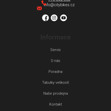
t
info
@
citybikes.cz
í
Informace
Servis
O nás
Poradna
Tabulky velikostí
Naše prodejna
Kontakt