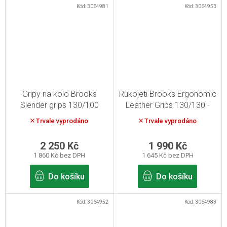
Kód:
3064981
Kód:
3064953
Gripy na kolo Brooks
Rukojeti Brooks Ergonomic
Slender grips 130/100
Leather Grips 130/130 -
hnědé
hnědá
Trvale vyprodáno
Trvale vyprodáno
2 250 Kč
1 990 Kč
1 860 Kč bez DPH
1 645 Kč bez DPH
Do košíku
Do košíku
Kód:
3064952
Kód:
3064983