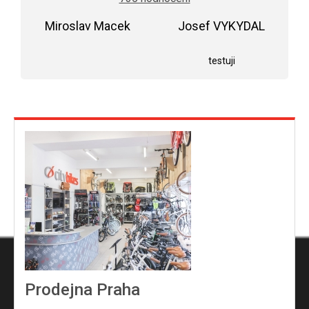
je
5,0
Miroslav Macek
z
Josef VYKYDAL
5
Hodnocení obchodu je 5 z 5 hvězdiček.
Hodnocení obchodu j
hvězdiček.
testuji
Prodejna Praha