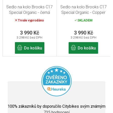
Sedlo na kolo Brooks C17
Sedlo na kolo Brooks C17
Special Organic - černá
Special Organic - Copper
Trvale vyprodáno
SKLADEM
3 990 Kč
3 990 Kč
3 298 Kč bez DPH
3 298 Kč bez DPH
Do košíku
Do košíku
Průměrné
hodnocení
100
% zákazníků by doporučilo Citybikes svým známým
obchodu
735 hodnocení