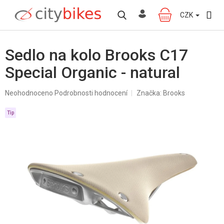
Přejít
na
CZK
NÁKUPNÍ
obsah
KOŠÍK
Sedlo na kolo Brooks C17
Special Organic - natural
Průměrné
Neohodnoceno
Podrobnosti hodnocení
Značka:
Brooks
hodnocení
produktu
Tip
je
0,0
z
5
hvězdiček.