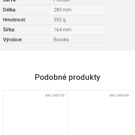
Délka
:
283 mm
Hmotnost
:
392 g
Šířka
:
164 mm
Výrobce
:
Brooks
Kód:
3065103
Kód:
3066200