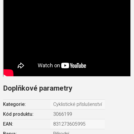
Doplňkové parametry
Kategorie
:
Cyklistické příslušenství
Kód produktu:
3066199
EAN
:
831273605995
Barva
:
Přírodní