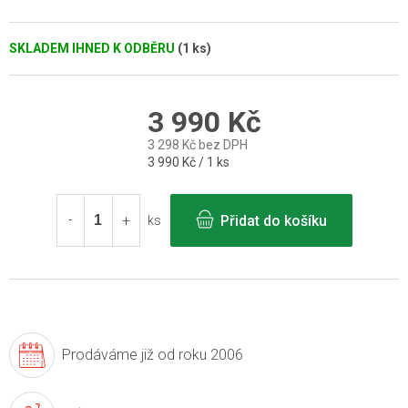
SKLADEM IHNED K ODBĚRU
(1 ks)
3 990 Kč
3 298 Kč bez DPH
Měrná
3 990 Kč / 1 ks
cena:
Přidat do košíku
ks
Prodáváme již
od roku 2006