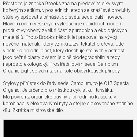
Přestože je značka Brooks známá především díky svým
koženým sedlům, v posledních letech se snaží své produkty
stále vylepšovat a přinášet do světa sedel další inovace.
Hlavním cílem veškerých vylepšení je nabídnout moderní
produkt vyrobený z velké části z přírodních a ekologických
materiálů. Proto Brooks několik let pracoval na vývoji
nového materiálu, který vzniká z tzv. tekutého dřeva. Jde
vlastně o přírodní plast, který dosahuje stejných vlastností
jako běžné plasty ovšem je plně biodegradabilní a tedy
naprosto ekologický. Prostřednictvím sedel Cambium
Organic Light se vám tak na kole objeví kousek přírody.
Stylový přírůstek do řady sedel Cambium, to je C17 Special
Organic. Je určeno pro městkou cyklistiku i turistiku.
Má povrch z organické bavlny a přírodního kaučuku v
kombinaci s eloxovanými nýty a stejně eloxovaného zadního
dílu. Zkrátka mistrovské dílo.