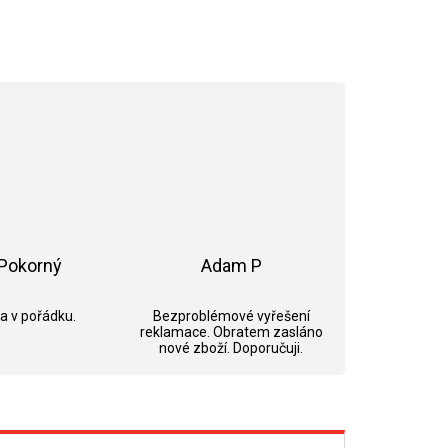
Pokorný
Adam P
ek.
Hodnocení obchodu je 5 z 5 hvězdiček.
Hodnocení obchodu je 5 z 5 hvězdi
 a v pořádku.
Bezproblémové vyřešení
reklamace. Obratem zasláno
nové zboží. Doporučuji.