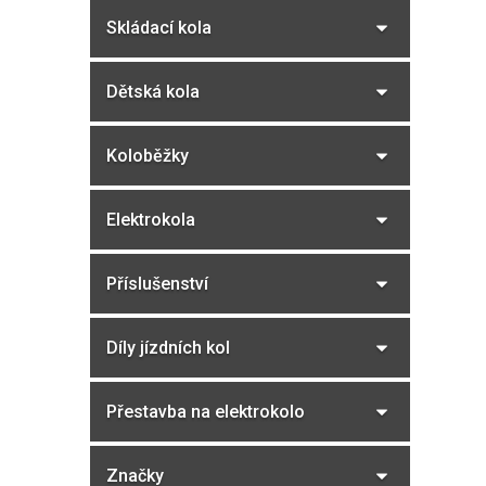
a
Skládací kola
n
n
í
Dětská kola
p
a
Koloběžky
n
e
Elektrokola
l
Příslušenství
Díly jízdních kol
Přestavba na elektrokolo
Značky