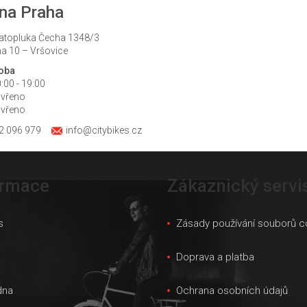
na Praha
atopluka Čecha 1348/3
a 10 – Vršovice
doba
:00 - 19:00
avřeno
avřeno
2 096 979
info@citybikes.cz
ormace
Zákaznický servi
s
Zásady používání souborů c
s
Doprava a platba
dna
Ochrana osobních údajů