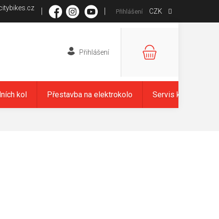
itybikes.cz
CZK
Přihlášení
NÁKUPNÍ
KOŠÍK
dních kol
Přestavba na elektrokolo
Servis kol
Zna