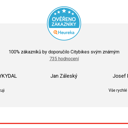
Průměrné
hodnocení
100
% zákazníků by doporučilo Citybikes svým známým
obchodu
735 hodnocení
je
5,0
z
5
VYKYDAL
Jan Záleský
Josef 
hvězdiček.
k.
Hodnocení obchodu je 5 z 5 hvězdiček.
Hodnocení obchodu je 5 z 5 hvězdič
uji
Vše rychlé