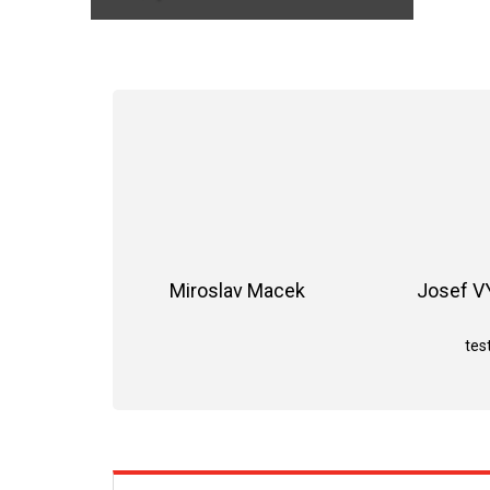
Miroslav Macek
Josef 
Hodnocení obchodu je 5 z 5 hvězdiče
test