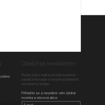
s
Odebírat newsletter
Vložte svůj e-mail a my vám budeme
ookies
zasílat informace o nových produktech
na našem e-shopu.