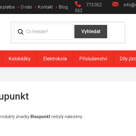
773 052
info@c
a platba
O nás
Kontakt
Blog
552
Koloběžky
Elektrokola
Příslušenství
Díly jíz
upunkt
rodukty značky
Blaupunkt
nebyly nalezeny...