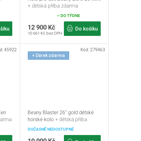
+ dětská přilba zdarma
Průměrné
DO TÝDNE
hodnocení
produktu
12 900 Kč
šíku
Do košíku
je
10 661 Kč bez DPH
5,0
z
5
d:
45922
Kód:
279463
hvězdiček.
+ Dárek zdarma
Zen
Beany Blaster 26" gold dětské
zdarma
horské kolo
+ dětská přilba
zdarma
DOČASNĚ NEDOSTUPNÉ