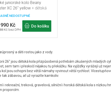
ké juniorské kolo Beany
ster XC 26" yellow
+ dětská
lba zdarma
ASNĚ NEDOSTUPNÉ
 990 Kč
Do košíku
388 Kč bez DPH
O
v
eúprosný a děti rostou jako z vody.
l
orii 26" jsou dětská kola přizpůsobená potřebám zkušených mladých cykli
á
t, sem tam i přeskočí nějakou tu překážku. Na vyjížďky vyrážejí už neje
 kol jsou schopni bez větší námahy vyvinout větší rychlost. Vícestupňov
d
je tak zábavou, ať už vyrazíte kamkoliv.
a
ní i rekreační, treková, gravelová, silniční i horská dětská kola s níz
c
m proporcím.
í
p
r