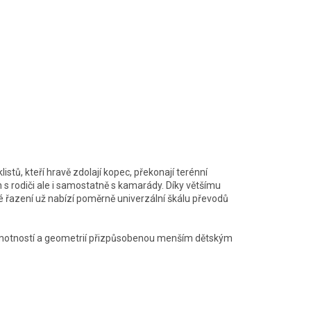
stů, kteří h
ravě zdolají kopec, překonají terénní
n s rodiči ale i samostatně s kamarády. Díky většímu
é řazení už nabízí poměrně univerzální škálu převodů
kou hmotností a geometrií přizpůsobenou menším dětským