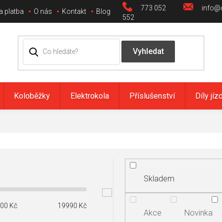
773 052
info@c
a platba
O nás
Kontakt
Blog
552
Koloběžky
Elektrokola
Příslušenství
Díly jíz
Skladem
00
Kč
19990
Kč
Akce
Novinka