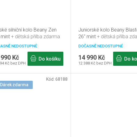
ské silniční kolo Beany Zen
Juniorské kolo Beany Blast
 mint
+ dětská přilba zdarma
26" mint
+ dětská přilba zd
ASNĚ NEDOSTUPNÉ
DOČASNĚ NEDOSTUPNÉ
 990 Kč
14 990 Kč
Do košíku
Do ko
694 Kč bez DPH
12 388 Kč bez DPH
Kód:
68188
 Dárek zdarma