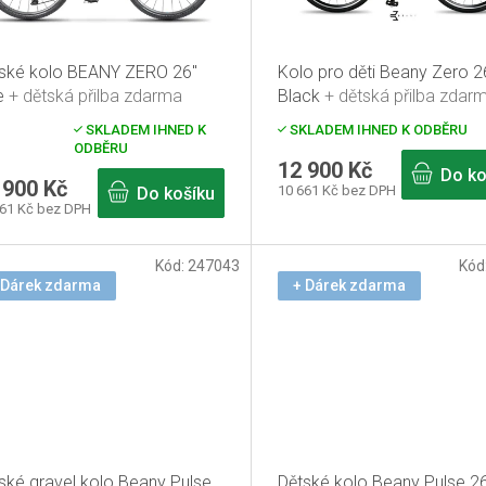
ské kolo BEANY ZERO 26"
Kolo pro děti Beany Zero 2
e
+ dětská přilba zdarma
Black
+ dětská přilba zdar
SKLADEM IHNED K
SKLADEM IHNED K ODBĚRU
měrné
ODBĚRU
nocení
12 900 Kč
duktu
Do ko
 900 Kč
10 661 Kč bez DPH
Do košíku
661 Kč bez DPH
zdiček.
Kód:
247043
Kód
 Dárek zdarma
+ Dárek zdarma
ské gravel kolo Beany Pulse
Dětské kolo Beany Pulse 2