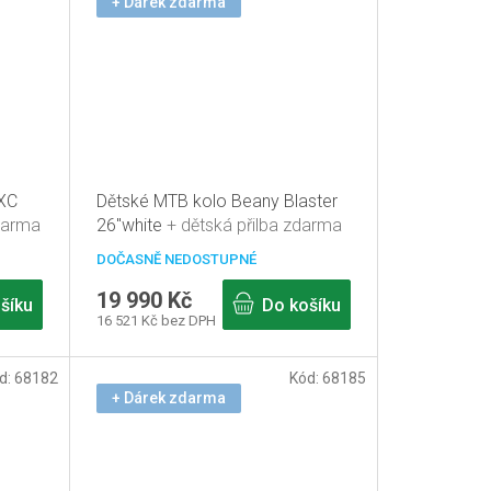
+ Dárek zdarma
 XC
Dětské MTB kolo Beany Blaster
zdarma
26"white
+ dětská přilba zdarma
DOČASNĚ NEDOSTUPNÉ
19 990 Kč
šíku
Do košíku
16 521 Kč bez DPH
d:
68182
Kód:
68185
+ Dárek zdarma