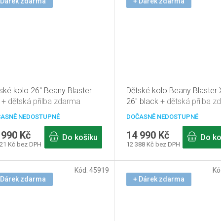
 Dárek zdarma
+ Dárek zdarma
ské kolo 26" Beany Blaster
Dětské kolo Beany Blaster
á
+ dětská přilba zdarma
26" black
+ dětská přilba 
ASNĚ NEDOSTUPNÉ
DOČASNĚ NEDOSTUPNÉ
 990 Kč
14 990 Kč
Do košíku
Do ko
521 Kč bez DPH
12 388 Kč bez DPH
Kód:
45919
Kó
 Dárek zdarma
+ Dárek zdarma