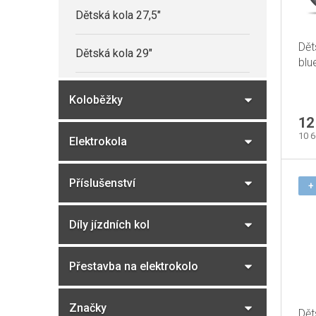
d
Dětská kola 27,5"
r
u
o
Dět
k
Dětská kola 29"
d
blu
t
u
Prů
ů
k
Koloběžky
hod
pro
t
12
je
ů
5,0
10 
Elektrokola
z
5
hvě
Příslušenství
+
Díly jízdních kol
Přestavba na elektrokolo
Značky
Dět