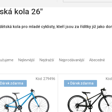
ská kola 26"
dětská kola pro mladé cyklisty, kteří jsou za řídítky již jako 
učujeme
Nejlevnější
Nejdražší
Nejprodávanější
Abecedně
Kód:
279496
Kód
 Dárek zdarma
+ Dárek zdarma