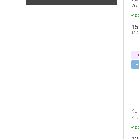
26
zd
DO
15
13 
T
+
Kol
Sil
DO