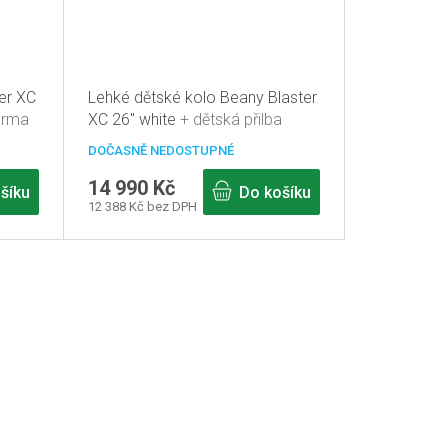
er XC
Lehké dětské kolo Beany Blaster
arma
XC 26" white
+ dětská přilba
zdarma
DOČASNĚ NEDOSTUPNÉ
14 990 Kč
šíku
Do košíku
12 388 Kč bez DPH