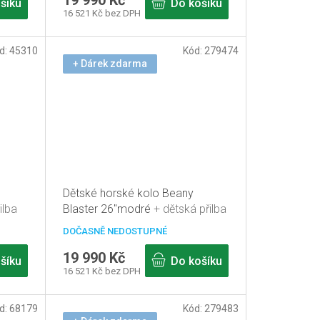
19 990 Kč
šíku
Do košíku
16 521 Kč bez DPH
d:
45310
Kód:
279474
+ Dárek zdarma
Dětské horské kolo Beany
ilba
Blaster 26"modré
+ dětská přilba
zdarma
DOČASNĚ NEDOSTUPNÉ
19 990 Kč
šíku
Do košíku
16 521 Kč bez DPH
d:
68179
Kód:
279483