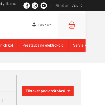
itybikes.cz
CZK
Přihlášení
NÁKUPNÍ
KOŠÍK
dních kol
Přestavba na elektrokolo
Servis kol
Zna
Tip