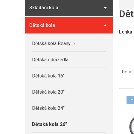
a
Skládací kola
n
Dět
n
í
Dětská kola
Lehká 
p
a
Dětská kola Beany
n
e
Dětská odrážedla
Ř
l
a
Dopor
Dětská kola 16"
z
e
V
Dětská kola 20"
n
ý
+
í
p
Dětská kola 24"
p
i
r
s
Dětská kola 26"
o
p