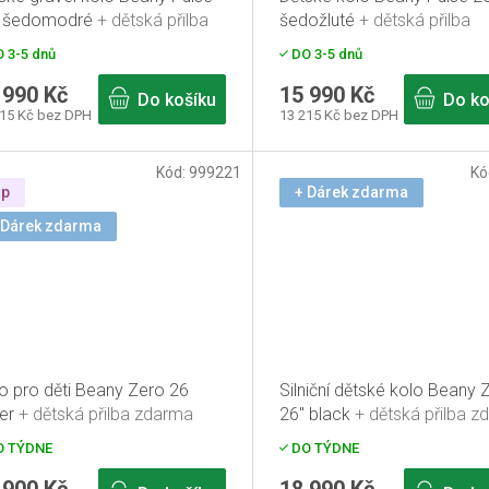
" šedomodré
+ dětská přilba
šedožluté
+ dětská přilba
arma
zdarma
 3-5 dnů
DO 3-5 dnů
 990 Kč
15 990 Kč
Do košíku
Do ko
215 Kč bez DPH
13 215 Kč bez DPH
Kód:
999221
Kó
ip
+ Dárek zdarma
 Dárek zdarma
o pro děti Beany Zero 26
Silniční dětské kolo Beany 
ver
+ dětská přilba zdarma
26" black
+ dětská přilba 
 TÝDNE
DO TÝDNE