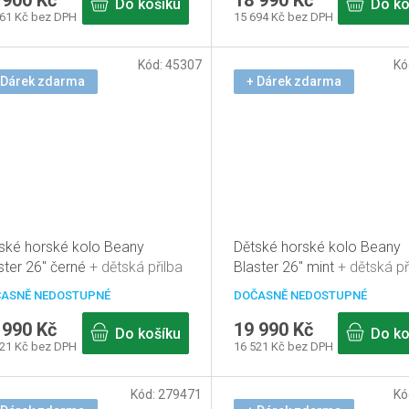
 900 Kč
18 990 Kč
Do košíku
Do ko
661 Kč bez DPH
15 694 Kč bez DPH
Kód:
45307
Kó
 Dárek zdarma
+ Dárek zdarma
ské horské kolo Beany
Dětské horské kolo Beany
ster 26" černé
+ dětská přilba
Blaster 26" mint
+ dětská př
arma
zdarma
ASNĚ NEDOSTUPNÉ
DOČASNĚ NEDOSTUPNÉ
 990 Kč
19 990 Kč
Do košíku
Do ko
521 Kč bez DPH
16 521 Kč bez DPH
Kód:
279471
Kó