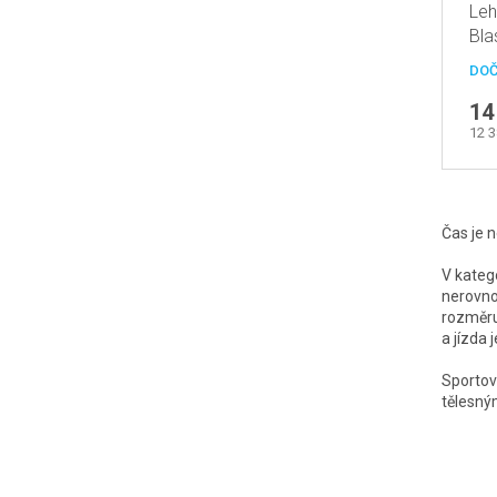
Leh
Bla
při
DOČ
14
12 
Čas je n
V kateg
nerovnos
rozměru
a jízda 
Sportov
tělesný