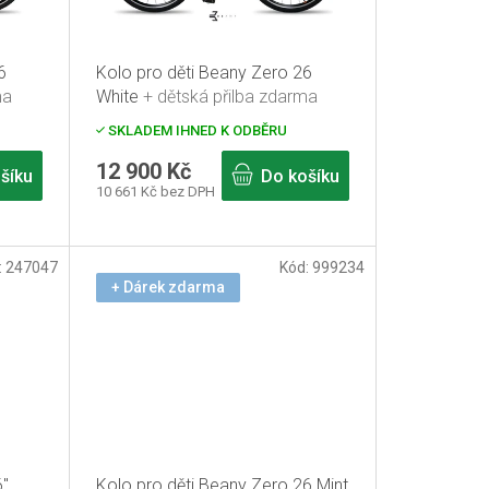
6
Kolo pro děti Beany Zero 26
ma
White
+ dětská přilba zdarma
SKLADEM IHNED K ODBĚRU
12 900 Kč
šíku
Do košíku
10 661 Kč bez DPH
:
247047
Kód:
999234
+ Dárek zdarma
6"
Kolo pro děti Beany Zero 26 Mint