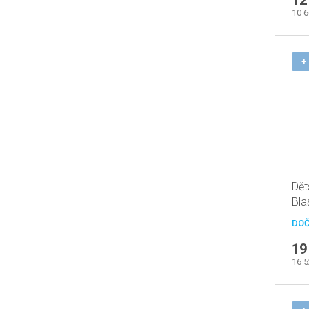
12
10 
+
Dět
Bla
zd
DOČ
19
16 