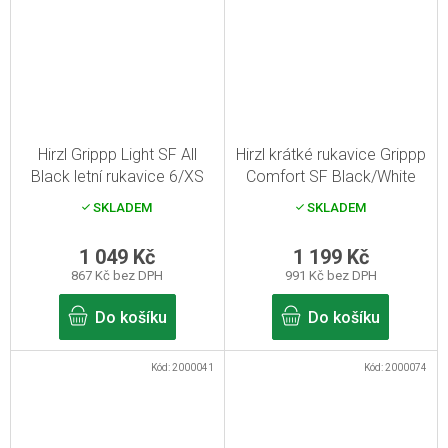
Hirzl Grippp Light SF All
Hirzl krátké rukavice Grippp
Black letní rukavice 6/XS
Comfort SF Black/White
8/M
SKLADEM
SKLADEM
1 049 Kč
1 199 Kč
867 Kč bez DPH
991 Kč bez DPH
Do košíku
Do košíku
Kód:
2000041
Kód:
2000074