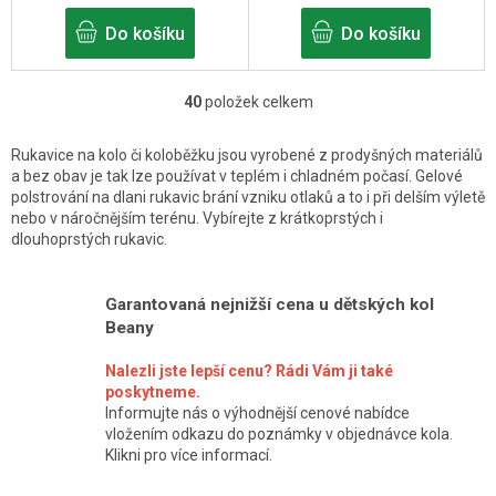
Do košíku
Do košíku
40
položek celkem
O
v
Rukavice na kolo či koloběžku jsou vyrobené z prodyšných materiálů
l
a bez obav je tak lze používat v teplém i chladném počasí.
Gelové
polstrování na dlani rukavic brání vzniku otlaků a to i
při delším výletě
á
nebo v náročnějším terénu. Vybírejte z krátkoprstých i
d
dlouhoprstých rukavic.
a
c
Garantovaná nejnižší cena u dětských kol
í
Beany
p
Nalezli jste lepší cenu? Rádi Vám ji také
r
poskytneme.
Informujte nás o výhodnější cenové nabídce
v
vložením odkazu do poznámky v objednávce kola.
k
Klikni pro více informací.
y