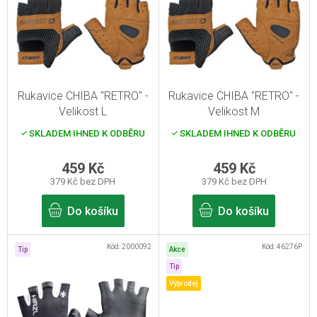
p
i
s
p
r
Rukavice CHIBA "RETRO" -
Rukavice CHIBA "RETRO" -
o
Velikost L
Velikost M
d
SKLADEM IHNED K ODBĚRU
SKLADEM IHNED K ODBĚRU
u
k
459 Kč
459 Kč
379 Kč bez DPH
379 Kč bez DPH
t
ů
Do košíku
Do košíku
Kód:
2000092
Kód:
46276P
Tip
Akce
Tip
Výprodej