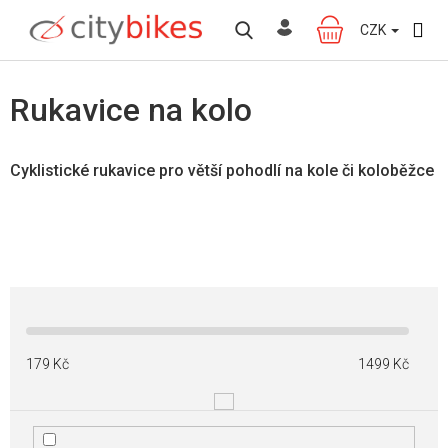
Přejít
na
CZK
NÁKUPNÍ
obsah
KOŠÍK
Rukavice na kolo
Cyklistické rukavice pro větší pohodlí na kole či koloběžce
179
Kč
1499
Kč