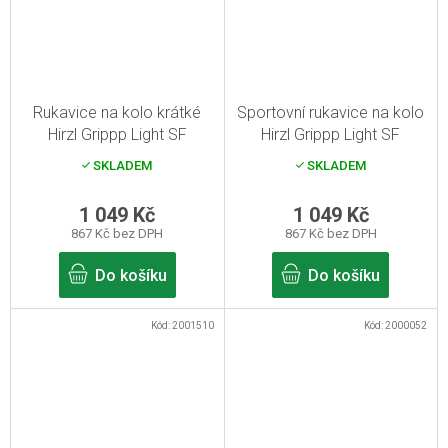
Rukavice na kolo krátké
Sportovní rukavice na kolo
Hirzl Grippp Light SF
Hirzl Grippp Light SF
Black/White 6/XS
Black/White 7/S
SKLADEM
SKLADEM
1 049 Kč
1 049 Kč
867 Kč bez DPH
867 Kč bez DPH
Do košíku
Do košíku
Kód:
2001510
Kód:
2000052