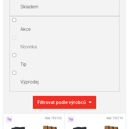
Skladem
Akce
Novinka
Tip
Výprodej
V
Kód:
755726
Kód:
755719
Tip
Tip
ý