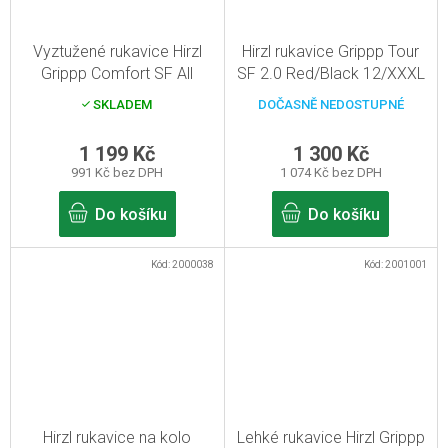
Vyztužené rukavice Hirzl
Hirzl rukavice Grippp Tour
Grippp Comfort SF All
SF 2.0 Red/Black 12/XXXL
Black 6/XS
SKLADEM
DOČASNĚ NEDOSTUPNÉ
1 199 Kč
1 300 Kč
991 Kč bez DPH
1 074 Kč bez DPH
Do košíku
Do košíku
Kód:
2000038
Kód:
2001001
Hirzl rukavice na kolo
Lehké rukavice Hirzl Grippp