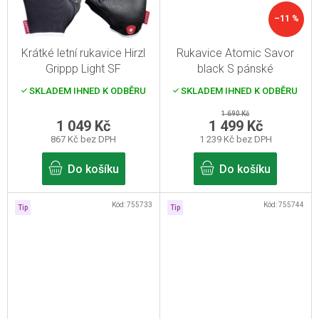
–11 %
Krátké letní rukavice Hirzl
Rukavice Atomic Savor
Grippp Light SF
black S pánské
Black/White 10/XL
SKLADEM IHNED K ODBĚRU
SKLADEM IHNED K ODBĚRU
1 690 Kč
1 049 Kč
1 499 Kč
867 Kč bez DPH
1 239 Kč bez DPH
Do košíku
Do košíku
Kód:
755733
Kód:
755744
Tip
Tip