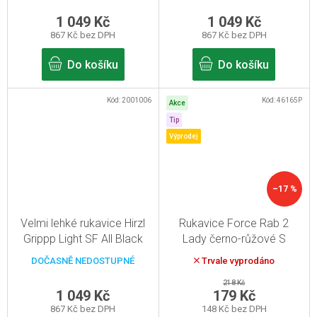
1 049 Kč
1 049 Kč
867 Kč bez DPH
867 Kč bez DPH
Do košíku
Do košíku
Kód:
2001006
Kód:
46165P
Akce
Tip
Výprodej
–17 %
Velmi lehké rukavice Hirzl
Rukavice Force Rab 2
Grippp Light SF All Black
Lady černo-růžové S
12/XXXL
DOČASNĚ NEDOSTUPNÉ
Trvale vyprodáno
218 Kč
1 049 Kč
179 Kč
867 Kč bez DPH
148 Kč bez DPH