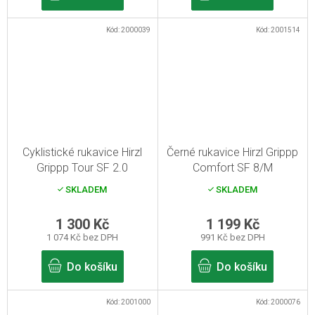
Kód:
2000039
Kód:
2001514
Cyklistické rukavice Hirzl
Černé rukavice Hirzl Grippp
Grippp Tour SF 2.0
Comfort SF 8/M
White/Black 6/XS
SKLADEM
SKLADEM
1 300 Kč
1 199 Kč
1 074 Kč bez DPH
991 Kč bez DPH
Do košíku
Do košíku
Kód:
2001000
Kód:
2000076