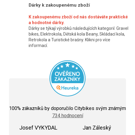
v
Dárky k zakoupenému zboží
ý
K zakoupenému zboží od nás dostáváte praktické
p
a hodnotné dárky.
Dárky se týkají výrobků následujících kategorií: Gravel
i
bikes, Elektrokola, Dětská kola Beany, Skládací kola,
s
Retrokola a Turistické brašny. Klikni pro více
informací.
u
Průměrné
hodnocení
100
% zákazníků by doporučilo Citybikes svým známým
obchodu
734 hodnocení
je
5,0
Josef VYKYDAL
z
Jan Záleský
5
Hodnocení obchodu je 5 z 5 hvězdiček.
Hodnocení obchodu j