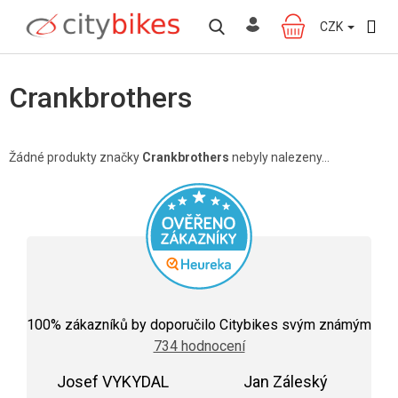
Přejít
na
CZK
NÁKUPNÍ
obsah
KOŠÍK
Crankbrothers
Žádné produkty značky
Crankbrothers
nebyly nalezeny...
Průměrné
hodnocení
100
% zákazníků by doporučilo Citybikes svým známým
obchodu
734 hodnocení
je
5,0
Josef VYKYDAL
z
Jan Záleský
5