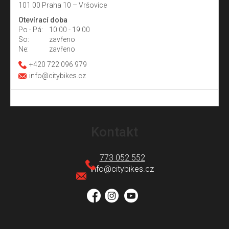
101 00 Praha 10 – Vršovice
Otevírací doba
Po - Pá:
10:00 - 19:00
So:
zavřeno
Ne:
zavřeno
+420 722 096 979
info@citybikes.cz
Z
á
Kontakt
p
a
773 052 552
t
info
@
citybikes.cz
í