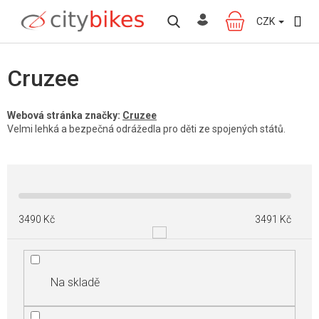
Přejít
na
CZK
NÁKUPNÍ
obsah
KOŠÍK
Cruzee
Webová stránka značky:
Cruzee
Velmi lehká a bezpečná odrážedla pro děti ze spojených států.
3490
Kč
3491
Kč
Na skladě