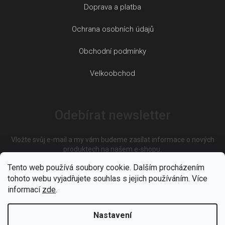
Doprava a platba
Ochrana osobních údajů
Obchodní podmínky
Velkoobchod
Odebírat newsletter
Vložte svůj e-mail a my vám budeme zasílat informace o nových
produktech na našem e-shopu.
Tento web používá soubory cookie. Dalším procházením
tohoto webu vyjadřujete souhlas s jejich používáním. Více
E-mail
informací
zde
.
Nastavení
Vložením e-mailu souhlasíte s
podmínkami ochrany osobních
údajů