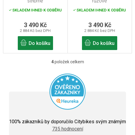
stříbrné
růžové
SKLADEM IHNED K ODBĚRU
SKLADEM IHNED K ODBĚRU
3 490 Kč
3 490 Kč
2 884 Kč bez DPH
2 884 Kč bez DPH
Do košíku
Do košíku
4
položek celkem
O
v
l
á
d
a
c
Průměrné
hodnocení
100
% zákazníků by doporučilo Citybikes svým známým
í
obchodu
735 hodnocení
je
p