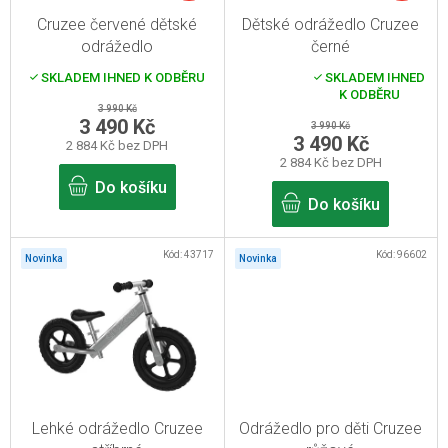
r
Cruzee červené dětské
Dětské odrážedlo Cruzee
o
odrážedlo
černé
d
SKLADEM IHNED K ODBĚRU
SKLADEM IHNED
Průměrné
u
K ODBĚRU
hodnocení
3 990 Kč
produktu
k
3 490 Kč
3 990 Kč
je
3 490 Kč
2 884 Kč bez DPH
t
5,0
2 884 Kč bez DPH
z
ů
5
Do košíku
hvězdiček.
Do košíku
Kód:
43717
Kód:
96602
Novinka
Novinka
Lehké odrážedlo Cruzee
Odrážedlo pro děti Cruzee