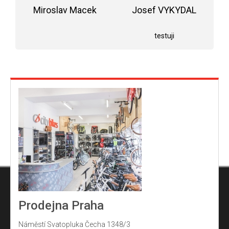
5,0
r
Miroslav Macek
z
Josef VYKYDAL
5
Hodnocení obchodu je 5 z 5 hvězdiček.
Hodnocení obchodu j
v
hvězdiček.
testuji
k
y
v
ý
p
i
s
u
Prodejna Praha
Náměstí Svatopluka Čecha 1348/3