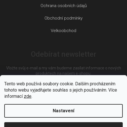
Ochrana osobních údajů
Obchodní podmínky
Velkoobchod
Odebírat newsletter
Vložte svůj e-mail a my vám budeme zasílat informace o nových
produktech na našem e-shopu.
Tento web používá soubory cookie. Dalším procházením
tohoto webu vyjadřujete souhlas s jejich používáním. Více
E-mail
informací
zde
.
Nastavení
Vložením e-mailu souhlasíte s
podmínkami ochrany osobních
údajů