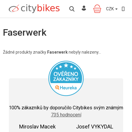
Přejít
na
CZK
NÁKUPNÍ
obsah
KOŠÍK
Faserwerk
Žádné produkty značky
Faserwerk
nebyly nalezeny...
Průměrné
hodnocení
100
% zákazníků by doporučilo Citybikes svým známým
obchodu
735 hodnocení
je
5,0
Miroslav Macek
z
Josef VYKYDAL
5