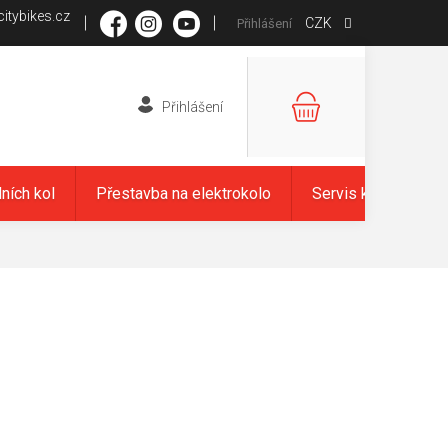
itybikes.cz
CZK
Přihlášení
NÁKUPNÍ
KOŠÍK
dních kol
Přestavba na elektrokolo
Servis kol
Zna