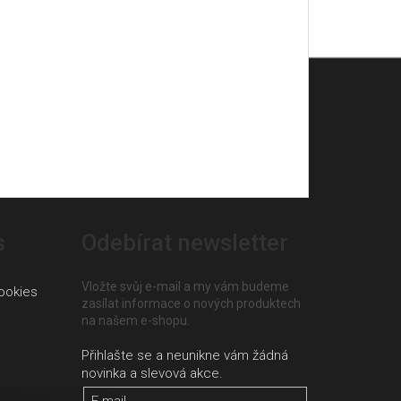
s
Odebírat newsletter
Vložte svůj e-mail a my vám budeme
ookies
zasílat informace o nových produktech
na našem e-shopu.