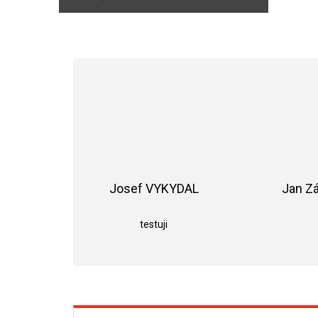
Josef VYKYDAL
Jan Z
Hodnocení obchodu je 5 z 5 hvězdiče
testuji