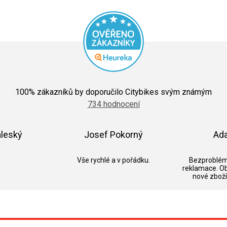
Průměrné
hodnocení
100
% zákazníků by doporučilo Citybikes svým známým
obchodu
734 hodnocení
je
5,0
z
5
áleský
Josef Pokorný
Ad
hvězdiček.
k.
Hodnocení obchodu je 5 z 5 hvězdiček.
Hodnocení obchodu je 5 z 5 hvězdič
Vše rychlé a v pořádku.
Bezproblém
reklamace. O
nové zboží