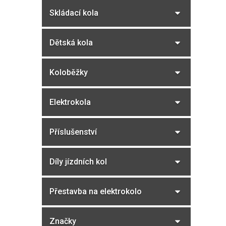
a
Skládací kola
n
n
í
Dětská kola
p
a
Koloběžky
n
e
Elektrokola
l
Příslušenství
Díly jízdních kol
Přestavba na elektrokolo
Značky