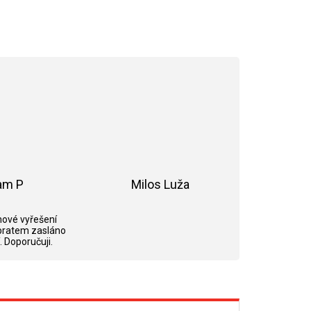
am P
Milos Luža
ek.
Hodnocení obchodu je 5 z 5 hvězdiček.
Hodnocení obchodu je 5 z 5 hvězdi
ové vyřešení
bratem zasláno
. Doporučuji.