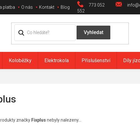
773 052
info@c
a platba
O nás
Kontakt
Blog
552
Koloběžky
Elektrokola
Příslušenství
Díly jíz
plus
rodukty značky
Fixplus
nebyly nalezeny...