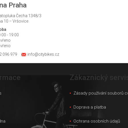
na Praha
atopluka Čecha 1348/3
a 10 – Vršovice
doba
:00 - 19:00
avřeno
avřeno
2 096 979
info@citybikes.cz
ormace
Zákaznický servi
s
Zásady používání souborů c
s
Doprava a platba
dna
Ochrana osobních údajů