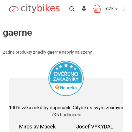
Přejít
na
CZK
NÁKUPNÍ
obsah
KOŠÍK
gaerne
Žádné produkty značky
gaerne
nebyly nalezeny...
Průměrné
hodnocení
100
% zákazníků by doporučilo Citybikes svým známým
obchodu
735 hodnocení
je
5,0
Miroslav Macek
z
Josef VYKYDAL
5