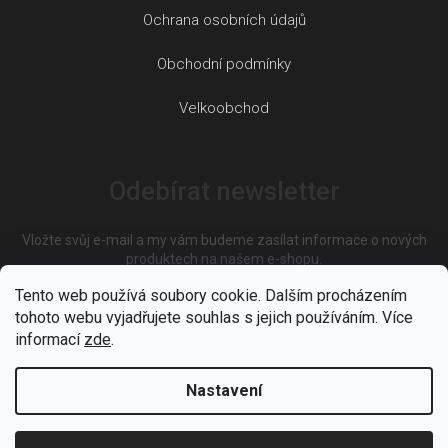
Ochrana osobních údajů
Obchodní podmínky
Velkoobchod
Odebírat newsletter
Vložte svůj e-mail a my vám budeme zasílat informace o nových
produktech na našem e-shopu.
Tento web používá soubory cookie. Dalším procházením
tohoto webu vyjadřujete souhlas s jejich používáním. Více
E-mail
informací
zde
.
Nastavení
Vložením e-mailu souhlasíte s
podmínkami ochrany osobních
údajů