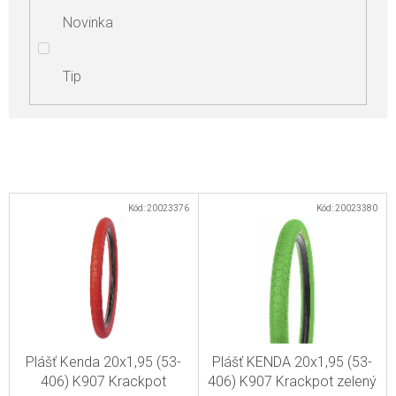
Novinka
Tip
V
Kód:
20023376
Kód:
20023380
ý
p
i
s
p
r
Plášť Kenda 20x1,95 (53-
Plášť KENDA 20x1,95 (53-
o
406) K907 Krackpot
406) K907 Krackpot zelený