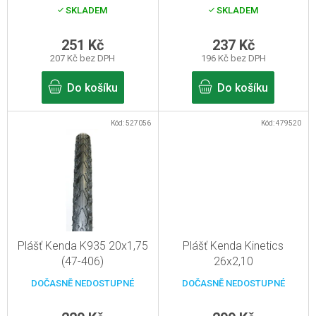
d
červený
SKLADEM
SKLADEM
u
k
251 Kč
237 Kč
207 Kč bez DPH
196 Kč bez DPH
t
ů
Do košíku
Do košíku
Kód:
527056
Kód:
479520
Plášť Kenda K935 20x1,75
Plášť Kenda Kinetics
(47-406)
26x2,10
DOČASNĚ NEDOSTUPNÉ
DOČASNĚ NEDOSTUPNÉ