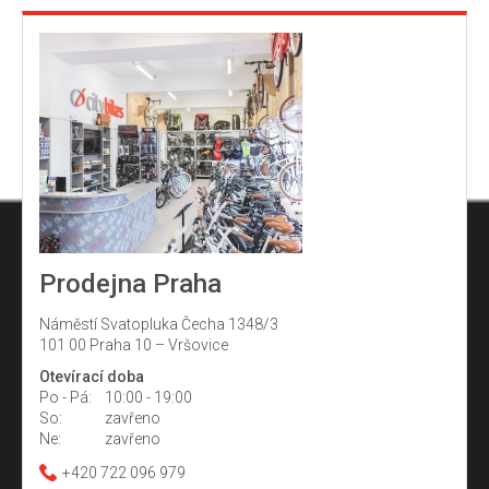
ý
p
i
s
u
Prodejna Praha
Náměstí Svatopluka Čecha 1348/3
101 00 Praha 10 – Vršovice
Otevírací doba
Po - Pá:
10:00 - 19:00
So:
zavřeno
Ne:
zavřeno
+420 722 096 979