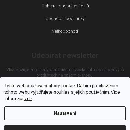
Ochrana osobních údajů
Obchodní podmínky
Velkoobchod
Odebírat newsletter
Vložte svůj e-mail a my vám budeme zasílat informace o nových
produktech na našem e-shopu.
Tento web používá soubory cookie. Dalším procházením
tohoto webu vyjadřujete souhlas s jejich používáním. Více
E-mail
informací
zde
.
Nastavení
Vložením e-mailu souhlasíte s
podmínkami ochrany osobních
údajů