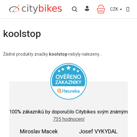
Přejít
na
CZK
NÁKUPNÍ
obsah
KOŠÍK
koolstop
Žádné produkty značky
koolstop
nebyly nalezeny...
Průměrné
hodnocení
100
% zákazníků by doporučilo Citybikes svým známým
obchodu
735 hodnocení
je
5,0
Miroslav Macek
z
Josef VYKYDAL
5