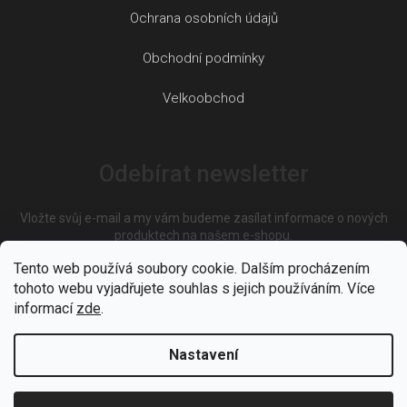
Ochrana osobních údajů
Obchodní podmínky
Velkoobchod
Odebírat newsletter
Vložte svůj e-mail a my vám budeme zasílat informace o nových
produktech na našem e-shopu.
Tento web používá soubory cookie. Dalším procházením
tohoto webu vyjadřujete souhlas s jejich používáním. Více
E-mail
informací
zde
.
Nastavení
Vložením e-mailu souhlasíte s
podmínkami ochrany osobních
údajů