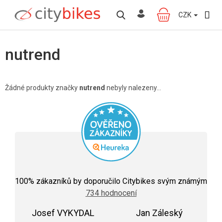
Přejít
na
CZK
NÁKUPNÍ
obsah
KOŠÍK
nutrend
Žádné produkty značky
nutrend
nebyly nalezeny...
Průměrné
hodnocení
100
% zákazníků by doporučilo Citybikes svým známým
obchodu
734 hodnocení
je
5,0
Josef VYKYDAL
z
Jan Záleský
5