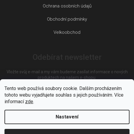
Ochrana osobních údajů
Obchodní podmínky
Velkoobchod
Odebírat newsletter
Vložte svůj e-mail a my vám budeme zasílat informace o nových
produktech na našem e-shopu.
Tento web používá soubory cookie. Dalším procházením
tohoto webu vyjadřujete souhlas s jejich používáním. Více
E-mail
informací
zde
.
Nastavení
Vložením e-mailu souhlasíte s
podmínkami ochrany osobních
údajů