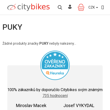
Přejít
na
CZK
NÁKUPNÍ
obsah
KOŠÍK
PUKY
Žádné produkty značky
PUKY
nebyly nalezeny...
Průměrné
hodnocení
100
% zákazníků by doporučilo Citybikes svým známým
obchodu
735 hodnocení
je
5,0
Miroslav Macek
z
Josef VYKYDAL
5