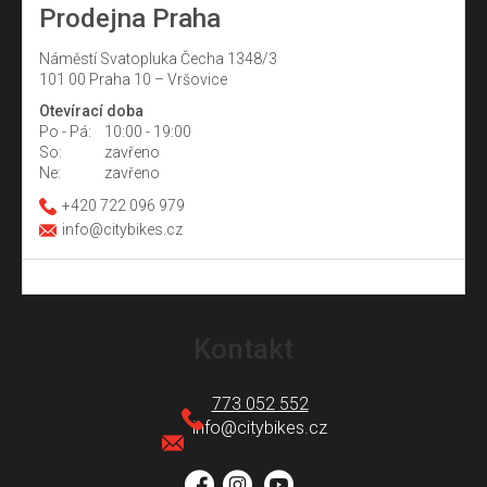
Prodejna Praha
Náměstí Svatopluka Čecha 1348/3
101 00 Praha 10 – Vršovice
Otevírací doba
Po - Pá:
10:00 - 19:00
So:
zavřeno
Ne:
zavřeno
+420 722 096 979
info@citybikes.cz
Z
á
Kontakt
p
a
773 052 552
t
info
@
citybikes.cz
í