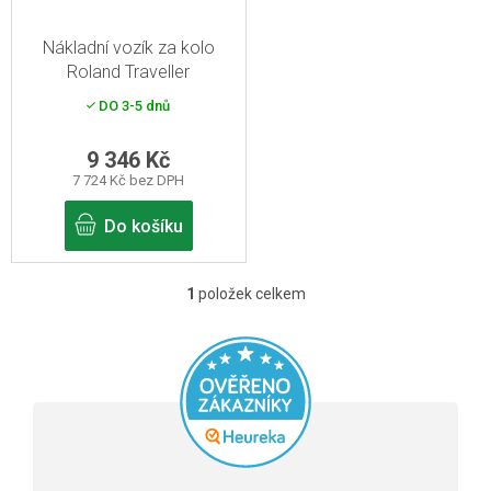
p
r
Nákladní vozík za kolo
o
Roland Traveller
d
DO 3-5 dnů
u
k
9 346 Kč
7 724 Kč bez DPH
t
ů
Do košíku
1
položek celkem
O
v
l
á
d
a
Průměrné