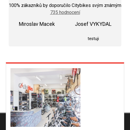
c
hodnocení
100
% zákazníků by doporučilo Citybikes svým známým
í
obchodu
735 hodnocení
je
p
5,0
r
Miroslav Macek
z
Josef VYKYDAL
5
Hodnocení obchodu je 5 z 5 hvězdiček.
Hodnocení obchodu j
v
hvězdiček.
testuji
k
y
v
ý
p
i
s
u