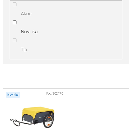
Akce
Novinka
Tip
V
Kód:
302470
Novinka
ý
p
i
s