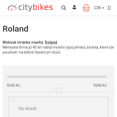
Přejít
na
CZK
NÁKUPNÍ
obsah
KOŠÍK
Roland
Webová stránka značky:
Roland
Německá firma již 45 let nabízí mnoho typů přívěsů za kola, které lze
používat i na běžné tlačení při chůzi.
9345
Kč
9346
Kč
Na skladě