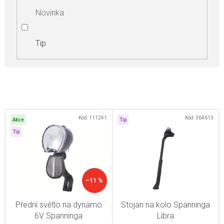
Novinka
Tip
V
Kód:
111241
Kód:
364613
Akce
Tip
ý
Tip
p
i
s
–11 %
p
r
Přední světlo na dynamo
Stojan na kolo Spanninga
o
6V Spanninga
Libra