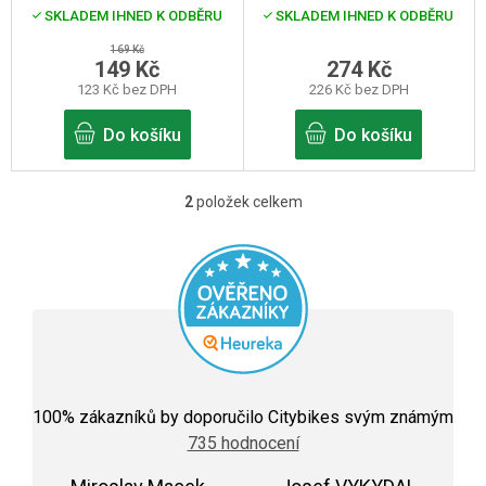
d
SKLADEM IHNED K ODBĚRU
SKLADEM IHNED K ODBĚRU
u
169 Kč
k
149 Kč
274 Kč
123 Kč bez DPH
226 Kč bez DPH
t
ů
Do košíku
Do košíku
2
položek celkem
O
v
l
á
d
a
c
Průměrné
hodnocení
100
% zákazníků by doporučilo Citybikes svým známým
í
obchodu
735 hodnocení
je
p
5,0
z