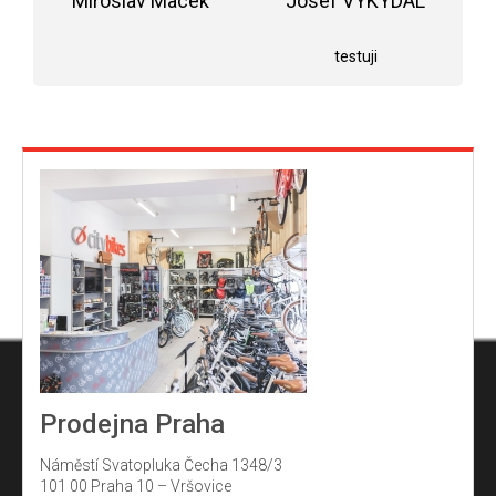
r
Miroslav Macek
Josef VYKYDAL
5
Hodnocení obchodu je 5 z 5 hvězdiček.
Hodnocení obchodu j
v
hvězdiček.
testuji
k
y
v
ý
p
i
s
u
Prodejna Praha
Náměstí Svatopluka Čecha 1348/3
101 00 Praha 10 – Vršovice