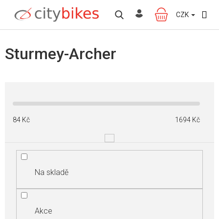
Přejít
na
CZK
NÁKUPNÍ
obsah
KOŠÍK
Sturmey-Archer
84
Kč
1694
Kč
Na skladě
Akce