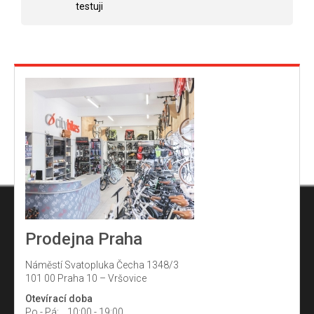
testuji
k
y
v
ý
p
i
s
u
Prodejna Praha
Náměstí Svatopluka Čecha 1348/3
101 00 Praha 10 – Vršovice
Otevírací doba
Po - Pá:
10:00 - 19:00