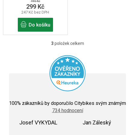
490 Kč
299 Kč
247 Kč bez DPH
Do košíku
3
položek celkem
O
v
l
á
d
a
c
Průměrné
hodnocení
100
% zákazníků by doporučilo Citybikes svým známým
í
obchodu
734 hodnocení
je
p
5,0
r
Josef VYKYDAL
z
Jan Záleský
5
Hodnocení obchodu je 5 z 5 hvězdiček.
Hodnocení obchodu j
v
hvězdiček.