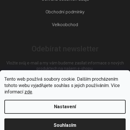
Obchodní podmínky
Velkoobchod
Odebírat newsletter
Vložte svůj e-mail a my vám budeme zasílat informace o nových
produktech na našem e-shopu.
Tento web používá soubory cookie. Dalším procházením
tohoto webu vyjadřujete souhlas s jejich používáním. Více
E-mail
informací
zde
.
Nastavení
Vložením e-mailu souhlasíte s
podmínkami ochrany osobních
údajů
Souhlasím
PŘIHLÁSIT SE