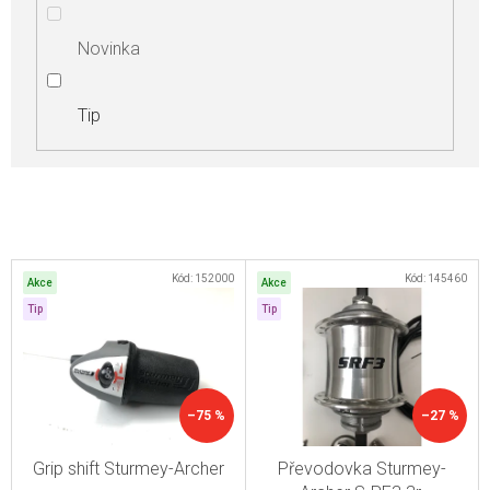
Novinka
Tip
V
Kód:
152000
Kód:
145460
Akce
Akce
ý
Tip
Tip
p
i
s
–75 %
–27 %
p
r
Grip shift Sturmey-Archer
Převodovka Sturmey-
o