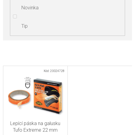
Novinka
Tip
V
Kód:
20024728
ý
p
i
s
p
r
Lepící páska na galusku
o
Tufo Extreme 22 mm