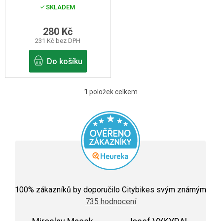
d
SKLADEM
u
k
280 Kč
231 Kč bez DPH
t
ů
Do košíku
1
položek celkem
O
v
l
á
d
a
c
Průměrné
hodnocení
100
% zákazníků by doporučilo Citybikes svým známým
í
obchodu
735 hodnocení
je
p
5,0
z