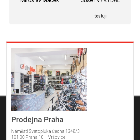
r
Miroslav Macek
Josef VYKYDAL
5
Hodnocení obchodu je 5 z 5 hvězdiček.
Hodnocení obchodu j
v
hvězdiček.
testuji
k
y
v
ý
p
i
s
u
Prodejna Praha
Náměstí Svatopluka Čecha 1348/3
101 00 Praha 10 – Vršovice