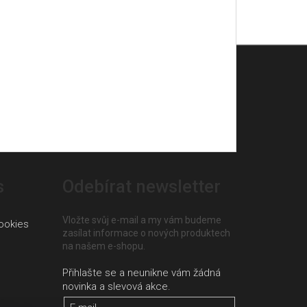
s
Odebírat newsletter
Vložte svůj e-mail a my vám budeme
ookies
zasílat informace o nových produktech
na našem e-shopu.