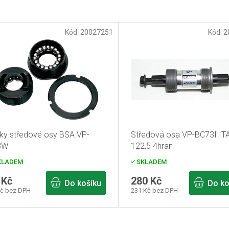
Kód:
20027251
Kód:
2
ky středové osy BSA VP-
Středová osa VP-BC73I IT
3W
122,5 4hran
KLADEM
SKLADEM
 Kč
280 Kč
Do košíku
Do ko
Kč bez DPH
231 Kč bez DPH
O