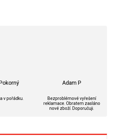
Pokorný
Adam P
ek.
Hodnocení obchodu je 5 z 5 hvězdiček.
Hodnocení obchodu je 5 z 5 hvězdi
 a v pořádku.
Bezproblémové vyřešení
reklamace. Obratem zasláno
nové zboží. Doporučuji.