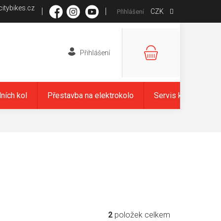
itybikes.cz
CZK
Přihlášení
NÁKUPNÍ
KOŠÍK
dních kol
Přestavba na elektrokolo
Servis kol
Zna
2
položek celkem