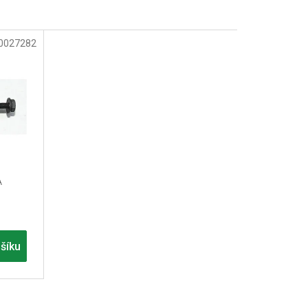
0027282
A
šíku