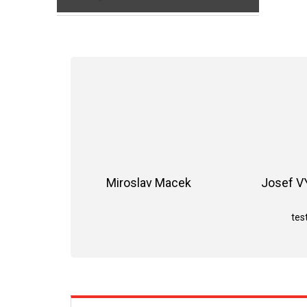
Miroslav Macek
Josef 
Hodnocení obchodu je 5 z 5 hvězdiče
test