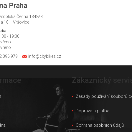
s
na Praha
u
atopluka Čecha 1348/3
a 10 – Vršovice
doba
:00 - 19:00
avřeno
avřeno
2 096 979
info@citybikes.cz
ormace
Zákaznický servi
s
Zásady používání souborů c
s
Doprava a platba
dna
Ochrana osobních údajů