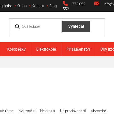
773 052
info@c
a platba
O nás
Kontakt
Blog
552
Koloběžky
Elektrokola
Příslušenství
Díly jíz
učujeme
Nejlevnější
Nejdražší
Nejprodávanější
Abecedně