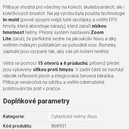
Přilba je vhodná pro všechny na kolech, skateboardech, ale i
kolečkových bruslích. Na její výrobu byla použita technologie
In-mold
(pevné spojení vnější tuhé skořápky a vnitřní EPS
hmoty, která absorbuje nárazy), která zaručí
nízkou
hmotnost
helmy. Přesný systém nastavení
Zoom
Lite
zaručí, že perfektně sedne na jakoukoliv hlavu a díky
vnitřním měkkým polštářkům se pohodlně nosí. Řemínky
zapínání jsou vycpané tak, aby vás při nošení nedřely.
Větrá se pomocí
15 otvorů a 6 průduchů
, přičemž přední
jsou vybaveny
síťkou proti hmyzu
. V zadní části se nachází
několik reflexních ploch a integrovaná červená blikačka.
Přilba je nenáročná na údržbu a vnitřní odnímatelné
polstrování lze prát v pračce.
Doplňkové parametry
Kategorie
:
Cyklistické helmy Abus
Kód produktu:
868931