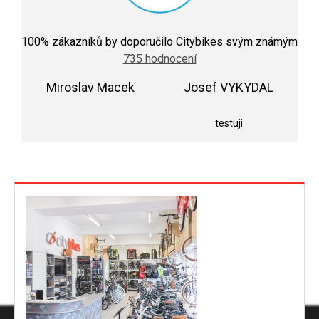
Průměrné
hodnocení
100
% zákazníků by doporučilo Citybikes svým známým
obchodu
735 hodnocení
je
5,0
Miroslav Macek
z
Josef VYKYDAL
5
Hodnocení obchodu je 5 z 5 hvězdiček.
Hodnocení obchodu j
hvězdiček.
testuji