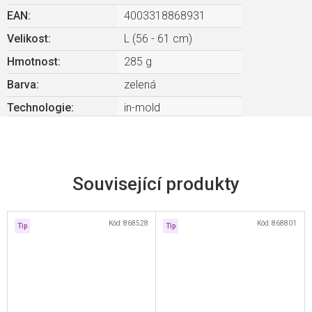
EAN
:
4003318868931
Velikost
:
L (56 - 61 cm)
Hmotnost
:
285 g
Barva
:
zelená
Technologie
:
in-mold
Související produkty
Kód:
868528
Kód:
868801
Tip
Tip