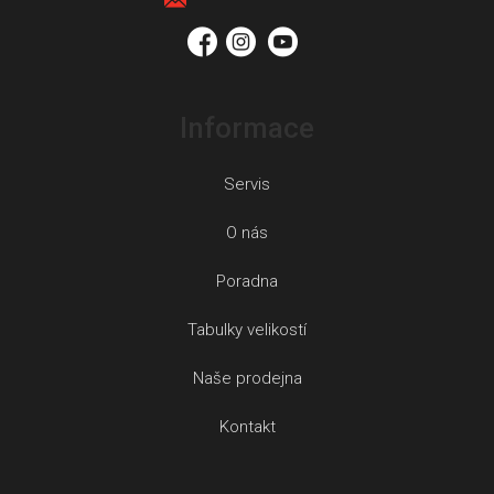
í
Informace
Servis
O nás
Poradna
Tabulky velikostí
Naše prodejna
Kontakt