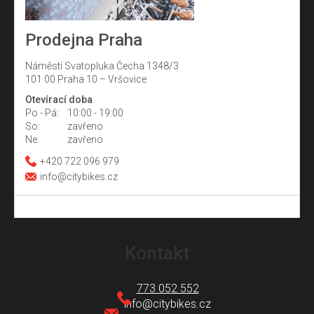
Prodejna Praha
Náměstí Svatopluka Čecha 1348/3
101 00 Praha 10 – Vršovice
Otevírací doba
Po - Pá:
10:00 - 19:00
So:
zavřeno
Ne:
zavřeno
+420 722 096 979
info@citybikes.cz
Z
á
Kontakt
p
a
773 052 552
t
info
@
citybikes.cz