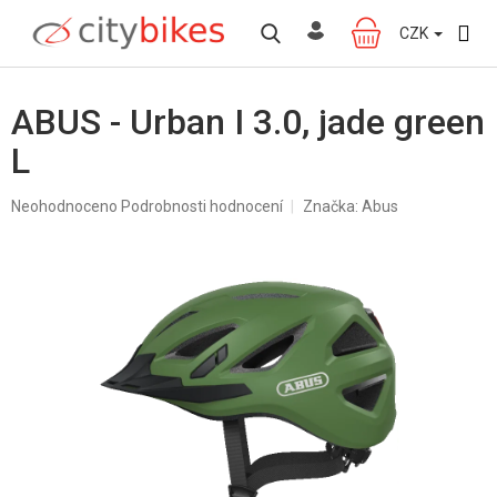
Přejít
na
CZK
NÁKUPNÍ
obsah
KOŠÍK
ABUS - Urban I 3.0, jade green
L
Průměrné
Neohodnoceno
Podrobnosti hodnocení
Značka:
Abus
hodnocení
produktu
je
0,0
z
5
hvězdiček.