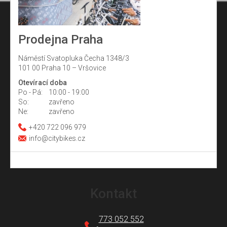
Prodejna Praha
Náměstí Svatopluka Čecha 1348/3
101 00 Praha 10 – Vršovice
Otevírací doba
Po - Pá:
10:00 - 19:00
So:
zavřeno
Ne:
zavřeno
+420 722 096 979
info@citybikes.cz
Z
á
Kontakt
p
a
773 052 552