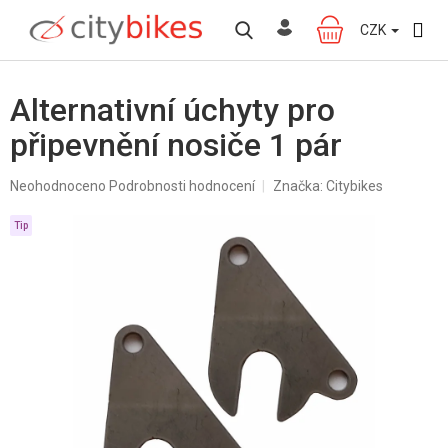
Přejít
na
CZK
NÁKUPNÍ
obsah
KOŠÍK
Alternativní úchyty pro
připevnění nosiče 1 pár
Průměrné
Neohodnoceno
Podrobnosti hodnocení
Značka:
Citybikes
hodnocení
produktu
Tip
je
0,0
z
5
hvězdiček.