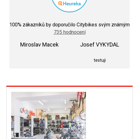
Průměrné
hodnocení
100
% zákazníků by doporučilo Citybikes svým známým
obchodu
735 hodnocení
je
5,0
Miroslav Macek
z
Josef VYKYDAL
5
Hodnocení obchodu je 5 z 5 hvězdiček.
Hodnocení obchodu j
hvězdiček.
testuji