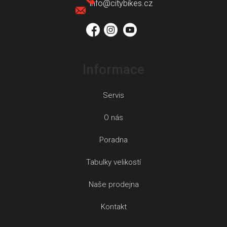
t
info
@
citybikes.cz
í
Informace
Servis
O nás
Poradna
Tabulky velikostí
Naše prodejna
Kontakt