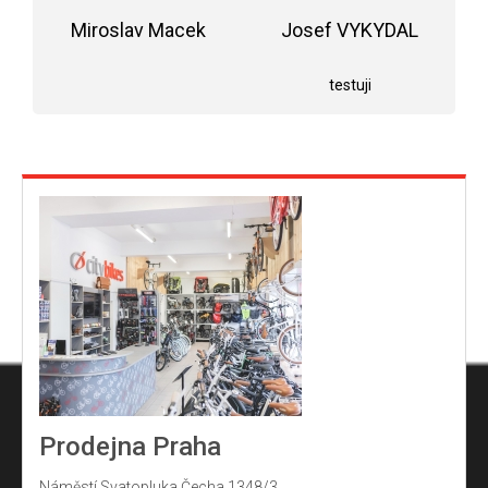
5,0
Miroslav Macek
z
Josef VYKYDAL
5
Hodnocení obchodu je 5 z 5 hvězdiček.
Hodnocení obchodu j
hvězdiček.
testuji
Prodejna Praha
Náměstí Svatopluka Čecha 1348/3