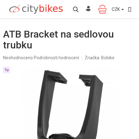
Přejít
na
CZK
NÁKUPNÍ
obsah
KOŠÍK
ATB Bracket na sedlovou
trubku
Průměrné
Neohodnoceno
Podrobnosti hodnocení
Značka:
Bobike
hodnocení
produktu
Tip
je
0,0
z
5
hvězdiček.