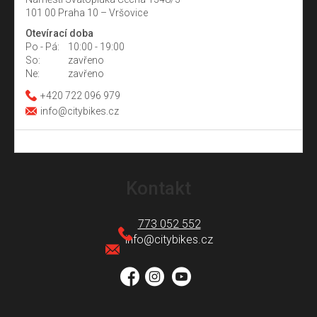
101 00 Praha 10 – Vršovice
Otevírací doba
Po - Pá:
10:00 - 19:00
So:
zavřeno
Ne:
zavřeno
+420 722 096 979
info@citybikes.cz
Z
á
Kontakt
p
a
773 052 552
t
info
@
citybikes.cz
í