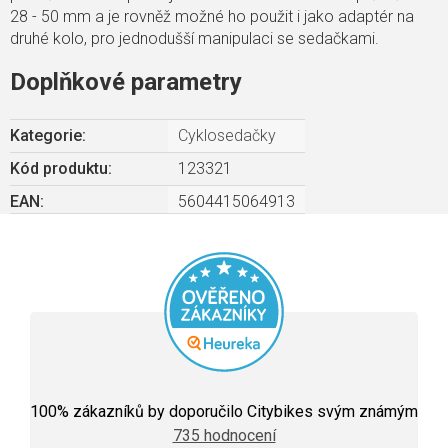
28 - 50 mm a je rovněž možné ho použit i jako adaptér na
druhé kolo, pro jednodušší manipulaci se sedačkami.
Doplňkové parametry
Kategorie
:
Cyklosedačky
Kód produktu:
123321
EAN
:
5604415064913
Průměrné
hodnocení
100
% zákazníků by doporučilo Citybikes svým známým
obchodu
735 hodnocení
je