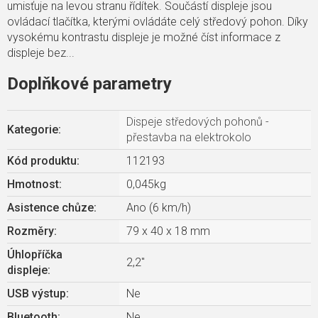
umisťuje na levou stranu řídítek. Součástí displeje jsou
ovládací tlačítka, kterými ovládáte celý středový pohon. Díky
vysokému kontrastu displeje je možné číst informace z
displeje bez...
Doplňkové parametry
Dispeje středových pohonů -
Kategorie
:
přestavba na elektrokolo
Kód produktu:
112193
Hmotnost
:
0,045kg
Asistence chůze
:
Ano (6 km/h)
Rozměry
:
79 x 40 x 18 mm
Úhlopříčka
2,2"
displeje
:
USB výstup
:
Ne
Bluetooth
:
Ne