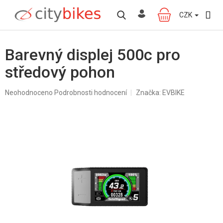
Přejít
na
CZK
NÁKUPNÍ
obsah
KOŠÍK
Barevný displej 500c pro
středový pohon
Průměrné
Neohodnoceno
Podrobnosti hodnocení
Značka:
EVBIKE
hodnocení
produktu
je
0,0
z
5
hvězdiček.