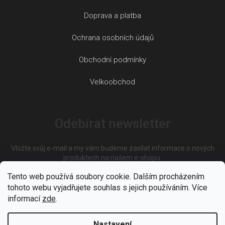
Doprava a platba
Ochrana osobních údajů
Obchodní podmínky
Velkoobchod
Odebírat newsletter
Vložte svůj e-mail a my vám budeme zasílat informace o nových
produktech na našem e-shopu.
Tento web používá soubory cookie. Dalším procházením
tohoto webu vyjadřujete souhlas s jejich používáním. Více
E-mail
informací
zde
.
Nastavení
Vložením e-mailu souhlasíte s
podmínkami ochrany osobních