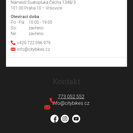
Náměstí Svatopluka Čecha 1348/3
101 00 Praha 10 – Vršovice
Otevírací doba
Po - Pá:
10:00 - 19:00
So:
zavřeno
Ne:
zavřeno
+420 722 096 979
info@citybikes.cz
Z
á
Kontakt
p
a
773 052 552
t
info
@
citybikes.cz
í