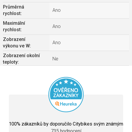
Průměrná
Ano
rychlost
:
Maximální
Ano
rychlost
:
Zobrazení
Ano
výkonu ve W
:
Zobrazení okolní
Ne
teploty
:
Průměrné
hodnocení
100
% zákazníků by doporučilo Citybikes svým známým
obchodu
735 hodnocení