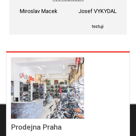
je
5,0
Miroslav Macek
z
Josef VYKYDAL
5
Hodnocení obchodu je 5 z 5 hvězdiček.
Hodnocení obchodu j
hvězdiček.
testuji
Prodejna Praha