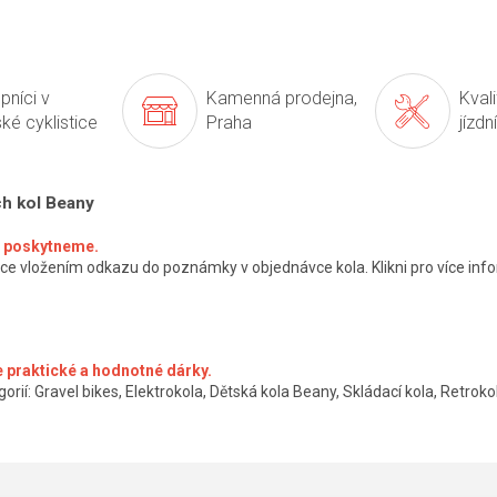
pníci v
Kamenná prodejna,
Kval
ké cyklistice
Praha
jízdn
ch kol Beany
ké poskytneme.
ce vložením odkazu do poznámky v objednávce kola. Klikni pro více info
 praktické a hodnotné dárky.
orií: Gravel bikes, Elektrokola, Dětská kola Beany, Skládací kola, Retrokol