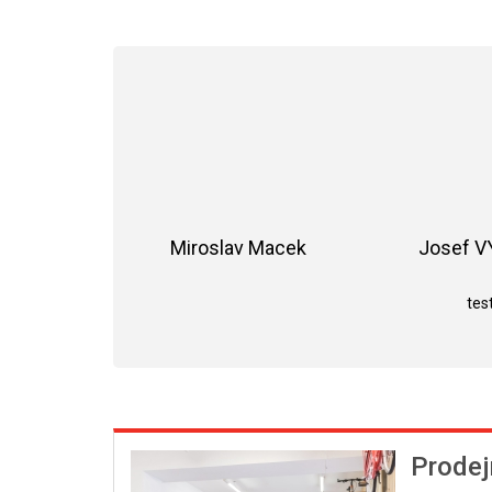
Miroslav Macek
Josef 
Hodnocení obchodu je 5 z 5 hvězdiče
test
Prodej