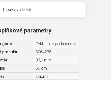
Tabulky velikostí
oplňkové parametry
egorie
:
Cyklistické příslušenství
 produktu:
3064235
ůměr
:
33,9 mm
lka
:
60 cm
rva
:
stříbrná