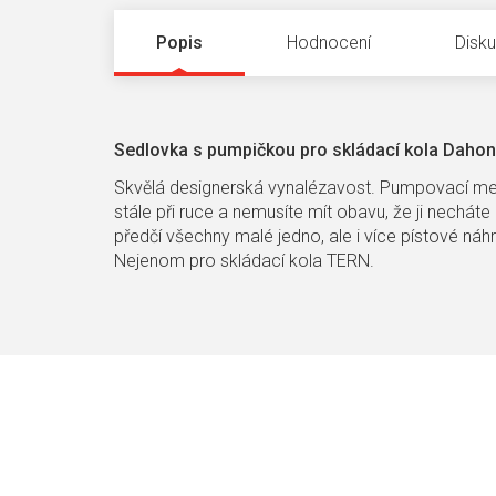
Popis
Hodnocení
Disk
Sedlovka s pumpičkou pro skládací kola Dahon
Skvělá designerská vynalézavost. Pumpovací mec
stále při ruce a nemusíte mít obavu, že ji nech
předčí všechny malé jedno, ale i více pístové ná
Nejenom pro skládací kola TERN.