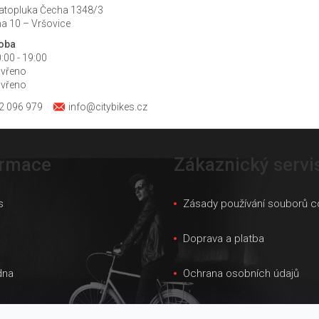
atopluka Čecha 1348/3
a 10 – Vršovice
doba
:00 - 19:00
avřeno
avřeno
2 096 979
info@citybikes.cz
ormace
Zákaznický servi
s
Zásady používání souborů c
s
Doprava a platba
dna
Ochrana osobních údajů
ky velikostí
Obchodní podmínky