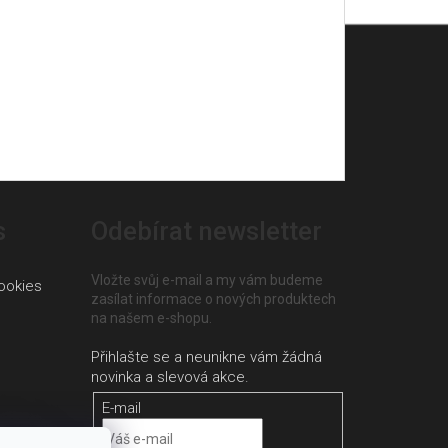
s
Odebírat newsletter
Vložte svůj e-mail a my vám budeme
ookies
zasílat informace o nových produktech
na našem e-shopu.
E-mail