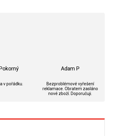
Pokorný
Adam P
ek.
Hodnocení obchodu je 5 z 5 hvězdiček.
Hodnocení obchodu je 5 z 5 hvězdi
 a v pořádku.
Bezproblémové vyřešení
reklamace. Obratem zasláno
nové zboží. Doporučuji.