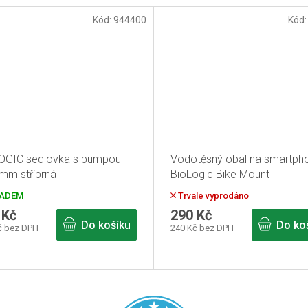
Kód:
944400
Kód
OGIC sedlovka s pumpou
Vodotěsný obal na smartph
 mm stříbrná
BioLogic Bike Mount
Weathercase
ADEM
Trvale vyprodáno
 Kč
290 Kč
Do košíku
Do ko
č bez DPH
240 Kč bez DPH