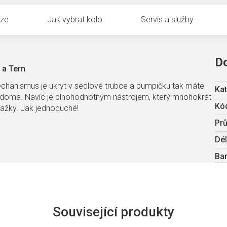
uze
Jak vybrat kolo
Servis a služby
D
 a Tern
hanismus je ukryt v sedlové trubce a pumpičku tak máte
Kat
áte doma. Navíc je plnohodnotným nástrojem, který mnohokrát
Kód
hražky. Jak jednoduché!
Pr
Dé
Ba
Související produkty