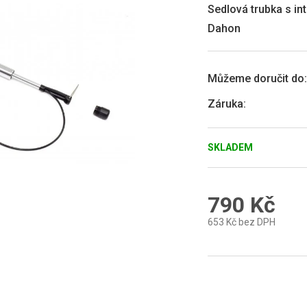
0,0
Sedlová trubka s in
z
Dahon
5
hvězdiček.
Můžeme doručit do:
Záruka
:
SKLADEM
790 Kč
653 Kč bez DPH
Měrná
cena: