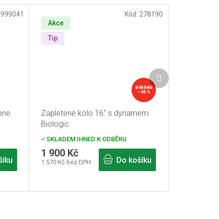
:
999041
Kód:
278190
Akce
Tip
Další
produkt
3 013 Kč
–36 %
one
Zapletené kolo 16" s dynamem
Biologic
SKLADEM IHNED K ODBĚRU
1 900 Kč
šíku
Do košíku
1 570 Kč bez DPH