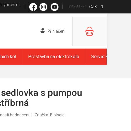
itybikes.cz
CZK
Přihlášení
NÁKUPNÍ
KOŠÍK
dních kol
Přestavba na elektrokolo
Servis kol
Zna
 sedlovka s pumpou
tříbrná
nosti hodnocení
Značka:
Biologic