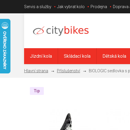
Přejít
Servis a služby
Jak vybrat kolo
Prodejna
Doprava 
na
obsah
Jízdní kola
Skládací kola
Dětská kola
Příslušenství
BIOLOGIC sedlovka s 
Tip