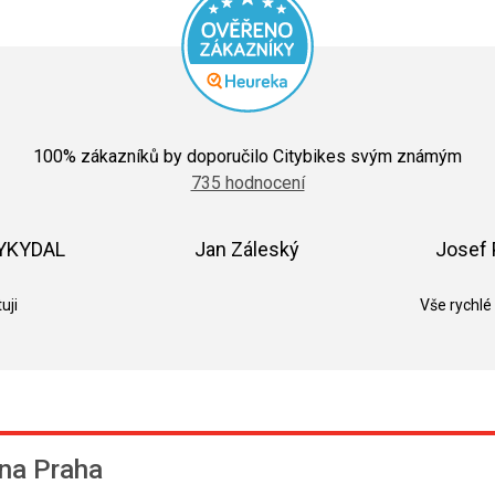
Průměrné
hodnocení
100
% zákazníků by doporučilo Citybikes svým známým
obchodu
735 hodnocení
je
5,0
z
5
VYKYDAL
Jan Záleský
Josef 
hvězdiček.
k.
Hodnocení obchodu je 5 z 5 hvězdiček.
Hodnocení obchodu je 5 z 5 hvězdič
uji
Vše rychlé
na Praha