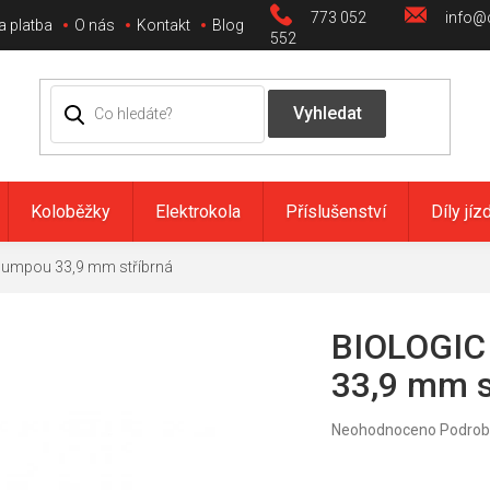
773 052
info@c
a platba
O nás
Kontakt
Blog
552
Koloběžky
Elektrokola
Příslušenství
Díly jíz
pumpou 33,9 mm stříbrná
BIOLOGIC
33,9 mm s
Průměrné
Neohodnoceno
Podrob
hodnocení
produktu
je