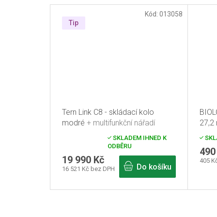
Kód:
013058
Tip
Tern Link C8 - skládací kolo
BIOL
modré
+ multifunkční nářadí
27,2
zdarma
SKLADEM IHNED K
SKL
Průměrné
ODBĚRU
hodnocení
490
produktu
19 990 Kč
405 K
je
Do košíku
16 521 Kč bez DPH
5,0
z
5
hvězdiček.