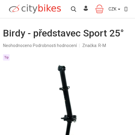
Přejít
na
CZK
NÁKUPNÍ
obsah
KOŠÍK
Birdy - představec Sport 25°
Průměrné
Neohodnoceno
Podrobnosti hodnocení
Značka:
R-M
hodnocení
produktu
Tip
je
0,0
z
5
hvězdiček.