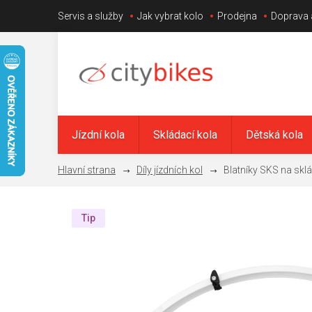
Přejít
Servis a služby
Jak vybrat kolo
Prodejna
Doprava 
na
obsah
Jízdní kola
Skládací kola
Dětská kola
Díly jízdních kol
Blatníky SKS na sklád
Tip