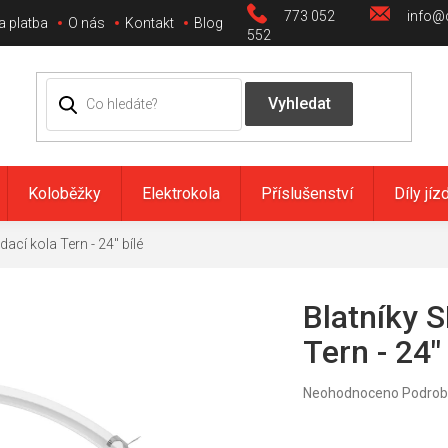
773 052
info@c
a platba
O nás
Kontakt
Blog
552
Koloběžky
Elektrokola
Příslušenství
Díly jíz
ací kola Tern - 24" bílé
Blatníky S
Tern - 24" 
Průměrné
Neohodnoceno
Podrob
hodnocení
produktu
je