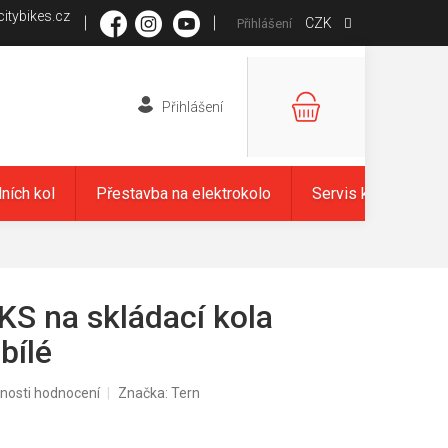
itybikes.cz
CZK
Přihlášení
NÁKUPNÍ
KOŠÍK
dních kol
Přestavba na elektrokolo
Servis kol
Zna
KS na skládací kola
bílé
nosti hodnocení
Značka:
Tern