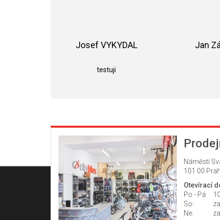
Josef VYKYDAL
Jan Z
Hodnocení obchodu je 5 z 5 hvězdiče
testuji
Prodej
Náměstí Sv
101 00 Prah
Otevírací 
Po - Pá:
10
So:
z
Ne:
z