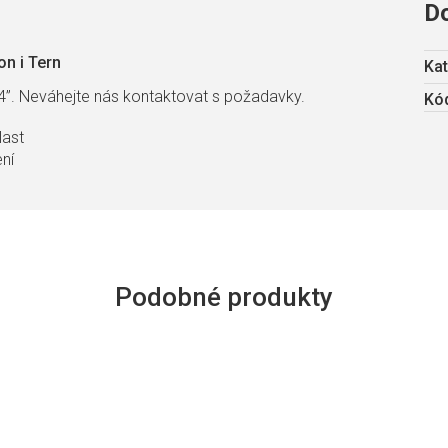
D
hon i Tern
Kat
4”. Neváhejte nás kontaktovat s požadavky.
Kód
last
ení