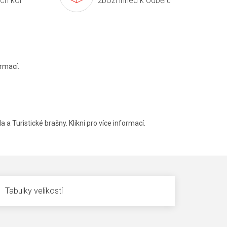
ích kol
zboží ihned k odběru
rmací.
a a Turistické brašny. Klikni pro více informací.
Tabulky velikostí