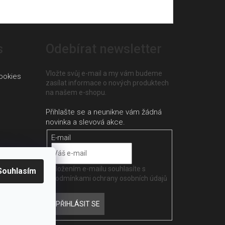
s
Odebírat newsletter
Vložte svůj e-mail a my vám budeme
ookies
zasílat informace o nových produktech
na našem e-shopu.
E-mail
Vložením e-mailu souhlasíte s
Souhlasím
podmínkami ochrany osobních údajů
PŘIHLÁSIT SE