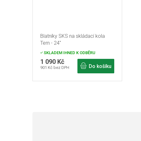
Blatníky SKS na skládací kola
Tern - 24"
SKLADEM IHNED K ODBĚRU
1 090 Kč
Do košíku
901 Kč bez DPH