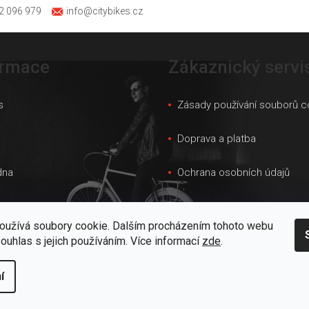
2 096 979
info@citybikes.cz
ormace
Zákaznický servi
s
Zásady používání souborů c
s
Doprava a platba
dna
Ochrana osobních údajů
ky velikostí
Obchodní podmínky
oužívá soubory cookie. Dalším procházením tohoto webu
 prodejna
Velkoobchod
souhlas s jejich používáním. Více informací
zde
.
kt
í