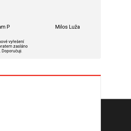
am P
Milos Luža
ek.
Hodnocení obchodu je 5 z 5 hvězdiček.
Hodnocení obchodu je 5 z 5 hvězdi
ové vyřešení
bratem zasláno
. Doporučuji.