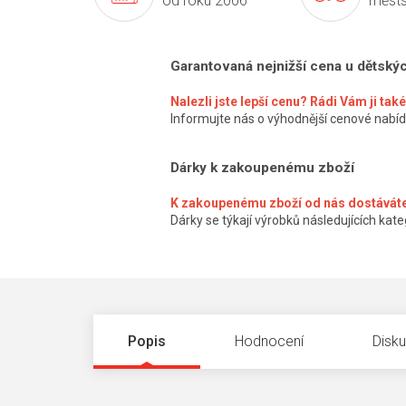
od roku 2006
městs
Garantovaná nejnižší cena u dětský
Nalezli jste lepší cenu? Rádi Vám ji ta
Informujte nás o výhodnější cenové nabíd
Dárky k zakoupenému zboží
K zakoupenému zboží od nás dostáváte
Dárky se týkají výrobků následujících kateg
Popis
Hodnocení
Disk