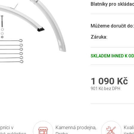
0,0
Blatníky pro skláda
z
5
hvězdiček.
Můžeme doručit do:
Záruka
:
SKLADEM IHNED K O
1 090 Kč
901 Kč bez DPH
Měrná
cena:
pníci v
Kamenná prodejna,
Kval