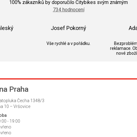
hodnocení
100
% zákazníků by doporučilo Citybikes svým známým
obchodu
734 hodnocení
je
5,0
z
5
áleský
Josef Pokorný
Ad
hvězdiček.
k.
Hodnocení obchodu je 5 z 5 hvězdiček.
Hodnocení obchodu je 5 z 5 hvězdič
Vše rychlé a v pořádku.
Bezproblém
reklamace. O
nové zboží
na Praha
atopluka Čecha 1348/3
a 10 – Vršovice
doba
:00 - 19:00
avřeno
avřeno