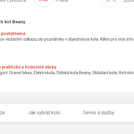
ké cyklistice
Praha
jízdn
ch kol Beany
ké poskytneme.
ce vložením odkazu do poznámky v objednávce kola. Klikni pro více info
 praktické a hodnotné dárky.
orií: Gravel bikes, Elektrokola, Dětská kola Beany, Skládací kola, Retrokol
uze
Jak vybrat kolo
Servis a služby