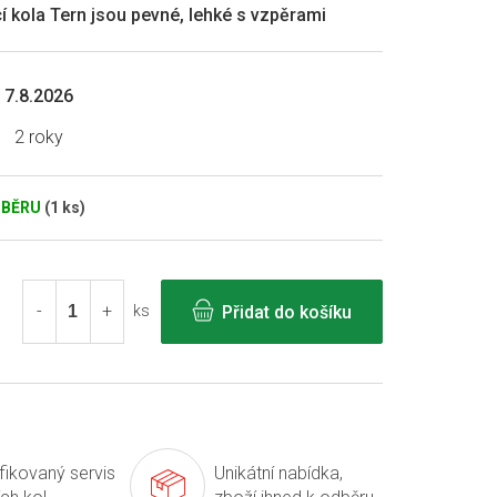
cí kola Tern jsou pevné, lehké s vzpěrami
7.8.2026
2 roky
DBĚRU
(1 ks)
Přidat do košíku
ks
ifikovaný servis
Unikátní nabídka,