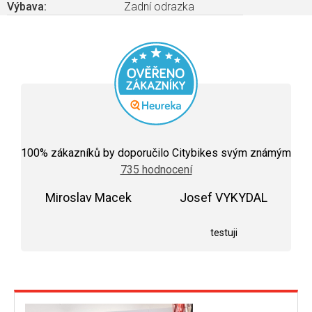
Výbava
:
Zadní odrazka
Průměrné
hodnocení
100
% zákazníků by doporučilo Citybikes svým známým
obchodu
735 hodnocení
je
5,0
Miroslav Macek
z
Josef VYKYDAL
5
Hodnocení obchodu je 5 z 5 hvězdiček.
Hodnocení obchodu j
hvězdiček.
testuji