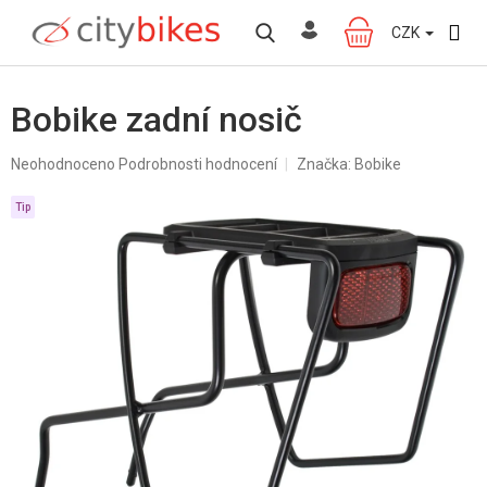
Přejít
na
CZK
NÁKUPNÍ
obsah
KOŠÍK
Bobike zadní nosič
Průměrné
Neohodnoceno
Podrobnosti hodnocení
Značka:
Bobike
hodnocení
produktu
Tip
je
0,0
z
5
hvězdiček.