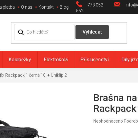
773 052
info@c
a platba
O nás
Kontakt
Blog
552
Koloběžky
Elektrokola
Příslušenství
Díly jíz
ix Rackpack 1 černá 10l + Uniklip 2
Brašna na
Rackpack 
Průměrné
Neohodnoceno
Podrob
hodnocení
produktu
je