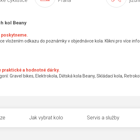
ké cyklistice
Praha
jízdn
ch kol Beany
ké poskytneme.
ce vložením odkazu do poznámky v objednávce kola. Klikni pro více info
 praktické a hodnotné dárky.
orií: Gravel bikes, Elektrokola, Dětská kola Beany, Skládací kola, Retrokol
uze
Jak vybrat kolo
Servis a služby