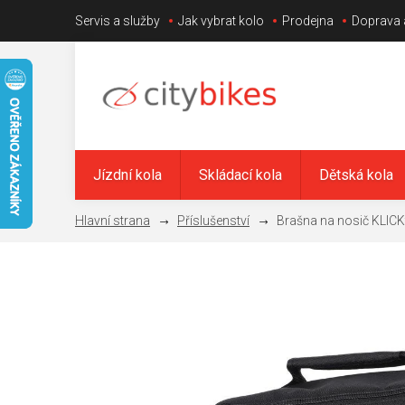
Přejít
Servis a služby
Jak vybrat kolo
Prodejna
Doprava 
na
obsah
Jízdní kola
Skládací kola
Dětská kola
Příslušenství
Brašna na nosič KLICKf