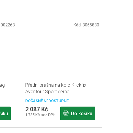
:
002263
Kód:
3065830
bag
Přední brašna na kolo Klickfix
Aventour Sport černá
DOČASNĚ NEDOSTUPNÉ
2 087 Kč
šíku
Do košíku
1 725 Kč bez DPH