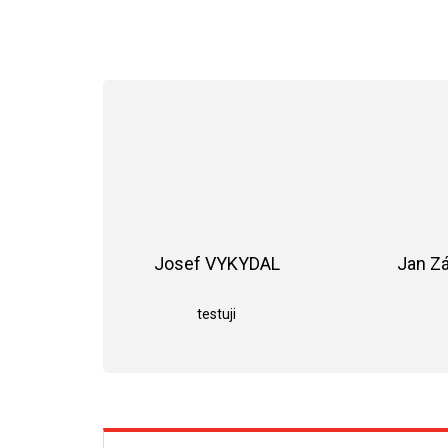
Josef VYKYDAL
Jan Z
Hodnocení obchodu je 5 z 5 hvězdiče
testuji