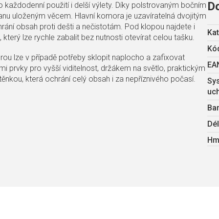
D
ro každodenní použití i delší výlety. Díky polstrovaným bočním
hranu uloženým věcem. Hlavní komora je uzavíratelná dvojitým
rání obsah proti dešti a nečistotám. Pod klopou najdete i
Kat
který lze rychle zabalit bez nutnosti otevírat celou tašku.
Kód
erou lze v případě potřeby sklopit naplocho a zafixovat
EA
i prvky pro vyšší viditelnost, držákem na světlo, praktickým
nkou, která ochrání celý obsah i za nepříznivého počasí.
Sy
uc
Ba
Dé
Hm