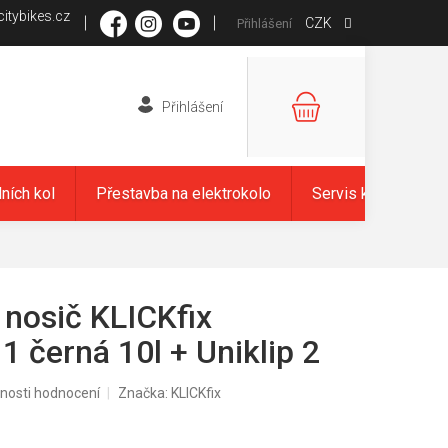
itybikes.cz
CZK
Přihlášení
NÁKUPNÍ
KOŠÍK
dních kol
Přestavba na elektrokolo
Servis kol
Zna
 nosič KLICKfix
1 černá 10l + Uniklip 2
nosti hodnocení
Značka:
KLICKfix