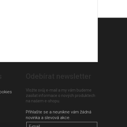
s
Odebírat newsletter
Vložte svůj e-mail a my vám budeme
ookies
zasílat informace o nových produktech
na našem e-shopu.
E-mail