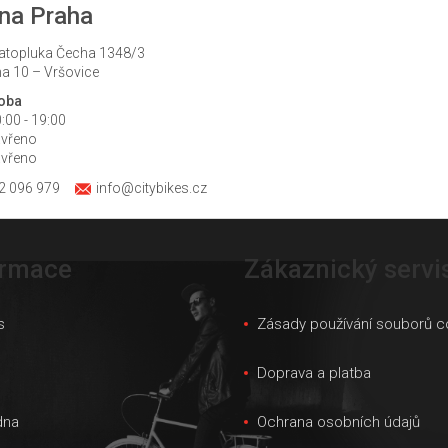
na Praha
atopluka Čecha 1348/3
a 10 – Vršovice
doba
:00 - 19:00
avřeno
avřeno
2 096 979
info@citybikes.cz
ormace
Zákaznický servi
s
Zásady používání souborů c
s
Doprava a platba
dna
Ochrana osobních údajů