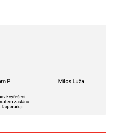
am P
Milos Luža
ek.
Hodnocení obchodu je 5 z 5 hvězdiček.
Hodnocení obchodu je 5 z 5 hvězdi
ové vyřešení
bratem zasláno
. Doporučuji.