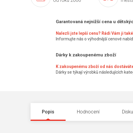
od roku 2006
městs
Garantovaná nejnižší cena u dětský
Nalezli jste lepší cenu? Rádi Vám ji ta
Informujte nás o výhodnější cenové nabíd
Dárky k zakoupenému zboží
K zakoupenému zboží od nás dostáváte
Dárky se týkají výrobků následujících kateg
Popis
Hodnocení
Disk