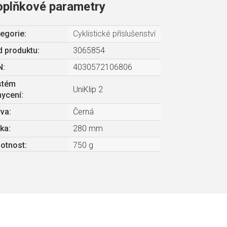
oplňkové parametry
egorie
:
Cyklistické příslušenství
 produktu:
3065854
N
:
4030572106806
stém
UniKlip 2
hycení
:
rva
:
Černá
lka
:
280 mm
otnost
:
750 g