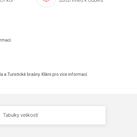
ích kol
zboží ihned k odběru
rmací.
a a Turistické brašny. Klikni pro více informací.
Tabulky velikostí