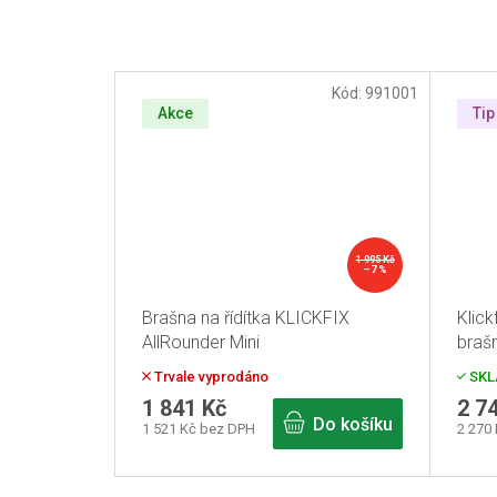
Kód:
991001
Akce
Tip
1 995 Kč
–7 %
Brašna na řídítka KLICKFIX
Klick
AllRounder Mini
braš
Trvale vyprodáno
SKL
1 841 Kč
2 7
Do košíku
1 521 Kč bez DPH
2 270