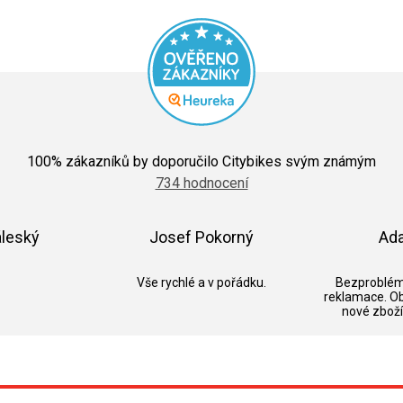
Průměrné
hodnocení
100
% zákazníků by doporučilo Citybikes svým známým
obchodu
734 hodnocení
je
5,0
z
5
áleský
Josef Pokorný
Ad
hvězdiček.
k.
Hodnocení obchodu je 5 z 5 hvězdiček.
Hodnocení obchodu je 5 z 5 hvězdič
Vše rychlé a v pořádku.
Bezproblém
reklamace. O
nové zboží