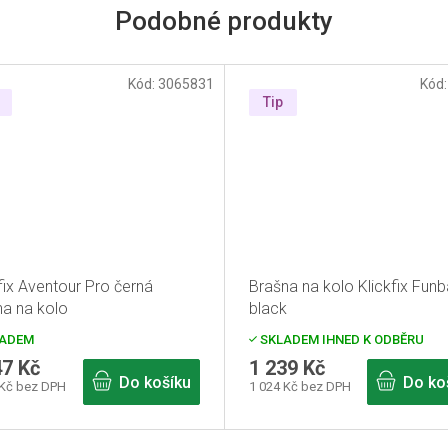
Kód:
3065831
Kód
Tip
fix Aventour Pro černá
Brašna na kolo Klickfix Fun
na na kolo
black
ADEM
SKLADEM IHNED K ODBĚRU
47 Kč
1 239 Kč
Do košíku
Do ko
 Kč bez DPH
1 024 Kč bez DPH