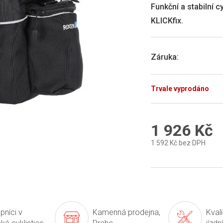
0,0
Funkční a stabilní c
z
KLICKfix.
5
hvězdiček.
Záruka
:
Trvale vyprodáno
1 926 Kč
1 592 Kč bez DPH
Měrná
cena:
pníci v
Kamenná prodejna,
Kval