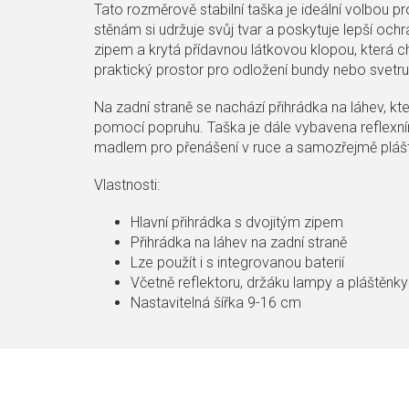
Tato rozměrově stabilní taška je ideální volbou p
stěnám si udržuje svůj tvar a poskytuje lepší oc
zipem a krytá přídavnou látkovou klopou, která ch
praktický prostor pro odložení bundy nebo svetru, 
Na zadní straně se nachází přihrádka na láhev, kt
pomocí popruhu. Taška je dále vybavena reflexním
madlem pro přenášení v ruce a samozřejmě pláště
Vlastnosti:
Hlavní přihrádka s dvojitým zipem
Přihrádka na láhev na zadní straně
Lze použít i s integrovanou baterií
Včetně reflektoru, držáku lampy a pláštěnky
Nastavitelná šířka 9-16 cm