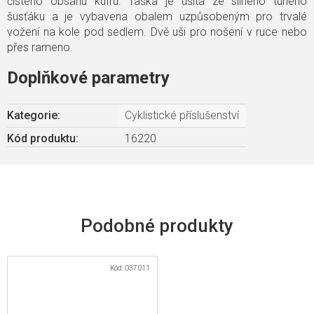
čistého obsahu kufru. Taška je ušita ze silného tuhého
šusťáku a je vybavena obalem uzpůsobeným pro trvalé
vožení na kole pod sedlem. Dvě uši pro nošení v ruce nebo
přes rameno.
Doplňkové parametry
Kategorie
:
Cyklistické příslušenství
Kód produktu:
16220
Kód:
037011