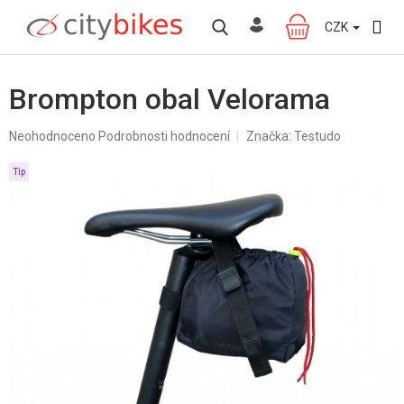
Přejít
na
CZK
NÁKUPNÍ
obsah
KOŠÍK
Brompton obal Velorama
Průměrné
Neohodnoceno
Podrobnosti hodnocení
Značka:
Testudo
hodnocení
produktu
Tip
je
0,0
z
5
hvězdiček.