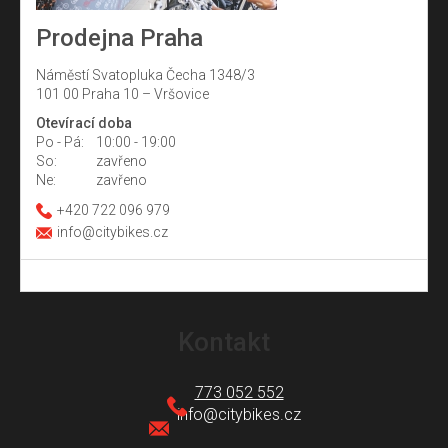
Prodejna Praha
Náměstí Svatopluka Čecha 1348/3
101 00 Praha 10 – Vršovice
Otevírací doba
Po - Pá:
10:00 - 19:00
So:
zavřeno
Ne:
zavřeno
+420 722 096 979
info@citybikes.cz
Z
á
Kontakt
p
a
773 052 552
t
info
@
citybikes.cz
í