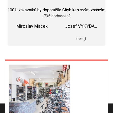
Průměrné
hodnocení
100
% zákazníků by doporučilo Citybikes svým známým
obchodu
735 hodnocení
je
5,0
Miroslav Macek
z
Josef VYKYDAL
5
Hodnocení obchodu je 5 z 5 hvězdiček.
Hodnocení obchodu j
hvězdiček.
testuji