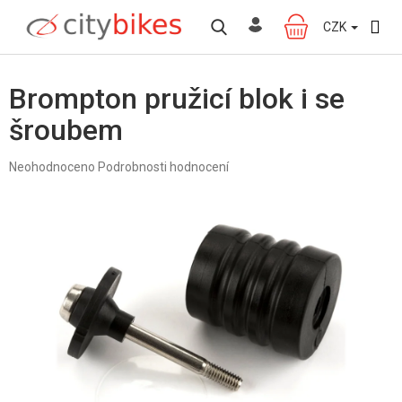
Přejít
na
CZK
NÁKUPNÍ
obsah
KOŠÍK
Brompton pružicí blok i se
šroubem
Průměrné
Neohodnoceno
Podrobnosti hodnocení
hodnocení
produktu
je
0,0
z
5
hvězdiček.