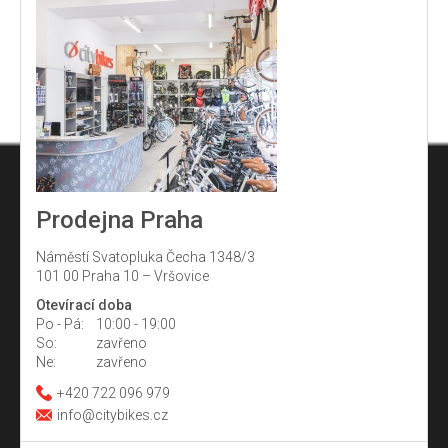
Prodejna Praha
Náměstí Svatopluka Čecha 1348/3
101 00 Praha 10 – Vršovice
Otevírací doba
Po - Pá:
10:00 - 19:00
So:
zavřeno
Ne:
zavřeno
+420 722 096 979
info@citybikes.cz