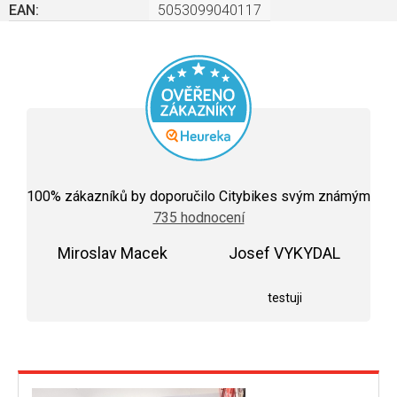
EAN
:
5053099040117
Průměrné
hodnocení
100
% zákazníků by doporučilo Citybikes svým známým
obchodu
735 hodnocení
je
5,0
Miroslav Macek
z
Josef VYKYDAL
5
Hodnocení obchodu je 5 z 5 hvězdiček.
Hodnocení obchodu j
hvězdiček.
testuji