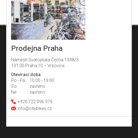
Prodejna Praha
Náměstí Svatopluka Čecha 1348/3
101 00 Praha 10 – Vršovice
Otevírací doba
Po - Pá:
10:00 - 19:00
So:
zavřeno
Ne:
zavřeno
+420 722 096 979
info@citybikes.cz
Z