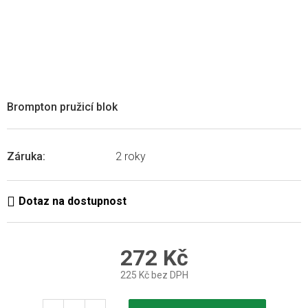
Brompton pružicí blok
Záruka
:
2 roky
272 Kč
225 Kč bez DPH
Měrná
cena: