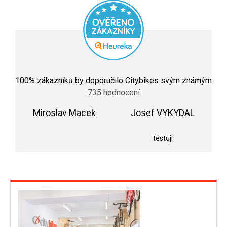
Průměrné
hodnocení
100
% zákazníků by doporučilo Citybikes svým známým
obchodu
735 hodnocení
je
5,0
Miroslav Macek
z
Josef VYKYDAL
5
Hodnocení obchodu je 5 z 5 hvězdiček.
Hodnocení obchodu j
hvězdiček.
testuji