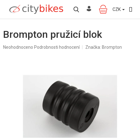
Přejít
na
CZK
NÁKUPNÍ
obsah
KOŠÍK
Brompton pružicí blok
Průměrné
Neohodnoceno
Podrobnosti hodnocení
Značka:
Brompton
hodnocení
produktu
je
0,0
z
5
hvězdiček.