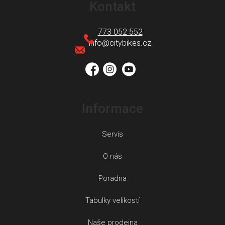
á
Kontakt
p
a
773 052 552
t
info
@
citybikes.cz
í
Informace
Servis
O nás
Poradna
Tabulky velikostí
Naše prodejna