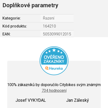
Doplňkové parametry
Kategorie
:
Řazení
Kód produktu:
164210
EAN
:
5053099012015
Průměrné
hodnocení
100
% zákazníků by doporučilo Citybikes svým známým
obchodu
734 hodnocení
je
5,0
Josef VYKYDAL
z
Jan Záleský
5
Hodnocení obchodu je 5 z 5 hvězdiček.
Hodnocení obchodu j