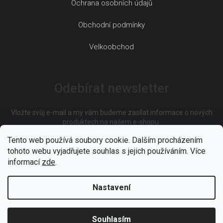
Ochrana osobních údajů
Obchodní podmínky
Velkoobchod
Odebírat newsletter
Vložte svůj e-mail a my vám budeme zasílat informace o nových
produktech na našem e-shopu.
Tento web používá soubory cookie. Dalším procházením
tohoto webu vyjadřujete souhlas s jejich používáním. Více
E-mail
informací
zde
.
Nastavení
Vložením e-mailu souhlasíte s
podmínkami ochrany osobních
údajů
Souhlasím
PŘIHLÁSIT SE