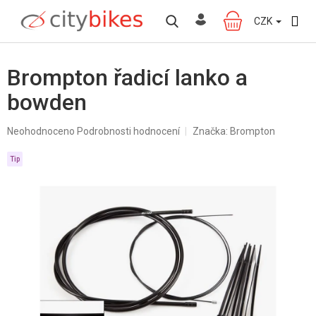
Přejít
na
CZK
NÁKUPNÍ
obsah
KOŠÍK
Brompton řadicí lanko a
bowden
Průměrné
Neohodnoceno
Podrobnosti hodnocení
Značka:
Brompton
hodnocení
produktu
Tip
je
0,0
z
5
hvězdiček.