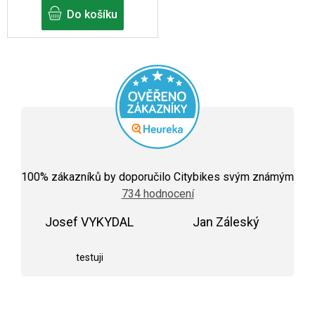
Do košíku
Průměrné
hodnocení
100
% zákazníků by doporučilo Citybikes svým známým
obchodu
734 hodnocení
je
5,0
Josef VYKYDAL
z
Jan Záleský
5
Hodnocení obchodu je 5 z 5 hvězdiček.
Hodnocení obchodu j
hvězdiček.
testuji