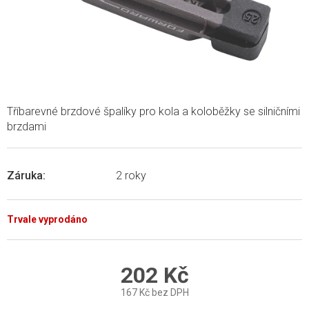
Tříbarevné brzdové špalíky pro kola a koloběžky se silničními
brzdami
Záruka
:
2 roky
Trvale vyprodáno
202 Kč
167 Kč bez DPH
Měrná