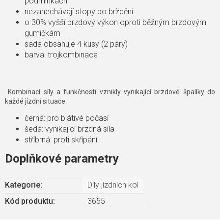
podmínkách
nezanechávají stopy po brždění
o 30% vyšší brzdový výkon oproti běžným brzdovým
gumičkám
sada obsahuje 4 kusy (2 páry)
barva: trojkombinace
Kombinací síly a funkčnosti vznikly vynikající brzdové špalíky do
každé jízdní situace.
černá: pro blátivé počasí
šedá: vynikající brzdná síla
stříbrná: proti skřípání
Doplňkové parametry
Kategorie
:
Díly jízdních kol
Kód produktu:
3655