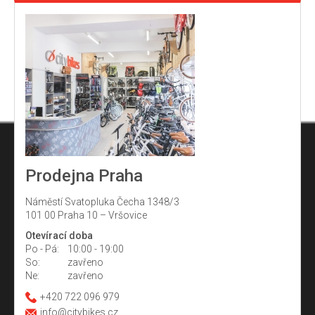
Prodejna Praha
Náměstí Svatopluka Čecha 1348/3
101 00 Praha 10 – Vršovice
Otevírací doba
Po - Pá:
10:00 - 19:00
So:
zavřeno
Ne:
zavřeno
+420 722 096 979
info@citybikes.cz