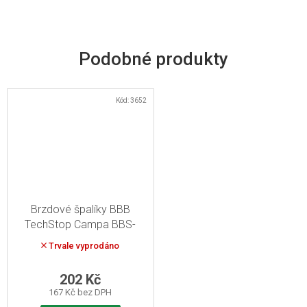
Kód:
3652
Brzdové špalíky BBB
TechStop Campa BBS-
23CT
Trvale vyprodáno
202 Kč
167 Kč bez DPH