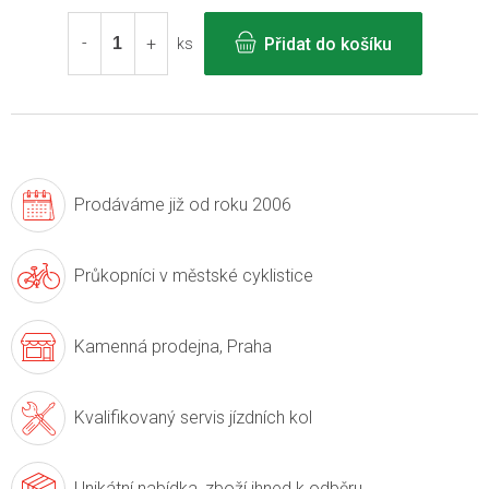
cena:
Přidat do košíku
ks
Prodáváme již
od roku 2006
Průkopníci v
městské cyklistice
Kamenná prodejna,
Praha
Kvalifikovaný servis
jízdních kol
Unikátní nabídka,
zboží ihned k odběru