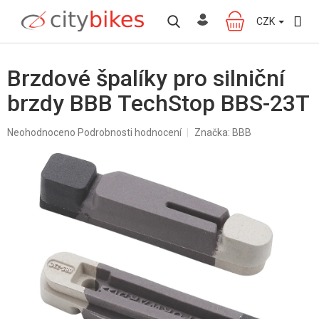
Přejít
na
CZK
NÁKUPNÍ
obsah
KOŠÍK
Brzdové špalíky pro silniční
brzdy BBB TechStop BBS-23T
Průměrné
Neohodnoceno
Podrobnosti hodnocení
Značka:
BBB
hodnocení
produktu
je
0,0
z
5
hvězdiček.