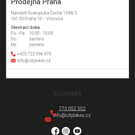
Prodejna Praha
Náměstí Svatopluka Čecha 1348/3
101 00 Praha 10 – Vršovice
Otevírací doba
Po - Pá:
10:00 - 19:00
So:
zavřeno
Ne:
zavřeno
+420 722 096 979
info@citybikes.cz
Z
á
Kontakt
p
a
773 052 552
t
info
@
citybikes.cz
í