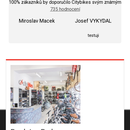
hodnocení
100
% zákazníků by doporučilo Citybikes svým známým
obchodu
735 hodnocení
je
5,0
Miroslav Macek
z
Josef VYKYDAL
5
Hodnocení obchodu je 5 z 5 hvězdiček.
Hodnocení obchodu j
hvězdiček.
testuji