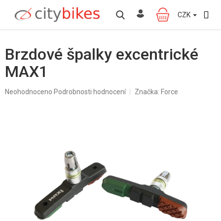
Přejít
na
CZK
NÁKUPNÍ
obsah
KOŠÍK
Brzdové špalky excentrické
MAX1
Průměrné
Neohodnoceno
Podrobnosti hodnocení
Značka:
Force
hodnocení
produktu
je
0,0
z
5
hvězdiček.