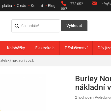
773 052
info@c
a platba
O nás
Kontakt
Blog
552
Koloběžky
Elektrokola
Příslušenství
Díly jíz
atelský nákladní vozík
Burley No
nákladní 
Průměrné
2 hodnocení
Podrobnos
hodnocení
produktu
je