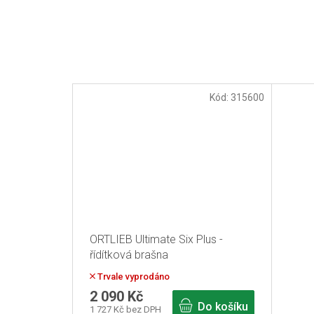
Kód:
315600
ORTLIEB Ultimate Six Plus -
řídítková brašna
Trvale vyprodáno
2 090 Kč
Do košíku
1 727 Kč bez DPH