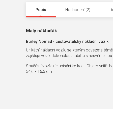
Popis
Hodnocení (2)
D
Malý náklaďák
Burley Nomad - cestovatelský nákladní vozík
Unikátní nákladní vozík, se kterým odvezete téměř
zajišťuje vozík dokonalou stabilitu s neuvěřitelnou
Součástí vozíku je upínání ke kolu. Objem vnitřníh
54,6 x 16,5 cm.