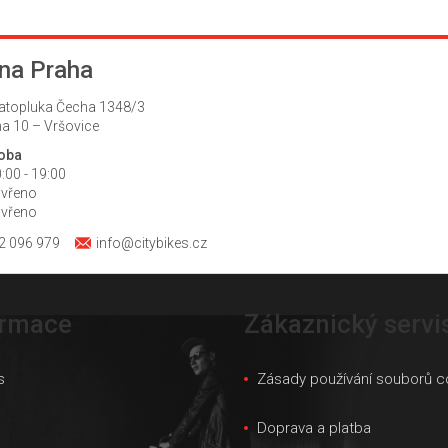
na Praha
atopluka Čecha 1348/3
a 10 – Vršovice
doba
:00 - 19:00
avřeno
avřeno
2 096 979
info@citybikes.cz
ormace
Zákaznický servi
s
Zásady používání souborů c
s
Doprava a platba