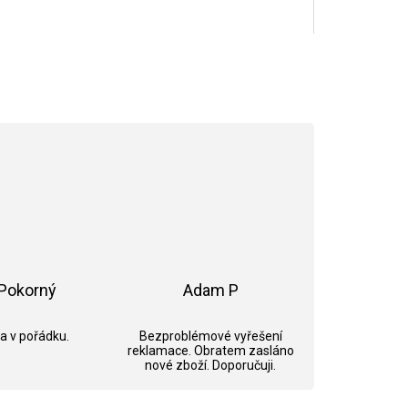
Pokorný
Adam P
ek.
Hodnocení obchodu je 5 z 5 hvězdiček.
Hodnocení obchodu je 5 z 5 hvězdi
 a v pořádku.
Bezproblémové vyřešení
reklamace. Obratem zasláno
nové zboží. Doporučuji.