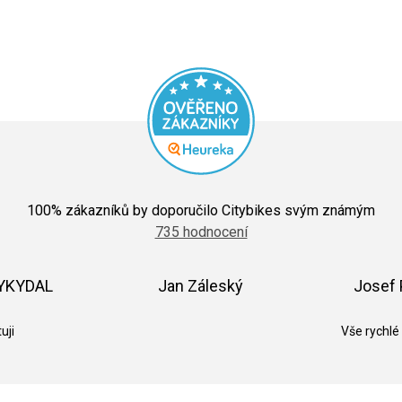
Průměrné
hodnocení
100
% zákazníků by doporučilo Citybikes svým známým
obchodu
735 hodnocení
je
5,0
z
5
VYKYDAL
Jan Záleský
Josef 
hvězdiček.
k.
Hodnocení obchodu je 5 z 5 hvězdiček.
Hodnocení obchodu je 5 z 5 hvězdič
uji
Vše rychlé