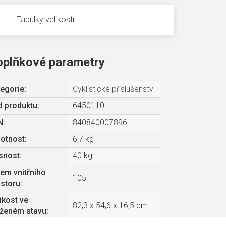
Tabulky velikostí
oplňkové parametry
egorie
:
Cyklistické příslušenství
 produktu:
6450110
N
:
840840007896
otnost
:
6,7 kg
snost
:
40 kg
em vnitřního
105l
storu
:
ikost ve
82,3 x 54,6 x 16,5 cm
oženém stavu
: