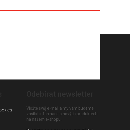
s
Odebírat newsletter
Vložte svůj e-mail a my vám budeme
ookies
zasílat informace o nových produktech
na našem e-shopu.