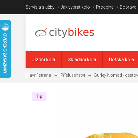
Přejít
Servis a služby
Jak vybrat kolo
Prodejna
Doprava 
na
obsah
Jízdní kola
Skládací kola
Dětská kola
Příslušenství
Burley Nomad - cestov
Tip