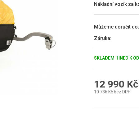
4,0
Nákladní vozík za k
z
5
hvězdiček.
Můžeme doručit do:
Záruka
:
SKLADEM IHNED K O
12 990 Kč
10 736 Kč bez DPH
Měrná
cena: