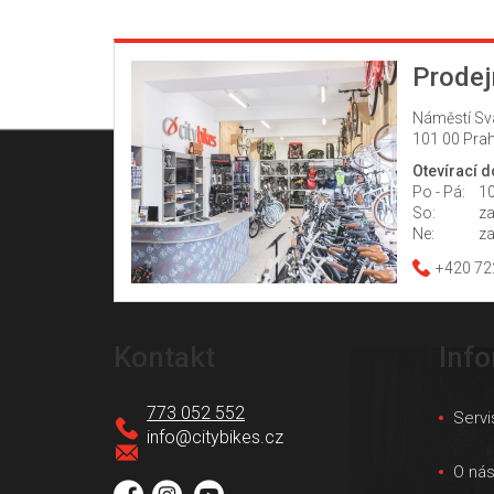
Prodej
Náměstí Sv
101 00 Prah
Otevírací 
Po - Pá:
10
So:
z
Ne:
z
+420 72
Z
á
Kontakt
Inf
p
a
773 052 552
Servi
t
info
@
citybikes.cz
í
O ná