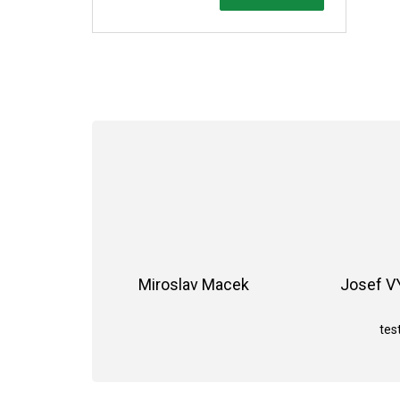
Miroslav Macek
Josef 
Hodnocení obchodu je 5 z 5 hvězdiče
test