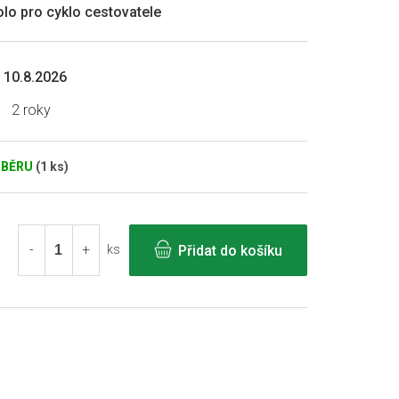
olo pro cyklo cestovatele
10.8.2026
2 roky
DBĚRU
(1 ks)
Přidat do košíku
ks