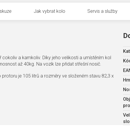
iskuze
Jak vybrat kolo
Servis a služby
D
Kat
 cokoliv a kamkoliv. Díky jeho velikosti a umístěním kol
Kód
 nosnost až 40kg. Na vozík lze přidat střešní nosič.
EA
o protoru je 105 litrů a rozměry ve složeném stavu 82,3 x
Hm
No
Obj
pro
Vel
sl