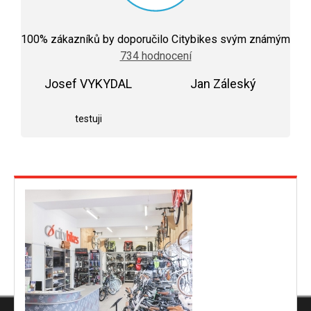
Průměrné
hodnocení
100
% zákazníků by doporučilo Citybikes svým známým
obchodu
734 hodnocení
je
5,0
Josef VYKYDAL
z
Jan Záleský
5
Hodnocení obchodu je 5 z 5 hvězdiček.
Hodnocení obchodu j
hvězdiček.
testuji