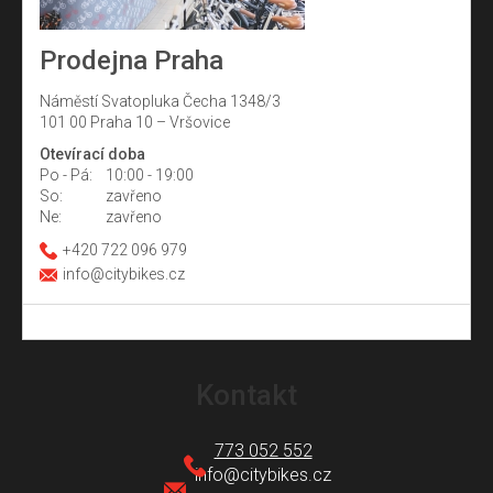
Prodejna Praha
Náměstí Svatopluka Čecha 1348/3
101 00 Praha 10 – Vršovice
Otevírací doba
Po - Pá:
10:00 - 19:00
So:
zavřeno
Ne:
zavřeno
+420 722 096 979
info@citybikes.cz
Z
á
Kontakt
p
a
773 052 552
t
info
@
citybikes.cz