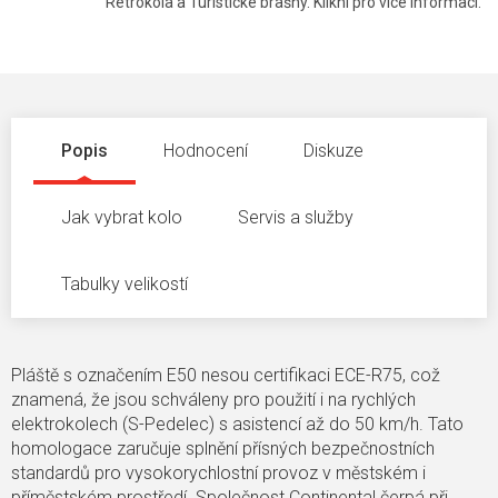
Retrokola a Turistické brašny. Klikni pro více informací.
Popis
Hodnocení
Diskuze
Jak vybrat kolo
Servis a služby
Tabulky velikostí
Pláště s označením E50 nesou certifikaci ECE-R75, což
znamená, že jsou schváleny pro použití i na rychlých
elektrokolech (S-Pedelec) s asistencí až do 50 km/h. Tato
homologace zaručuje splnění přísných bezpečnostních
standardů pro vysokorychlostní provoz v městském i
příměstském prostředí. Společnost Continental čerpá při