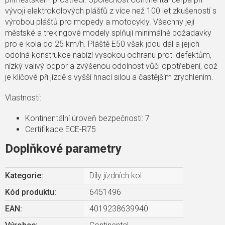
vývoji elektrokolových plášťů z více než 100 let zkušeností s
výrobou plášťů pro mopedy a motocykly. Všechny její
městské a trekingové modely splňují minimálně požadavky
pro e-kola do 25 km/h. Pláště E50 však jdou dál a jejich
odolná konstrukce nabízí vysokou ochranu proti defektům,
nízký valivý odpor a zvýšenou odolnost vůči opotřebení, což
je klíčové při jízdě s vyšší hnací silou a častějším zrychlením.
Vlastnosti:
Kontinentální úroveň bezpečnosti: 7
Certifikace ECE-R75
Doplňkové parametry
Kategorie
:
Díly jízdních kol
Kód produktu:
6451496
EAN
:
4019238639940