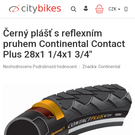
Přejít
na
CZK
NÁKUPNÍ
obsah
KOŠÍK
Černý plášť s reflexním
pruhem Continental Contact
Plus 28x1 1/4x1 3/4"
Průměrné
Neohodnoceno
Podrobnosti hodnocení
Značka:
Continental
hodnocení
produktu
je
0,0
z
5
hvězdiček.