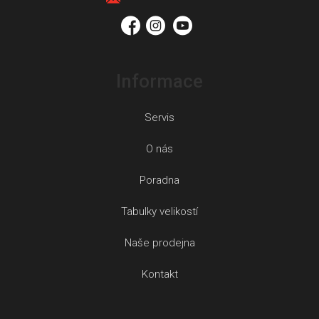
í
Informace
Servis
O nás
Poradna
Tabulky velikostí
Naše prodejna
Kontakt