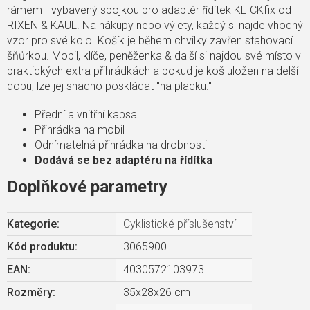
rámem - vybavený spojkou pro adaptér řídítek KLICKfix od
RIXEN & KAUL. Na nákupy nebo výlety, každý si najde vhodný
vzor pro své kolo. Košík je během chvilky zavřen stahovací
šňůrkou. Mobil, klíče, peněženka & další si najdou své místo v
praktických extra přihrádkách a pokud je koš uložen na delší
dobu, lze jej snadno poskládat "na placku."
Přední a vnitřní kapsa
Přihrádka na mobil
Odnímatelná přihrádka na drobnosti
Dodává se bez adaptéru na řídítka
Doplňkové parametry
Kategorie
:
Cyklistické příslušenství
Kód produktu:
3065900
EAN
:
4030572103973
Rozměry
:
35x28x26 cm