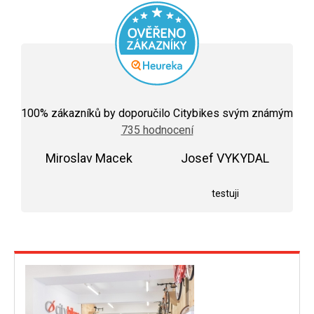
Průměrné
hodnocení
100
% zákazníků by doporučilo Citybikes svým známým
obchodu
735 hodnocení
je
5,0
Miroslav Macek
z
Josef VYKYDAL
5
Hodnocení obchodu je 5 z 5 hvězdiček.
Hodnocení obchodu j
hvězdiček.
testuji