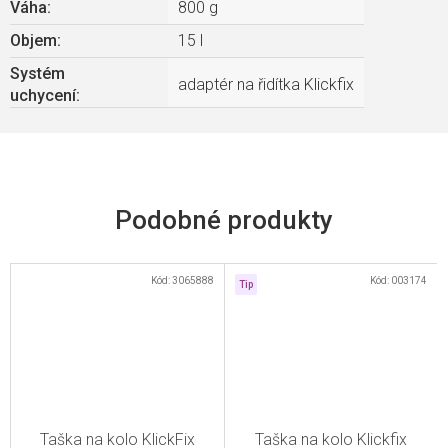
Váha
:
800 g
Objem
:
15 l
Systém
adaptér na řidítka Klickfix
uchycení
:
Kód:
3065888
Kód:
003174
Tip
Taška na kolo KlickFix
Taška na kolo Klickfix