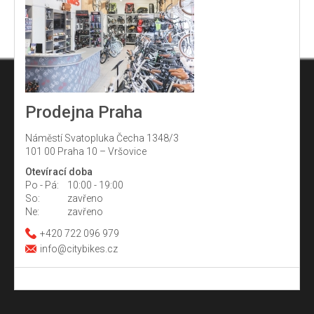
Prodejna Praha
Náměstí Svatopluka Čecha 1348/3
101 00 Praha 10 – Vršovice
Otevírací doba
Po - Pá:
10:00 - 19:00
So:
zavřeno
Ne:
zavřeno
+420 722 096 979
info@citybikes.cz
Z