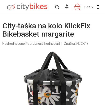
Přejít
na
CZK
NÁKUPNÍ
obsah
KOŠÍK
City-taška na kolo KlickFix
Bikebasket margarite
Průměrné
Neohodnoceno
Podrobnosti hodnocení
Značka:
KLICKfix
hodnocení
produktu
je
0,0
z
5
hvězdiček.