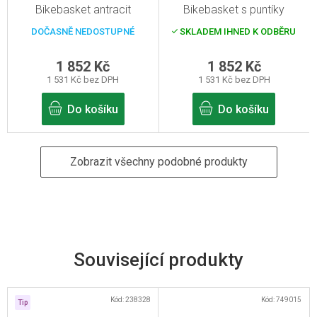
Bikebasket antracit
Bikebasket s puntíky
DOČASNĚ NEDOSTUPNÉ
SKLADEM IHNED K ODBĚRU
1 852 Kč
1 852 Kč
1 531 Kč bez DPH
1 531 Kč bez DPH
Do košíku
Do košíku
Zobrazit všechny podobné produkty
Související produkty
Kód:
238328
Kód:
749015
Tip