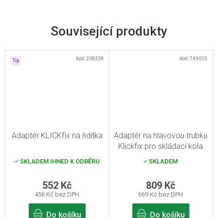
Související produkty
Kód:
238328
Kód:
749015
Tip
Adaptér KLICKfix na řidítka
Adaptér na hlavovou trubku
Klickfix pro skládací kola
SKLADEM IHNED K ODBĚRU
SKLADEM
552 Kč
809 Kč
456 Kč bez DPH
669 Kč bez DPH
Do košíku
Do košíku