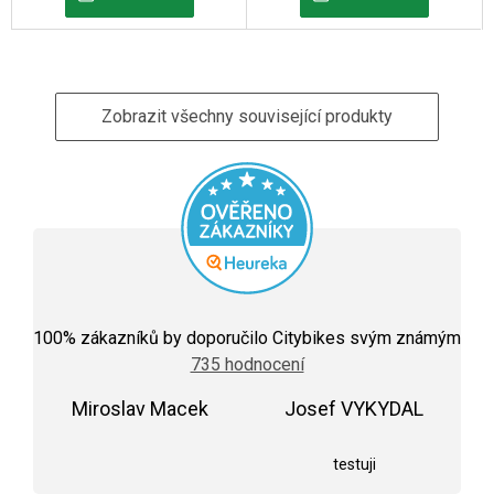
Zobrazit všechny související produkty
Průměrné
hodnocení
100
% zákazníků by doporučilo Citybikes svým známým
obchodu
735 hodnocení
je
5,0
Miroslav Macek
z
Josef VYKYDAL
5
Hodnocení obchodu je 5 z 5 hvězdiček.
Hodnocení obchodu j
hvězdiček.
testuji