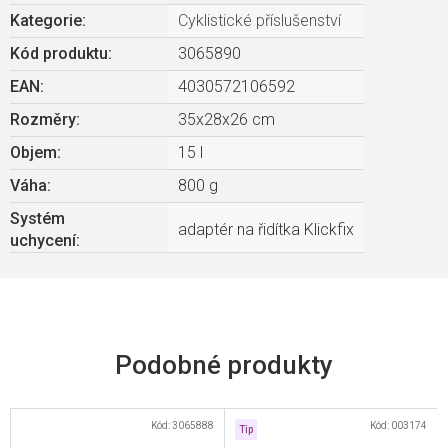
Kategorie
:
Cyklistické příslušenství
Kód produktu:
3065890
EAN
:
4030572106592
Rozměry
:
35x28x26 cm
Objem
:
15 l
Váha
:
800 g
Systém
adaptér na řidítka Klickfix
uchycení
:
Kód:
3065888
Kód:
003174
Tip