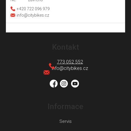
+420 722 096 979
info@citybikes.cz
Z
á
Kontakt
p
a
773 052 552
t
info
@
citybikes.cz
í
Informace
Servis