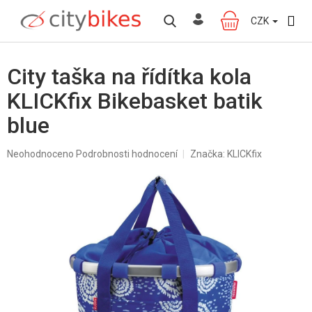
Přejít
na
CZK
NÁKUPNÍ
obsah
KOŠÍK
City taška na řídítka kola
KLICKfix Bikebasket batik
blue
Průměrné
Neohodnoceno
Podrobnosti hodnocení
Značka:
KLICKfix
hodnocení
produktu
je
0,0
z
5
hvězdiček.