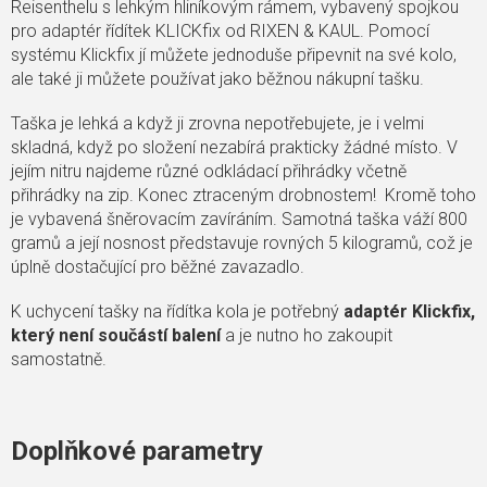
Reisenthelu s lehkým hliníkovým rámem, vybavený spojkou
pro adaptér řídítek KLICKfix od RIXEN & KAUL. Pomocí
systému Klickfix jí můžete jednoduše připevnit na své kolo,
ale také ji můžete používat jako běžnou nákupní tašku.
Taška je
lehká
a když ji zrovna nepotřebujete, je i
velmi
skladná, když po složení nezabírá prakticky žádné místo. V
jejím nitru najdeme různé odkládací přihrádky včetně
přihrádky na zip. Konec ztraceným drobnostem! Kromě toho
je vybavená šněrovacím zavíráním. Samotná taška váží 800
gramů a její nosnost představuje rovných 5 kilogramů, což je
úplně dostačující pro běžné zavazadlo.
K uchycení tašky na řídítka kola je potřebný
adaptér Klickfix,
který není součástí balení
a je nutno ho zakoupit
samostatně.
Doplňkové parametry