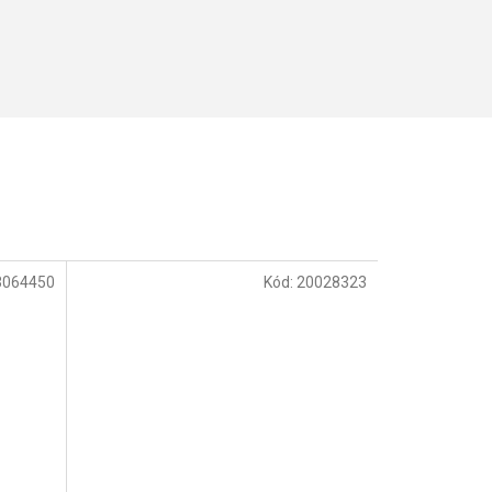
3064450
Kód:
20028323