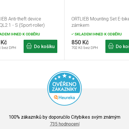
EB Anti-theft device
ORTLIEB Mounting Set E-bik
L2.1 - S (Sport-roller)
zámkem
ADEM IHNED K ODBĚRU
SKLADEM IHNED K ODBĚRU
 Kč
850 Kč
Do košíku
Do ko
č bez DPH
702 Kč bez DPH
Průměrné
hodnocení
100
% zákazníků by doporučilo Citybikes svým známým
obchodu
735 hodnocení
je