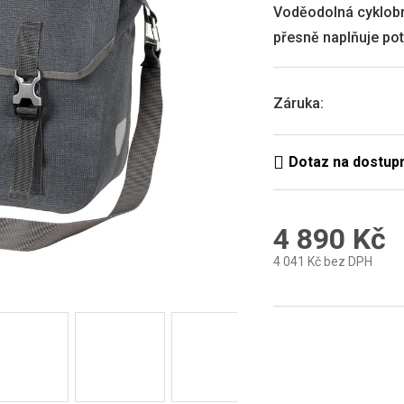
0,0
Voděodolná cyklob
z
přesně naplňuje pot
5
hvězdiček.
Záruka
:
4 890 Kč
4 041 Kč bez DPH
Měrná
cena: