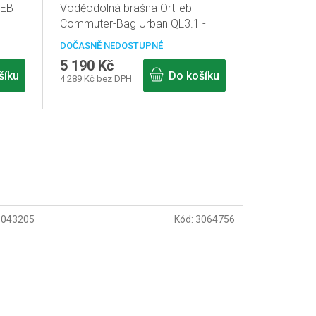
IEB
Voděodolná brašna Ortlieb
Commuter-Bag Urban QL3.1 -
pepřová
DOČASNĚ NEDOSTUPNÉ
5 190 Kč
šíku
Do košíku
4 289 Kč bez DPH
:
043205
Kód:
3064756