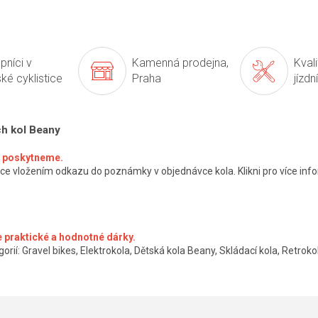
pníci v
Kamenná prodejna,
Kval
ké cyklistice
Praha
jízdn
ch kol Beany
ké poskytneme.
ce vložením odkazu do poznámky v objednávce kola. Klikni pro více info
 praktické a hodnotné dárky.
orií: Gravel bikes, Elektrokola, Dětská kola Beany, Skládací kola, Retrokol