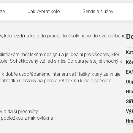
uze
Jak vybrat kolo
Servis a služby
D
y, kdo jezdí na kole do práce, do školy nebo do své oblíbené
Kat
istickém městském designu a je ideální pro všechny, kteří
kole. Sofistikovaný vzhled směsi Cordura je stejně vhodný k
Kód
EA
k dobře uspořádanému interiéru vaší tašky, který zahrnuje
ihrádku s držáky na pero a řetízek na klíče a speciální
Ob
Hl
Šíř
Vý
y a další předměty
 podložkou z mikrovlákna
Hm