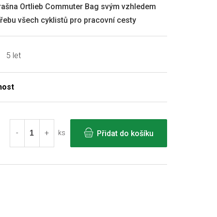
rašna Ortlieb Commuter Bag svým vzhledem
řebu všech cyklistů pro pracovní cesty
5 let
Přidat do košíku
ks