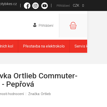
itybikes.cz
CZK
Přihlášení
NÁKUPNÍ
KOŠÍK
dních kol
Přestavba na elektrokolo
Servis kol
Zna
vka Ortlieb Commuter-
 - Pepřová
nosti hodnocení
Značka:
Ortlieb