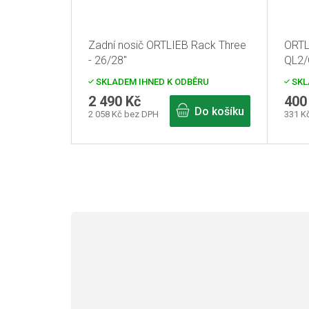
Zadní nosič ORTLIEB Rack Three
ORTLI
- 26/28"
QL2/Q
SKLADEM IHNED K ODBĚRU
SKL
2 490 Kč
400
Do košíku
2 058 Kč bez DPH
331 K