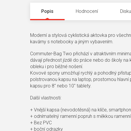
Popis
Hodnocení
Disk
Moderní a stylová cyklistická aktovka pro všechn
kavárny s notebooky a jiným vybavením.
Commuter-Bag Two přichází v atraktivním minimal
dávají přednost jízdě do práce nebo do školy na 
obleku i pro běžné nošení.
Kovové spony umožňují rychlý a pohodlný přístup 
polstrovanou kapsu na laptop, prostornou hlavní př
kapsu pro 8" nebo 10" tablety.
Další vlastnosti:
+ Vnější kapsa (nevodotěsná) na klíče, smartphon
+ odnímatelný ramenní popruh s měkkou ramenní
+ Bez PVC
+ boční odrazky