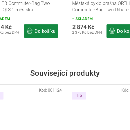
IEB Commuter-Bag Two
Městská cyklo brašna ORTL
n QL3.1 městská
Commuter-Bag Two Urban -
obrašna pepřová
QL2.1 - ash rose
ADEM
SKLADEM
14 Kč
2 874 Kč
Do košíku
Do ko
 Kč bez DPH
2 375 Kč bez DPH
Související produkty
Kód:
001124
Kód
Tip