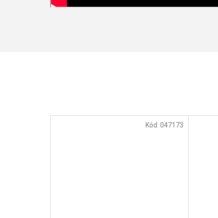
Kód:
047173