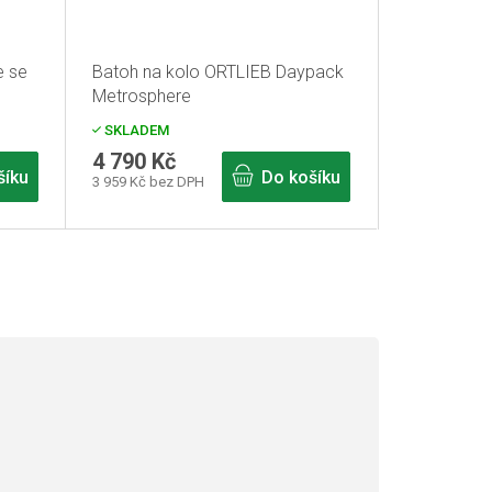
e se
Batoh na kolo ORTLIEB Daypack
Metrosphere
SKLADEM
4 790 Kč
šíku
Do košíku
3 959 Kč bez DPH