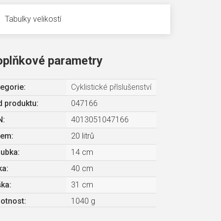
Tabulky velikostí
oplňkové parametry
egorie
:
Cyklistické příslušenství
 produktu:
047166
N
:
4013051047166
jem
:
20 litrů
oubka
:
14 cm
ka
:
40 cm
ška
:
31 cm
otnost
:
1040 g