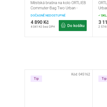
Městská brašna na kolo ORTLIEB
ORTL
Commuter-Bag Two Urban -
Urba
QL2.1 - modrá
cykl
DOČASNĚ NEDOSTUPNÉ
SKL
4 890 Kč
3 1
Do košíku
4 041 Kč bez DPH
2 574
Kód:
045162
Tip
Tip