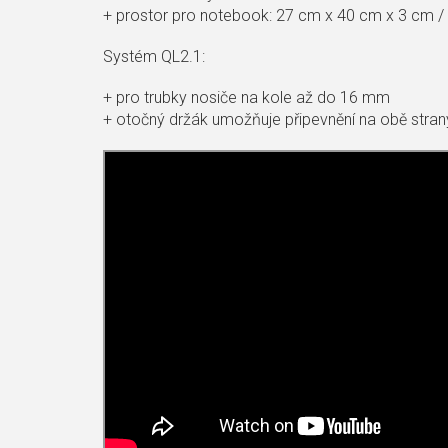
+ prostor pro notebook: 27 cm x 40 cm x 3 cm / 
Systém QL2.1:
+ pro trubky nosiče na kole až do 16 mm
+ otočný držák umožňuje připevnění na obě stran