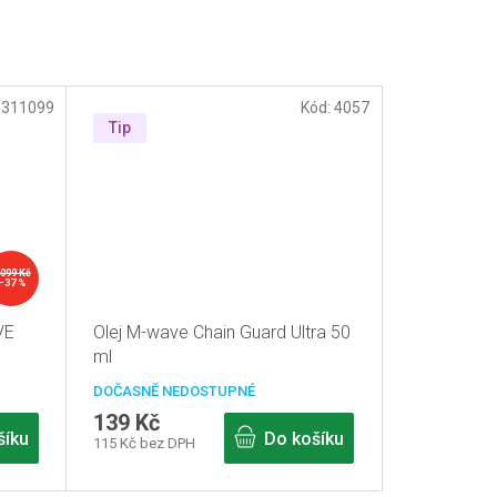
:
311099
Kód:
4057
Tip
 099 Kč
–37 %
VE
Olej M-wave Chain Guard Ultra 50
ml
DOČASNĚ NEDOSTUPNÉ
139 Kč
šíku
Do košíku
115 Kč bez DPH