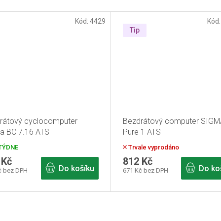
Kód:
4429
Kód
Tip
rátový cyclocomputer
Bezdrátový computer SIGM
a BC 7.16 ATS
Pure 1 ATS
TÝDNE
Trvale vyprodáno
 Kč
812 Kč
Do košíku
Do ko
č bez DPH
671 Kč bez DPH