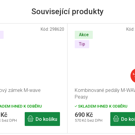
Související produkty
Kód:
298620
Kód
Akce
Tip
1
vý zámek M-wave
Kombinované pedály M-WA
Peasy
ADEM IHNED K ODBĚRU
SKLADEM IHNED K ODBĚRU
 Kč
690 Kč
Do košíku
Do ko
č bez DPH
570 Kč bez DPH