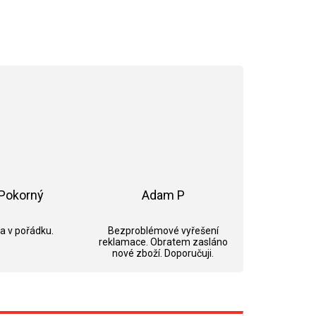
Pokorný
Adam P
ek.
Hodnocení obchodu je 5 z 5 hvězdiček.
Hodnocení obchodu je 5 z 5 hvězdi
 a v pořádku.
Bezproblémové vyřešení
reklamace. Obratem zasláno
nové zboží. Doporučuji.