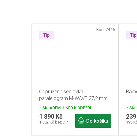
Kód:
2445
Tip
Tip
Odpružená sedlovka
Rámo
paralelogram M-WAVE 27,2 mm
SKLADEM IHNED K ODBĚRU
SKL
1 890 Kč
239
Do košíku
1 562 Kč bez DPH
198 K