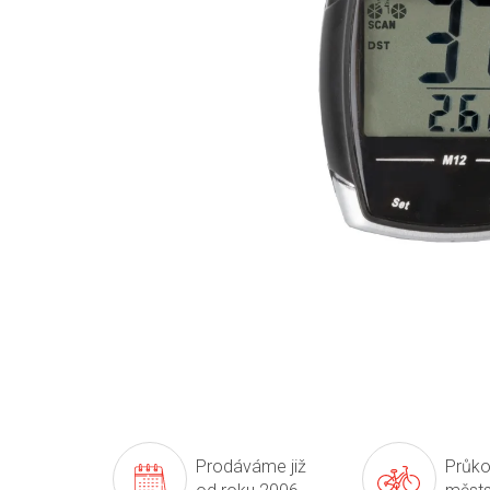
Prodáváme již
Průko