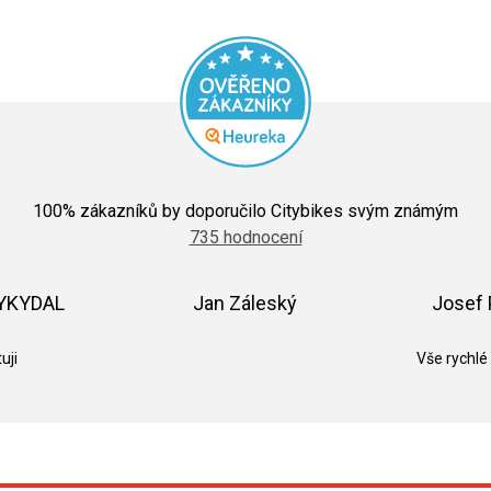
Průměrné
hodnocení
100
% zákazníků by doporučilo Citybikes svým známým
obchodu
735 hodnocení
je
5,0
z
5
VYKYDAL
Jan Záleský
Josef 
hvězdiček.
k.
Hodnocení obchodu je 5 z 5 hvězdiček.
Hodnocení obchodu je 5 z 5 hvězdič
uji
Vše rychlé