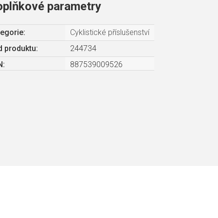
oplňkové parametry
egorie
:
Cyklistické příslušenství
 produktu:
244734
N
:
887539009526