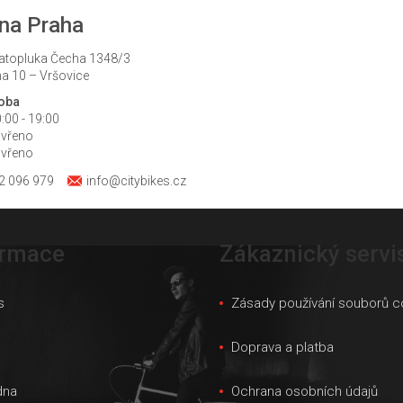
na Praha
atopluka Čecha 1348/3
a 10 – Vršovice
doba
:00 - 19:00
avřeno
avřeno
2 096 979
info@citybikes.cz
ormace
Zákaznický servi
s
Zásady používání souborů c
s
Doprava a platba
dna
Ochrana osobních údajů