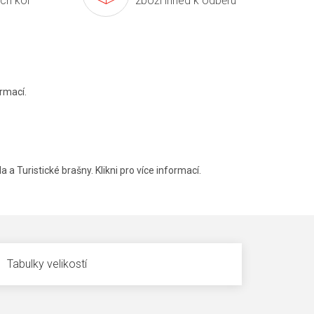
ích kol
zboží ihned k odběru
rmací.
a a Turistické brašny. Klikni pro více informací.
Tabulky velikostí