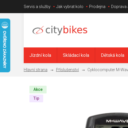
Přejít
Servis a služby
Jak vybrat kolo
Prodejna
Doprava 
na
obsah
Jízdní kola
Skládací kola
Dětská kola
Příslušenství
Cyklocomputer M-Wa
Akce
Tip