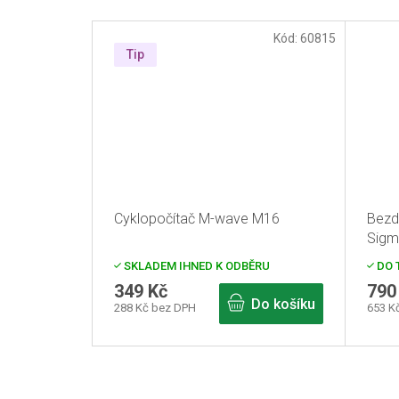
Kód:
60815
Tip
Cyklopočítač M-wave M16
Bezd
Sigm
SKLADEM IHNED K ODBĚRU
DO 
349 Kč
790
Do košíku
288 Kč bez DPH
653 K