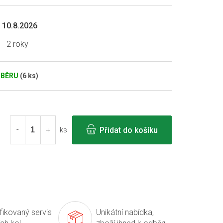
10.8.2026
2 roky
DBĚRU
(6 ks)
Přidat do košíku
ks
ifikovaný servis
Unikátní nabídka,