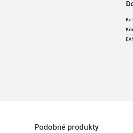
D
Kat
Kód
EA