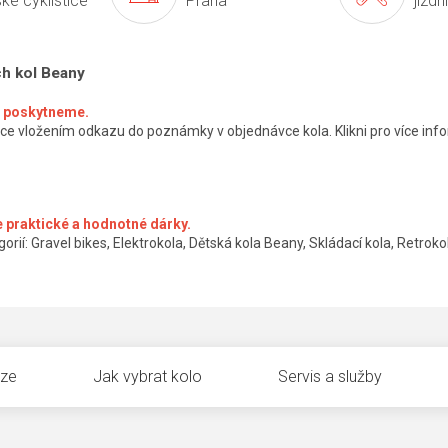
ké cyklistice
Praha
jízdn
ch kol Beany
ké poskytneme.
ce vložením odkazu do poznámky v objednávce kola. Klikni pro více info
 praktické a hodnotné dárky.
orií: Gravel bikes, Elektrokola, Dětská kola Beany, Skládací kola, Retrokol
uze
Jak vybrat kolo
Servis a služby