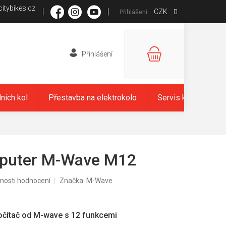
itybikes.cz
CZK
Přihlášení
NÁKUPNÍ
KOŠÍK
dních kol
Přestavba na elektrokolo
Servis kol
Zna
puter M-Wave M12
nosti hodnocení
Značka:
M-Wave
čítač od M-wave s 12 funkcemi