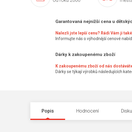
od roku 2006
městs
Garantovaná nejnižší cena u dětský
Nalezli jste lepší cenu? Rádi Vám ji ta
Informujte nás o výhodnější cenové nabíd
Dárky k zakoupenému zboží
K zakoupenému zboží od nás dostáváte
Dárky se týkají výrobků následujících kateg
Popis
Hodnocení
Disk