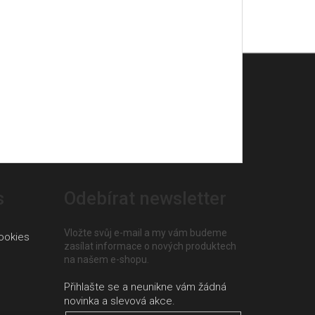
s
Odebírat newsletter
Vložte svůj e-mail a my vám budeme
ookies
zasílat informace o nových produktech
na našem e-shopu.