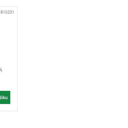
:
815231
A
šíku