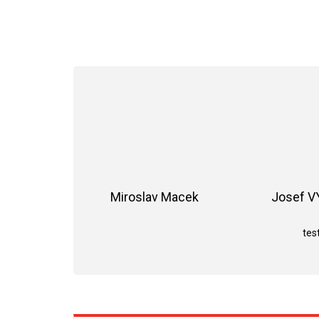
Miroslav Macek
Josef 
Hodnocení obchodu je 5 z 5 hvězdiče
test