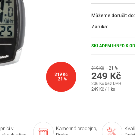
5
hvězdiček.
Můžeme doručit do:
Záruka
:
SKLADEM IHNED K O
319 Kč
–21 %
249 Kč
319 Kč
–21 %
206 Kč bez DPH
Měrná
249 Kč / 1 ks
cena:
pníci v
Kamenná prodejna,
Kval