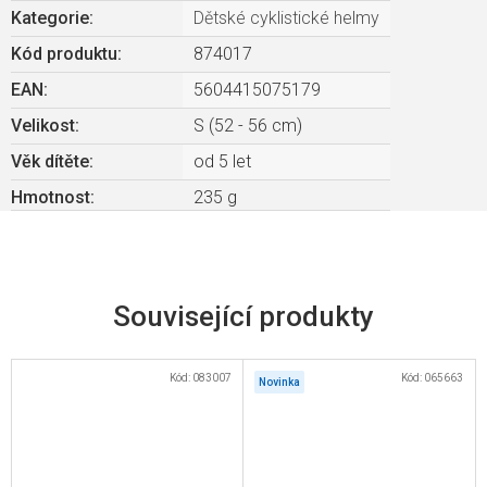
Kategorie
:
Dětské cyklistické helmy
Kód produktu:
874017
EAN
:
5604415075179
Velikost
:
S (52 - 56 cm)
Věk dítěte
:
od 5 let
Hmotnost
:
235 g
Související produkty
Kód:
083007
Kód:
065663
Novinka