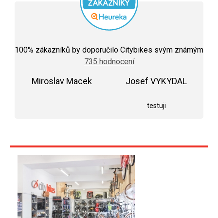
Průměrné
hodnocení
100
% zákazníků by doporučilo Citybikes svým známým
obchodu
735 hodnocení
je
5,0
Miroslav Macek
z
Josef VYKYDAL
5
Hodnocení obchodu je 5 z 5 hvězdiček.
Hodnocení obchodu j
hvězdiček.
testuji