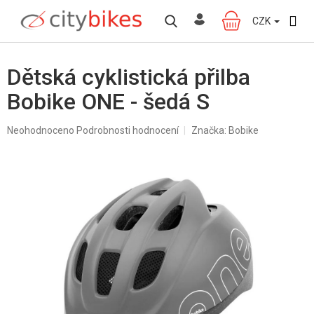
Přejít
na
CZK
NÁKUPNÍ
obsah
KOŠÍK
Dětská cyklistická přilba
Bobike ONE - šedá S
Průměrné
Neohodnoceno
Podrobnosti hodnocení
Značka:
Bobike
hodnocení
produktu
je
0,0
z
5
hvězdiček.