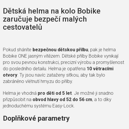
Dětská helma na kolo Bobike
zaručuje bezpečí malých
cestovatelů
Pokud sháníte
bezpečnou dětskou přilbu
, pak je helma
Bobike ONE jasným vítězem. Dětské přilby Bobike vynikají
pro svou pevnou konstrukci, precizní výrobu a promyšlenost
do posledního detailu. Helma je opatřena
10 větracími
otvory
. Ty jsou navíc zataženy síťkou, aby tak bylo
zabráněno vlétnutí hmyzu do přilby.
Helma je vhodná
pro děti od 5 let
. Je možné ji snadno
přizpůsobit na
obvod hlavy od 52 do 56 cm
, a to díky
jednoduchému systému Easy-Lock.
Doplňkové parametry