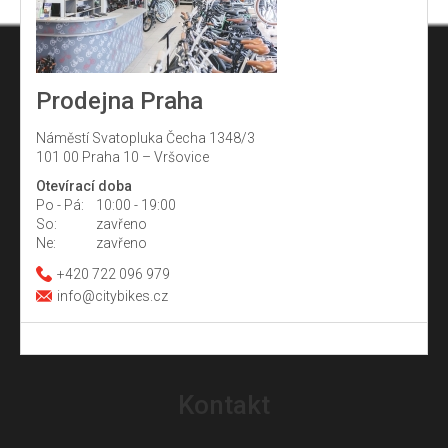
Prodejna Praha
Náměstí Svatopluka Čecha 1348/3
101 00 Praha 10 – Vršovice
Otevírací doba
Po - Pá:
10:00 - 19:00
So:
zavřeno
Ne:
zavřeno
+420 722 096 979
info@citybikes.cz
Z
á
Kontakt
p