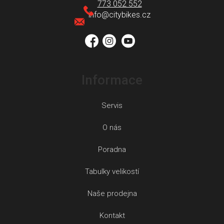
a
773 052 552
t
info
@
citybikes.cz
í
Informace
Servis
O nás
Poradna
Tabulky velikostí
Naše prodejna
Kontakt