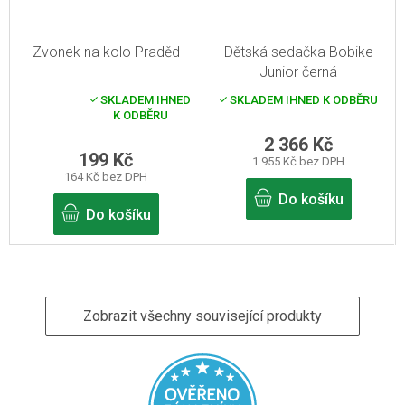
Zvonek na kolo Praděd
Dětská sedačka Bobike
Junior černá
SKLADEM IHNED
SKLADEM IHNED K ODBĚRU
Průměrné
K ODBĚRU
hodnocení
produktu
2 366 Kč
je
199 Kč
1 955 Kč bez DPH
5,0
164 Kč bez DPH
z
5
Do košíku
hvězdiček.
Do košíku
Zobrazit všechny související produkty