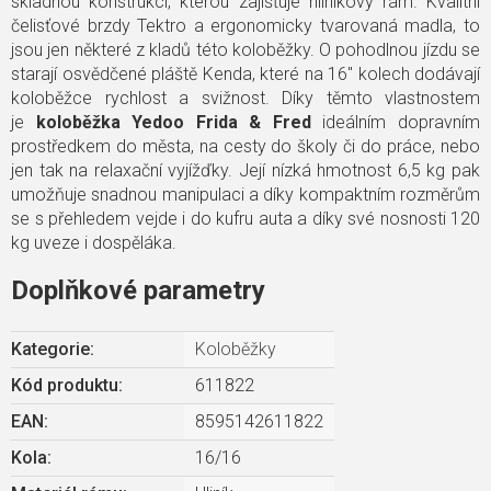
skladnou konstrukcí, kterou zajišťuje hliníkový rám. Kvalitní
čelisťové brzdy Tektro a ergonomicky tvarovaná madla, to
jsou jen některé z kladů této koloběžky. O pohodlnou jízdu se
starají osvědčené pláště Kenda, které na 16" kolech dodávají
koloběžce rychlost a svižnost. Díky těmto vlastnostem
je
koloběžka Yedoo Frida & Fred
ideálním dopravním
prostředkem do města, na cesty do školy či do práce, nebo
jen tak na relaxační vyjížďky. Její nízká hmotnost 6,5 kg pak
umožňuje snadnou manipulaci a díky kompaktním rozměrům
se s přehledem vejde i do kufru auta a díky své nosnosti 120
kg uveze i dospěláka.
Doplňkové parametry
Kategorie
:
Koloběžky
Kód produktu:
611822
EAN
:
8595142611822
Kola
:
16/16