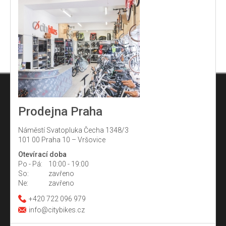
Prodejna Praha
Náměstí Svatopluka Čecha 1348/3
101 00 Praha 10 – Vršovice
Otevírací doba
Po - Pá:
10:00 - 19:00
So:
zavřeno
Ne:
zavřeno
+420 722 096 979
info@citybikes.cz