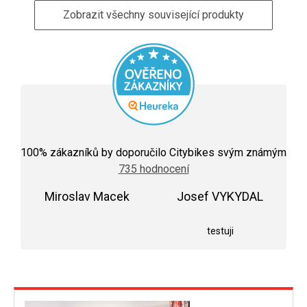
Zobrazit všechny související produkty
Průměrné
hodnocení
100
% zákazníků by doporučilo Citybikes svým známým
obchodu
735 hodnocení
je
5,0
Miroslav Macek
z
Josef VYKYDAL
5
Hodnocení obchodu je 5 z 5 hvězdiček.
Hodnocení obchodu j
hvězdiček.
testuji