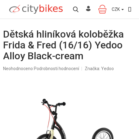
Přejít
na
CZK
NÁKUPNÍ
obsah
KOŠÍK
Dětská hliníková koloběžka
Frida & Fred (16/16) Yedoo
Alloy Black-cream
Průměrné
Neohodnoceno
Podrobnosti hodnocení
Značka:
Yedoo
hodnocení
produktu
je
0,0
z
5
hvězdiček.