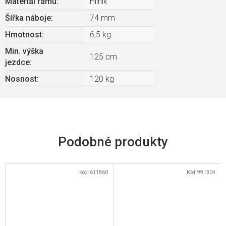
Materiál rámu
:
Hliník
Šířka náboje
:
74 mm
Hmotnost
:
6,5 kg
Min. výška
125 cm
jezdce
:
Nosnost
:
120 kg
Kód:
611860
Kód:
991304