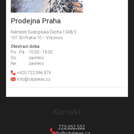
Prodejna Praha
Náměstí Svatopluka Čecha 1348/3
101 00 Praha 10 – Vršovice
Otevírací doba
Po - Pá:
10:00 - 19:00
So:
zavřeno
Ne:
zavřeno
+420 722 096 979
info@citybikes.cz
Z
á
Kontakt
p
a
773 052 552
info
@
citybikes.cz