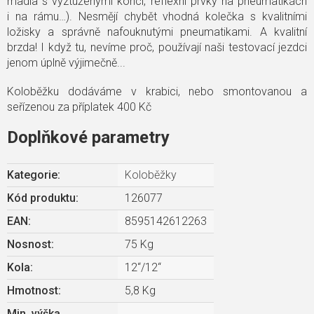
madla s vyztuženými konci, reflexní prvky na pneumatikách
i na rámu…). Nesmějí chybět vhodná kolečka s kvalitními
ložisky a správně nafouknutými pneumatikami. A kvalitní
brzda! I když tu, nevíme proč, používají naši testovací jezdci
jenom úplně výjimečně...
Koloběžku dodáváme v krabici, nebo smontovanou a
seřízenou za příplatek 400 Kč
Doplňkové parametry
Kategorie
:
Koloběžky
Kód produktu:
126077
EAN
:
8595142612263
Nosnost
:
75 Kg
Kola
:
12“/12“
Hmotnost
:
5,8 Kg
Min. výška