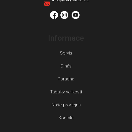
t
í
Informace
Servis
O nás
Poradna
Tabulky velikostí
Naše prodejna
Kontakt