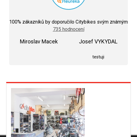
Průměrné
hodnocení
100
% zákazníků by doporučilo Citybikes svým známým
obchodu
735 hodnocení
je
5,0
Miroslav Macek
z
Josef VYKYDAL
5
Hodnocení obchodu je 5 z 5 hvězdiček.
Hodnocení obchodu j
hvězdiček.
testuji