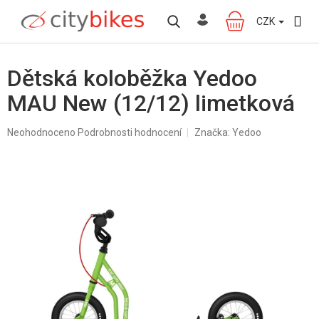
Přejít
na
CZK
NÁKUPNÍ
obsah
KOŠÍK
Dětská koloběžka Yedoo
MAU New (12/12) limetková
Průměrné
Neohodnoceno
Podrobnosti hodnocení
Značka:
Yedoo
hodnocení
produktu
je
0,0
z
5
hvězdiček.