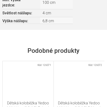
100 cm
jezdce
:
Světlost nášlapu
:
4 cm
Výška nášlapu
:
6,8 cm
Kód:
126071
Kód:
126072
Dětská koloběžka Yedoo
Dětská koloběžka Yedoo