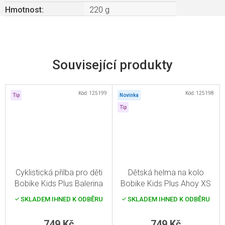
Hmotnost
:
220 g
Související produkty
Kód:
125199
Kód:
125198
Tip
Novinka
Tip
Cyklistická přilba pro děti
Dětská helma na kolo
Bobike Kids Plus Balerina
Bobike Kids Plus Ahoy XS
XS
SKLADEM IHNED K ODBĚRU
SKLADEM IHNED K ODBĚRU
749 Kč
749 Kč