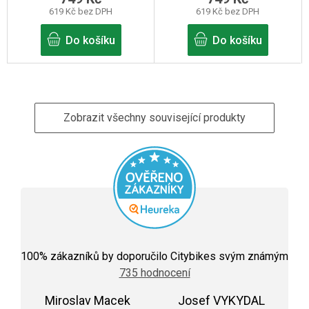
619 Kč bez DPH
619 Kč bez DPH
Do košíku
Do košíku
Zobrazit všechny související produkty
Průměrné
hodnocení
100
% zákazníků by doporučilo Citybikes svým známým
obchodu
735 hodnocení
je
5,0
Miroslav Macek
z
Josef VYKYDAL