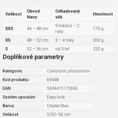
Obvod
Odhadovaný
Velikost
Hmotnost
hlavy
věk
9 měsíců – 2
XXS
44 – 48 cm
170 g
roky
XS
48 – 52 cm
2 – 4 roky
200 g
S
52 – 56 cm
od 5 let
220 g
Doplňkové parametry
Kategorie
:
Cyklistické příslušenství
Kód produktu:
69448
EAN
:
5604415172656
Systém upoutání
:
Easy-lock
Barva
:
Citadel Blue
Velikost
:
S/52–56 cm