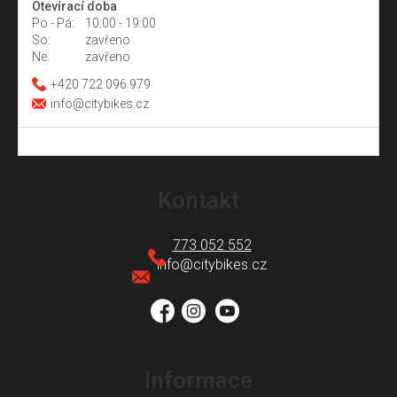
Otevírací doba
Po - Pá:
10:00 - 19:00
So:
zavřeno
Ne:
zavřeno
+420 722 096 979
info@citybikes.cz
Z
á
Kontakt
p
a
773 052 552
t
info
@
citybikes.cz
í
Informace