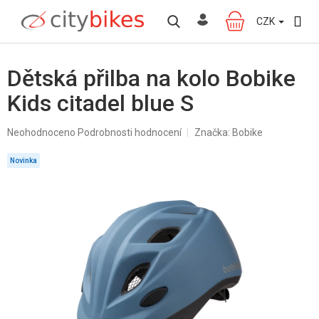
Přejít
na
CZK
NÁKUPNÍ
obsah
KOŠÍK
Dětská přilba na kolo Bobike
Kids citadel blue S
Průměrné
Neohodnoceno
Podrobnosti hodnocení
Značka:
Bobike
hodnocení
produktu
Novinka
je
0,0
z
5
hvězdiček.