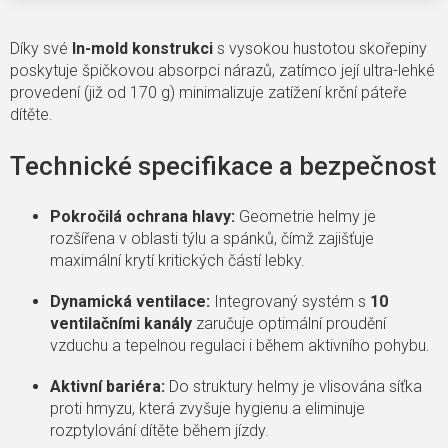
Díky své
In-mold konstrukci
s vysokou hustotou skořepiny
poskytuje špičkovou absorpci nárazů, zatímco její ultra-lehké
provedení (již od 170 g) minimalizuje zatížení krční páteře
dítěte.
Technické specifikace a bezpečnost
Pokročilá ochrana hlavy:
Geometrie helmy je
rozšířena v oblasti týlu a spánků, čímž zajišťuje
maximální krytí kritických částí lebky.
Dynamická ventilace:
Integrovaný systém s
10
ventilačními kanály
zaručuje optimální proudění
vzduchu a tepelnou regulaci i během aktivního pohybu.
Aktivní bariéra:
Do struktury helmy je vlisována síťka
proti hmyzu, která zvyšuje hygienu a eliminuje
rozptylování dítěte během jízdy.